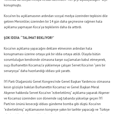
konuşmuştu.
Koca’nın bu açıklamasının ardından sosyal medya üzerinden tepkisini dile
getiren Mersinliler, üzerinden bir 14 gün daha geçmesine rağmen hala
açıklama yapmayan Koca’ya tepkilerini daha da arttırdı.
ŞOK İDDİA: “TALİMAT BEKLİYOR!”
Koca’nın açıklama yapacağını deklare etmesinin ardından hala
konuşmaması üzerine ortaya şok bir iddia ortaya atıldı. Olayda bütün
sorumluluğun kendisinde olmasına karşın suçlamaları kabul etmeyerek,
suçu Burhanettin Kocamaz’a yüklemeye çalışan Servet Koca’nın “yeni bir
senaryoya” daha hazırlandığı iddiası şok yarattı.
İYİ Parti Olağanüstü Genel Kongresi’nde Genel Başkan Yardımcısı olmasına
kesin gözüyle bakılan Burhanettin Kocamaz ve Genel Başkan Meral
Akşener hakkında Servet Koca’nın “ezberletilmiş” açıklama yaparak Akşener
ve Kocamaz üzerinden son dönemde sağ tabanda yükselişe geçen İYİ
Parti’nin önünü keseceği iddiası gündeme bomba gibi düştü. Koca’nın
“ezberletilmiş” açıklamasının kongreye yakın bir tarihte yapacağı ve Türkiye