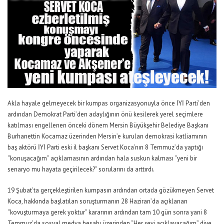
Akla hayale gelmeyecek bir kumpas organizasyonuyla önce İYİ Parti’den
ardından Demokrat Parti’den adaylığının önü kesilerek yerel seçimlere
katılması engellenen önceki dönem Mersin Büyükşehir Belediye Başkanı
Burhanettin Kocamaz üzerinden Mersin’e kurulan demokrasi katliamının
baş aktörü İYİ Parti eski il başkanı Servet Koca’nın 8 Temmuz’da yaptığı
“konuşacağım” açıklamasının ardından hala suskun kalması “yeni bir
senaryo mu hayata geçirilecek?” sorularını da arttırdı.
19 Şubat’ta gerçekleştirilen kumpasın ardından ortada gözükmeyen Servet
Koca, hakkında başlatılan soruşturmanın 28 Haziran’da açıklanan
“kovuşturmaya gerek yoktur” kararının ardından tam 10 gün sonra yani 8
Temmuz’da sosyal medya hesabı üzerinden “Her şeyi açıklayacağım” diye