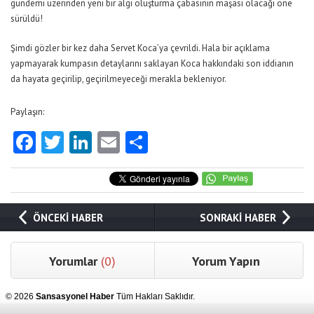
gündemi üzerinden yeni bir algı oluşturma çabasının maşası olacağı öne
sürüldü!
Şimdi gözler bir kez daha Servet Koca’ya çevrildi. Hala bir açıklama
yapmayarak kumpasın detaylarını saklayan Koca hakkındaki son iddianın
da hayata geçirilip, geçirilmeyeceği merakla bekleniyor.
Paylaşın:
Facebook
Twitter
LinkedIn
Email
Share
ÖNCEKİ HABER
SONRAKİ HABER
Yorumlar
(0)
Yorum Yapın
© 2026
Sansasyonel Haber
Tüm Hakları Saklıdır.