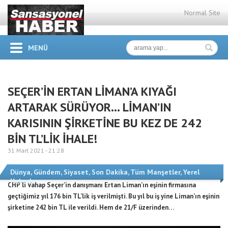
Normal Site
MENÜ
SEÇER’İN ERTAN LİMAN’A KIYAĞI
ARTARAK SÜRÜYOR… LİMAN’IN
KARISININ ŞİRKETİNE BU KEZ DE 242
BİN TL’LİK İHALE!
31 Mart 2021 -
21:28
Dünya
,
Gündem
,
Siyaset
,
Son Dakika
,
Tüm Manşetler
,
Yerel
Haberler
CHP’li Vahap Seçer’in danışmanı Ertan Liman’ın eşinin firmasına
geçtiğimiz yıl 176 bin TL’lik iş verilmişti. Bu yıl bu iş yine Liman’ın eşinin
şirketine 242 bin TL ile verildi. Hem de 21/F üzerinden…