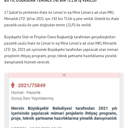
BU YIL DOĞRUDAN TEMİNLE 242 BİN TL’LİK İŞ VERİLDİ!
17 Şubat’ta yenilenen ihale ile Liman’ın eşi Mine Liman’a ait olan MKL
Mimarlık LTD. Şti’ne 2021 için 242 bin TL’lik iş yine verildi. Üstelik bu ihale
pazarlık usulü ile yani doğrudan temin (21/F) ile verildi.
Büyükşehir Etüt ve Projeler Daire Başkanlığı tarafından gerçekleştirilen
pazarlık usulü ihale ile Liman’ın eşi Mine Liman’a ait olan MKL Mimarlık
LTD. Şti, 2021 yılı içerisinde Büyükşehir tarafından yapılacak olan mimari
projelerin ihtiyaç programı, proje, teknik şartname hazırlıklarına yönelik
danışmanlık hizmeti verecek.