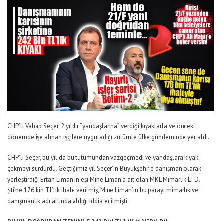
CHP’li Vahap Seçer, 2 yıldır “yandaşlarına” verdiği kıyaklarla ve önceki
dönemde işe alınan işçilere uyguladığı zulümle ülke gündeminde yer aldı.
CHP’li Seçer, bu yıl da bu tutumundan vazgeçmedi ve yandaşlara kıyak
çekmeyi sürdürdü. Geçtiğimiz yıl Seçer’in Büyükşehir’e danışman olarak
yerleştirdiği Ertan Liman’ın eşi Mine Liman’a ait olan MKL Mimarlık LTD.
Şti’ne 176 bin TL’lik ihale verilmiş, Mine Liman’ın bu parayı mimarlık ve
danışmanlık adı altında aldığı iddia edilmişti.