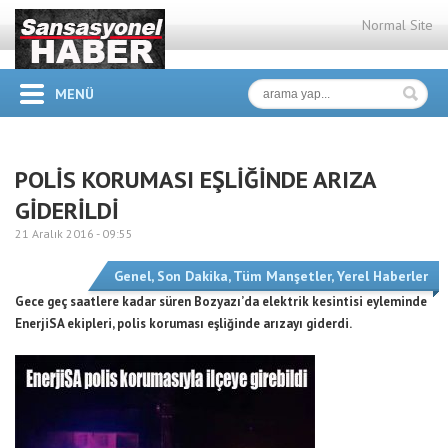
Normal Site
MENÜ
POLİS KORUMASI EŞLİĞİNDE ARIZA
GİDERİLDİ
21 Aralık 2016 -
09:55
Genel
,
Son Dakika
,
Tüm Manşetler
,
Yerel Haberler
Gece geç saatlere kadar süren Bozyazı’da elektrik kesintisi eyleminde
EnerjiSA ekipleri, polis koruması eşliğinde arızayı giderdi.