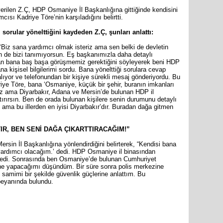
 verilen Z.Ç, HDP Osmaniye İl Başkanlığına gittiğinde kendisini
ısı Kadriye Töre’nin karşıladığını belirtti.
sorular yönelttiğini kaydeden Z.Ç, şunları anlattı:
 ‘Biz sana yardımcı olmak isteriz ama sen belki de devletin
sen de bizi tanımıyorsun. Eş başkanımızla daha detaylı
an bana baş başa görüşmemiz gerektiğini söyleyerek beni HDP
a kişisel bilgilerimi sordu. Bana yönelttiği sorulara cevap
alıyor ve telefonundan bir kişiye sürekli mesaj gönderiyordu. Bu
ye Töre, bana ‘Osmaniye, küçük bir şehir, buranın imkanları
ız ama Diyarbakır, Adana ve Mersin’de bulunan HDP il
tırırsın. Ben de orada bulunan kişilere senin durumunu detaylı
m ama bu illerden en iyisi Diyarbakır’dır. Buradan dağa gitmen
IR, BEN SENİ DAĞA ÇIKARTTIRACAĞIM!”
rsin İl Başkanlığına yönlendirdiğini belirterek, “Kendisi bana
 yardımcı olacağım.’ dedi. HDP Osmaniye il binasından
zledi. Sonrasında ben Osmaniye’de bulunan Cumhuriyet
ne yapacağımı düşündüm. Bir süre sonra polis merkezine
samimi bir şekilde güvenlik güçlerine anlattım. Bu
beyanında bulundu.