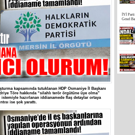
İYİ Part
Genel Ba
Mersin’in
hiçe sayan
uşturma kapsamında tutuklanan HDP Osmaniye İl Başkanı
driye Töre hakkında “silahlı terör örgütüne üye olma”
 istemiyle hazırlanan iddianamede flaş detaylar ortaya
tısı ise şok yarattı.
İYİ Parti
Kocamaz