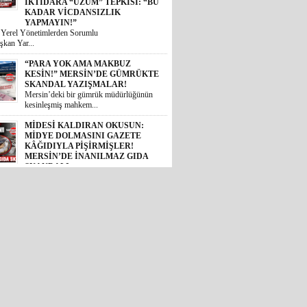
i Yerel Yönetimlerden Sorumlu
şkan Yar...
“PARA YOK AMA MAKBUZ
KESİN!” MERSİN’DE GÜMRÜKTE
SKANDAL YAZIŞMALAR!
Mersin’deki bir gümrük müdürlüğünün
kesinleşmiş mahkem...
MİDESİ KALDIRAN OKUSUN:
MİDYE DOLMASINI GAZETE
KÂĞIDIYLA PİŞİRMİŞLER!
MERSİN’DE İNANILMAZ GIDA
SKANDALI
 Akdeniz ilçesinde halk sağlığını
 ...
İYİ PARTİLİ BURHANETTİN
KOCAMAZ’DAN TBMM’DE
TARSUS ÇAĞRISI: “TARİHİ
ESERLER AİT OLDUĞU
TOPRAKLARA DÖNMELİ!”
 Mersin Milletvekili Burhanettin
, TBM...
GÜNÜN ÜNİVERSİTE TEZ
KONUSU! BOZYAZI BELEDİYE
BAŞKANI MUSTAFA
ÇETİNKAYA’NIN 2 YILLIK