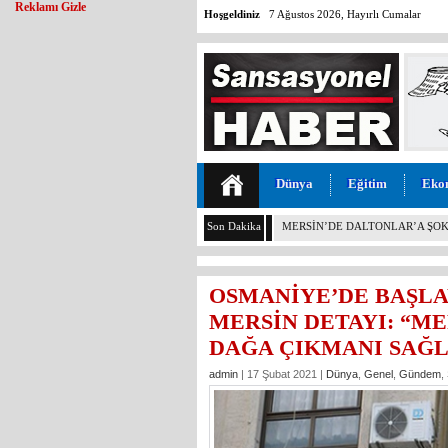
Reklamı Gizle
Hoşgeldiniz
7 Ağustos 2026, Hayırlı Cumalar
Dünya
Eğitim
Eko
Son Dakika
CHP BOZYAZI’DA FLAŞ: İLÇE 
AYRILDI, YENİ PARTİ’YE GİTTİ
OSMANİYE’DE BAŞLA
MERSİN DETAYI: “ME
DAĞA ÇIKMANI SAĞL
admin
| 17 Şubat 2021 |
Dünya
,
Genel
,
Gündem
,