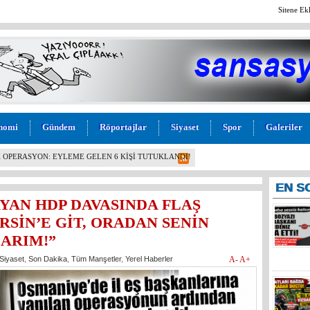
Sitene Ek
nomi
Gündem
Röportajlar
Siyaset
Spor
Galeriler
BAŞKANI, YÖNETİMİ VE MECLİS ÜYELERİ PARTİDEN
!
EN
S
YAN HDP DAVASINDA FLAŞ
RSİN’E GİT, ORADAN SENİN
ARIM!”
Siyaset
,
Son Dakika
,
Tüm Manşetler
,
Yerel Haberler
A-
A+