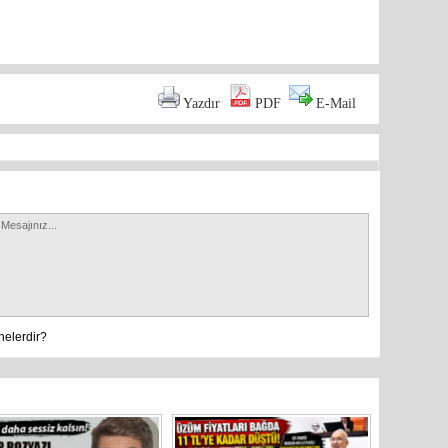
are
Yazdır
PDF
E-Mail
nelerdir?