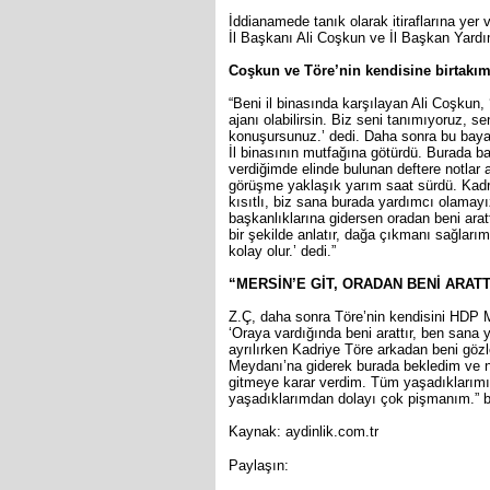
İddianamede tanık olarak itiraflarına yer
İl Başkanı Ali Coşkun ve İl Başkan Yardımc
Coşkun ve Töre’nin kendisine birtakım 
“Beni il binasında karşılayan Ali Coşkun,
ajanı olabilirsin. Biz seni tanımıyoruz, 
konuşursunuz.’ dedi. Daha sonra bu bay
İl binasının mutfağına götürdü. Burada ban
verdiğimde elinde bulunan deftere notlar 
görüşme yaklaşık yarım saat sürdü. Kadri
kısıtlı, biz sana burada yardımcı olamay
başkanlıklarına gidersen oradan beni arat
bir şekilde anlatır, dağa çıkmanı sağları
kolay olur.’ dedi.”
“MERSİN’E GİT, ORADAN BENİ ARATT
Z.Ç, daha sonra Töre’nin kendisini HDP Me
‘Oraya vardığında beni arattır, ben sana
ayrılırken Kadriye Töre arkadan beni gö
Meydanı’na giderek burada bekledim ve 
gitmeye karar verdim. Tüm yaşadıklarımı 
yaşadıklarımdan dolayı çok pişmanım.” 
Kaynak: aydinlik.com.tr
Paylaşın: