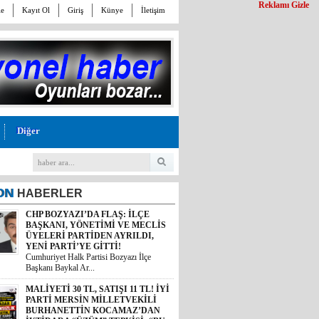
Reklamı Gizle
le
Kayıt Ol
Giriş
Künye
İletişim
Diğer
ON
HABERLER
CHP BOZYAZI’DA FLAŞ: İLÇE
BAŞKANI, YÖNETİMİ VE MECLİS
ÜYELERİ PARTİDEN AYRILDI,
YENİ PARTİ’YE GİTTİ!
Cumhuriyet Halk Partisi Bozyazı İlçe
MALİYETİ 30 TL, SATIŞI 11 TL! İYİ
Başkanı Baykal Ar...
PARTİ MERSİN MİLLETVEKİLİ
BURHANETTİN KOCAMAZ’DAN
İKTİDARA “ÜZÜM” TEPKİSİ: “BU
KADAR VİCDANSIZLIK
YAPMAYIN!”