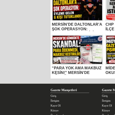
MERSİN’DE DALTONLAR’A
CHP 
ŞOK OPERASYON:
İLÇE
EYLEME GELEN 6 KİŞİ
VE M
TUTUKLANDI!
PART
PART
“PARA YOK AMA MAKBUZ
MİDE
KESİN!” MERSİN’DE
OKU
GÜMRÜKTE SKANDAL
DOL
YAZIŞMALAR!
KÂĞI
MERS
GIDA
Gazete Manşetleri
Gazete M
Giriş
Giriş
İletişim
İletişim
Kayıt Ol
Kayıt Ol
Künye
Künye