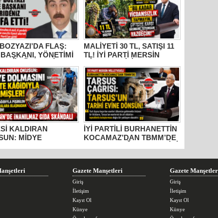
BOZYAZI’DA FLAŞ:
MALİYETİ 30 TL, SATIŞI 11
 BAŞKANI, YÖNETİMİ
TL! İYİ PARTİ MERSİN
ECLİS ÜYELERİ
MİLLETVEKİLİ
İDEN AYRILDI, YENİ
BURHANETTİN
İ’YE GİTTİ!
KOCAMAZ’DAN İKTİDARA
“ÜZÜM” TEPKİSİ: “BU
KADAR VİCDANSIZLIK
YAPMAYIN!”
Sİ KALDIRAN
İYİ PARTİLİ BURHANETTİN
SUN: MİDYE
KOCAMAZ’DAN TBMM’DE
MASINI GAZETE
TARSUS ÇAĞRISI: “TARİHİ
DIYLA PİŞİRMİŞLER!
ESERLER AİT OLDUĞU
İN’DE İNANILMAZ
TOPRAKLARA DÖNMELİ!”
 SKANDALI
anşetleri
Gazete Manşetleri
Gazete Manşetler
Giriş
Giriş
İletişim
İletişim
Kayıt Ol
Kayıt Ol
Künye
Künye