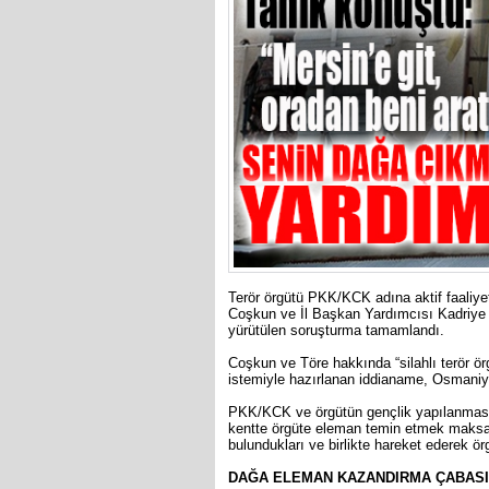
Terör örgütü PKK/KCK adına aktif faaliyet
Coşkun ve İl Başkan Yardımcısı Kadriy
yürütülen soruşturma tamamlandı.
Coşkun ve Töre hakkında “silahlı terör ö
istemiyle hazırlanan iddianame, Osmaniy
PKK/KCK ve örgütün gençlik yapılanması il
kentte örgüte eleman temin etmek maksatl
bulundukları ve birlikte hareket ederek ö
DAĞA ELEMAN KAZANDIRMA ÇABASI 