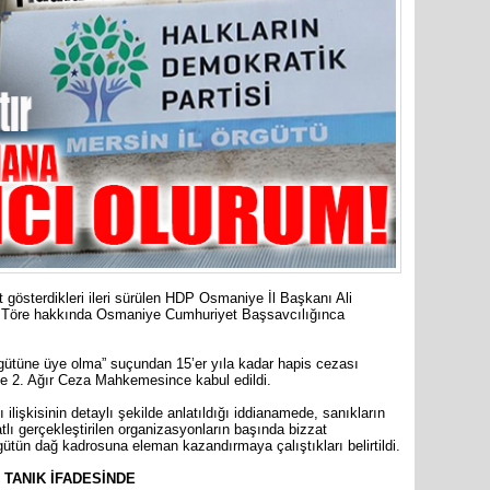
31 Mart 
Bozyazı B
Cumhuriy
merkezin
 gösterdikleri ileri sürülen HDP Osmaniye İl Başkanı Ali
e Töre hakkında Osmaniye Cumhuriyet Başsavcılığınca
rgütüne üye olma” suçundan 15’er yıla kadar hapis cezası
e 2. Ağır Ceza Mahkemesince kabul edildi.
işkisinin detaylı şekilde anlatıldığı iddianamede, sanıkların
ı gerçekleştirilen organizasyonların başında bizzat
rgütün dağ kadrosuna eleman kazandırmaya çalıştıkları belirtildi.
TANIK İFADESİNDE