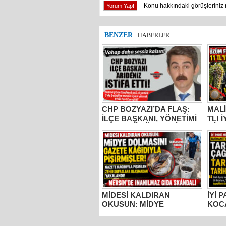
Konu hakkındaki görüşleriniz 
BENZER
HABERLER
CHP BOZYAZI’DA FLAŞ:
MALİ
İLÇE BAŞKANI, YÖNETİMİ
TL! 
VE MECLİS ÜYELERİ
MİLL
PARTİDEN AYRILDI, YENİ
BUR
PARTİ’YE GİTTİ!
KOC
“ÜZÜ
KADA
YAPM
MİDESİ KALDIRAN
İYİ 
OKUSUN: MİDYE
KOC
DOLMASINI GAZETE
TARS
KÂĞIDIYLA PİŞİRMİŞLER!
ESE
MERSİN’DE İNANILMAZ
TOP