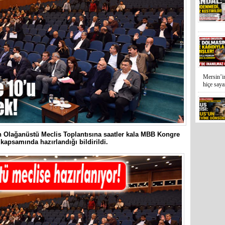
Mersin’in
hiçe sayan
İYİ Parti
Kocamaz
n Olağanüstü Meclis Toplantısına saatler kala MBB Kongre
kapsamında hazırlandığı bildirildi.
31 Mart 
Bozyazı B
Cumhuriy