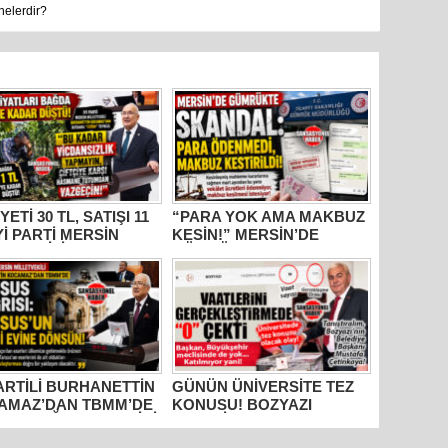
nelerdir?
YETİ 30 TL, SATIŞI 11
“PARA YOK AMA MAKBUZ
İYİ PARTİ MERSİN
KESİN!” MERSİN’DE
ETVEKİLİ
GÜMRÜKTE SKANDAL
HANETTİN
YAZIŞMALAR!
AMAZ’DAN İKTİDARA
M” TEPKİSİ: “BU
R VİCDANSIZLIK
AYIN!”
PARTİLİ BURHANETTİN
GÜNÜN ÜNİVERSİTE TEZ
AMAZ’DAN TBMM’DE
KONUSU! BOZYAZI
US ÇAĞRISI: “TARİHİ
BELEDİYE BAŞKANI
RLER AİT OLDUĞU
MUSTAFA ÇETİNKAYA’NIN
RAKLARA DÖNMELİ!”
2 YILLIK KARNESİ