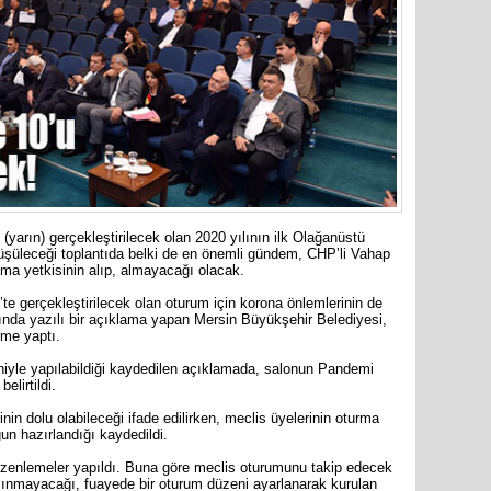
merkezin
yarın) gerçekleştirilecek olan 2020 yılının ilk Olağanüstü
üşüleceği toplantıda belki de en önemli gündem, CHP’li Vahap
anma yetkisinin alıp, almayacağı olacak.
e gerçekleştirilecek olan oturum için korona önlemlerinin de
akkında yazılı bir açıklama yapan Mersin Büyükşehir Belediyesi,
rme yaptı.
niyle yapılabildiği kaydedilen açıklamada, salonun Pandemi
Mersin’in
elirtildi.
markette 
n dolu olabileceği ifade edilirken, meclis üyelerinin oturma
un hazırlandığı kaydedildi.
üzenlemeler yapıldı. Buna göre meclis oturumunu takip edecek
ınmayacağı, fuayede bir oturum düzeni ayarlanarak kurulan