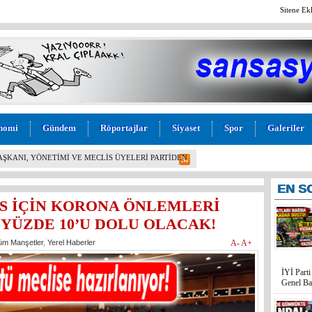
Sitene Ek
nomi
Gündem
Röportajlar
Siyaset
Spor
Galeriler
L! İYİ PARTİ MERSİN MİLLETVEKİLİ BURHANETTİN
M” TEPKİSİ: “BU KADAR VİCDANSIZLIK
EN
S
S İÇİN KORONA ÖNLEMLERİ
 YÜZDE 10’U DOLU OLACAK!
üm Manşetler
,
Yerel Haberler
A-
A+
İYİ Part
Genel Ba