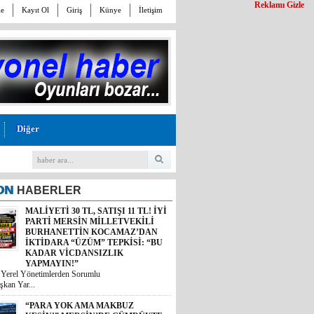
Reklamı Gizle
le
Kayıt Ol
Giriş
Künye
İletişim
Diğer
ON
HABERLER
MALİYETİ 30 TL, SATIŞI 11 TL! İYİ
PARTİ MERSİN MİLLETVEKİLİ
BURHANETTİN KOCAMAZ’DAN
“PARA YOK AMA MAKBUZ
İKTİDARA “ÜZÜM” TEPKİSİ: “BU
KESİN!” MERSİN’DE GÜMRÜKTE
KADAR VİCDANSIZLIK
SKANDAL YAZIŞMALAR!
YAPMAYIN!”
Mersin’deki bir gümrük müdürlüğünün
i Yerel Yönetimlerden Sorumlu
kesinleşmiş mahkem...
şkan Yar...
MİDESİ KALDIRAN OKUSUN:
MİDYE DOLMASINI GAZETE
KÂĞIDIYLA PİŞİRMİŞLER!