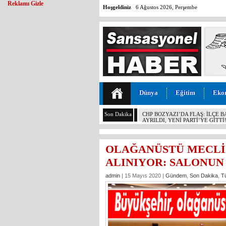
Reklamı Gizle
Hoşgeldiniz
6 Ağustos 2026, Perşembe
Dünya
Eğitim
Eko
Son Dakika
MALİYETİ 30 TL, SATIŞI 11 T
KOCAMAZ’DAN İKTİDARA “ÜZÜ
YAPMAYIN!”
OLAĞANÜSTÜ MECLİ
ALINIYOR: SALONUN
admin
| 15 Mayıs 2020 |
Gündem
,
Son Dakika
,
T