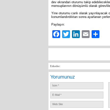
dev ekrandan oturumu takip edebilecekleri 
mensuplarının dönüşümlü olarak görevliler
Yine oturumu canlı olarak yayınlayacak 
konumlandırdıktan sonra ayarlanan yerler
Paylaşın:
Facebook
Twitter
LinkedIn
Email
Sh
Etiketler:
Yorumunuz