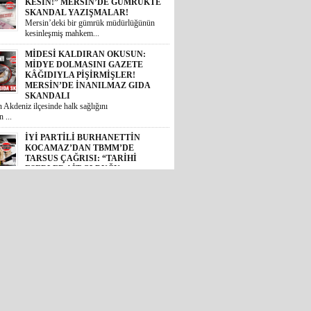
MERSİN’DE İNANILMAZ GIDA
SKANDALI
 Akdeniz ilçesinde halk sağlığını
 ...
İYİ PARTİLİ BURHANETTİN
KOCAMAZ’DAN TBMM’DE
TARSUS ÇAĞRISI: “TARİHİ
ESERLER AİT OLDUĞU
TOPRAKLARA DÖNMELİ!”
 Mersin Milletvekili Burhanettin
, TBM...
GÜNÜN ÜNİVERSİTE TEZ
KONUSU! BOZYAZI BELEDİYE
BAŞKANI MUSTAFA
ÇETİNKAYA’NIN 2 YILLIK
KARNESİ AÇIKLANDI: “VAATLER
SIFIR ÇEKTİ”
2024 yerel seçimlerinde MHP’den
eledi...
CHP’DE İHRAÇ DÜĞMESİNE
BASILDI: MERSİN SİYASETİNDE
GÖZLER TAVIR KOYMADAN, NET
DURUŞ SERGİLEMEDEN CHP’DE
KALAN 4 İSME; SEÇER, KIŞ,
ÖMÜR VE VARAL’A ÇEVRİLDİ!
et Halk Partisi (CHP) genel