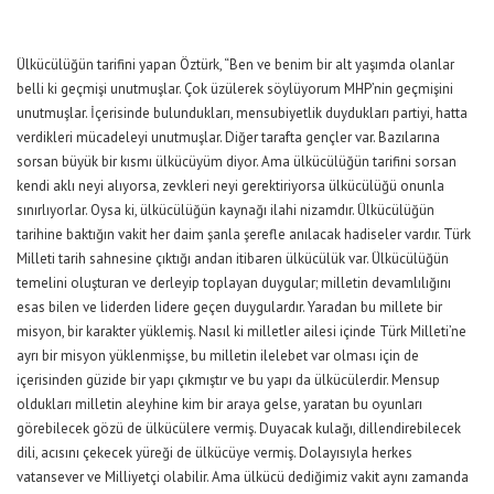
Ülkücülüğün tarifini yapan Öztürk, “Ben ve benim bir alt yaşımda olanlar
belli ki geçmişi unutmuşlar. Çok üzülerek söylüyorum MHP’nin geçmişini
unutmuşlar. İçerisinde bulundukları, mensubiyetlik duydukları partiyi, hatta
verdikleri mücadeleyi unutmuşlar. Diğer tarafta gençler var. Bazılarına
sorsan büyük bir kısmı ülkücüyüm diyor. Ama ülkücülüğün tarifini sorsan
kendi aklı neyi alıyorsa, zevkleri neyi gerektiriyorsa ülkücülüğü onunla
sınırlıyorlar. Oysa ki, ülkücülüğün kaynağı ilahi nizamdır. Ülkücülüğün
tarihine baktığın vakit her daim şanla şerefle anılacak hadiseler vardır. Türk
Milleti tarih sahnesine çıktığı andan itibaren ülkücülük var. Ülkücülüğün
temelini oluşturan ve derleyip toplayan duygular; milletin devamlılığını
esas bilen ve liderden lidere geçen duygulardır. Yaradan bu millete bir
misyon, bir karakter yüklemiş. Nasıl ki milletler ailesi içinde Türk Milleti’ne
ayrı bir misyon yüklenmişse, bu milletin ilelebet var olması için de
içerisinden güzide bir yapı çıkmıştır ve bu yapı da ülkücülerdir. Mensup
oldukları milletin aleyhine kim bir araya gelse, yaratan bu oyunları
görebilecek gözü de ülkücülere vermiş. Duyacak kulağı, dillendirebilecek
dili, acısını çekecek yüreği de ülkücüye vermiş. Dolayısıyla herkes
vatansever ve Milliyetçi olabilir. Ama ülkücü dediğimiz vakit aynı zamanda