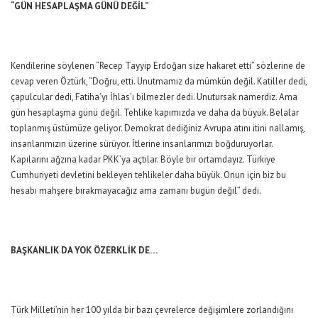
“GÜN HESAPLAŞMA GÜNÜ DEĞİL”
Kendilerine söylenen “Recep Tayyip Erdoğan size hakaret etti” sözlerine de
cevap veren Öztürk, “Doğru, etti. Unutmamız da mümkün değil. Katiller dedi,
çapulcular dedi, Fatiha’yı İhlas’ı bilmezler dedi. Unutursak namerdiz. Ama
gün hesaplaşma günü değil. Tehlike kapımızda ve daha da büyük. Belalar
toplanmış üstümüze geliyor. Demokrat dediğiniz Avrupa atını itini nallamış,
insanlarımızın üzerine sürüyor. İtlerine insanlarımızı boğduruyorlar.
Kapılarını ağzına kadar PKK’ya açtılar. Böyle bir ortamdayız. Türkiye
Cumhuriyeti devletini bekleyen tehlikeler daha büyük. Onun için biz bu
hesabı mahşere bırakmayacağız ama zamanı bugün değil” dedi.
BAŞKANLIK DA YOK ÖZERKLİK DE…
Türk Milleti’nin her 100 yılda bir bazı çevrelerce değişimlere zorlandığını