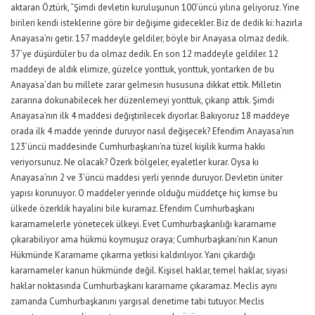
aktaran Öztürk, “Şimdi devletin kuruluşunun 100’üncü yılına geliyoruz. Yine
birileri kendi isteklerine göre bir değişime gidecekler. Biz de dedik ki: hazırla
Anayasa’nı getir. 157 maddeyle geldiler, böyle bir Anayasa olmaz dedik.
37’ye düşürdüler bu da olmaz dedik. En son 12 maddeyle geldiler. 12
maddeyi de aldık elimize, güzelce yonttuk, yonttuk, yontarken de bu
Anayasa’dan bu millete zarar gelmesin hususuna dikkat ettik. Milletin
zararına dokunabilecek her düzenlemeyi yonttuk, çıkarıp attık. Şimdi
Anayasa’nın ilk 4 maddesi değiştirilecek diyorlar. Bakıyoruz 18 maddeye
orada ilk 4 madde yerinde duruyor nasıl değişecek? Efendim Anayasa’nın
123’üncü maddesinde Cumhurbaşkanı’na tüzel kişilik kurma hakkı
veriyorsunuz. Ne olacak? Özerk bölgeler, eyaletler kurar. Oysa ki
Anayasa’nın 2 ve 3’üncü maddesi yerli yerinde duruyor. Devletin üniter
yapısı korunuyor. O maddeler yerinde olduğu müddetçe hiç kimse bu
ülkede özerklik hayalini bile kuramaz. Efendim Cumhurbaşkanı
kararnamelerle yönetecek ülkeyi. Evet Cumhurbaşkanlığı kararname
çıkarabiliyor ama hükmü koymuşuz oraya; Cumhurbaşkanı’nın Kanun
Hükmünde Kararname çıkarma yetkisi kaldırılıyor. Yani çıkardığı
kararnameler kanun hükmünde değil. Kişisel haklar, temel haklar, siyasi
haklar noktasında Cumhurbaşkanı kararname çıkaramaz. Meclis aynı
zamanda Cumhurbaşkanını yargısal denetime tabi tutuyor. Meclis