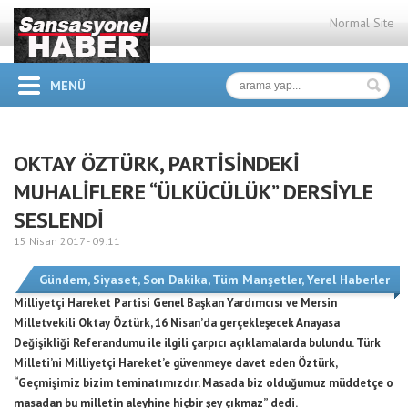
Normal Site
MENÜ
OKTAY ÖZTÜRK, PARTİSİNDEKİ
MUHALİFLERE “ÜLKÜCÜLÜK” DERSİYLE
SESLENDİ
15 Nisan 2017 -
09:11
Gündem
,
Siyaset
,
Son Dakika
,
Tüm Manşetler
,
Yerel Haberler
Milliyetçi Hareket Partisi Genel Başkan Yardımcısı ve Mersin
Milletvekili Oktay Öztürk, 16 Nisan’da gerçekleşecek Anayasa
Değişikliği Referandumu ile ilgili çarpıcı açıklamalarda bulundu. Türk
Milleti’ni Milliyetçi Hareket’e güvenmeye davet eden Öztürk,
“Geçmişimiz bizim teminatımızdır. Masada biz olduğumuz müddetçe o
masadan bu milletin aleyhine hiçbir şey çıkmaz” dedi.