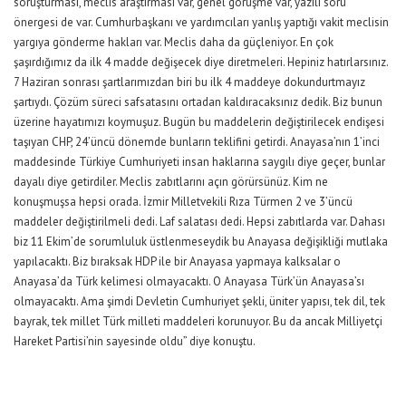
soruşturması, meclis araştırması var, genel görüşme var, yazılı soru
önergesi de var. Cumhurbaşkanı ve yardımcıları yanlış yaptığı vakit meclisin
yargıya gönderme hakları var. Meclis daha da güçleniyor. En çok
şaşırdığımız da ilk 4 madde değişecek diye diretmeleri. Hepiniz hatırlarsınız.
7 Haziran sonrası şartlarımızdan biri bu ilk 4 maddeye dokundurtmayız
şartıydı. Çözüm süreci safsatasını ortadan kaldıracaksınız dedik. Biz bunun
üzerine hayatımızı koymuşuz. Bugün bu maddelerin değiştirilecek endişesi
taşıyan CHP, 24’üncü dönemde bunların teklifini getirdi. Anayasa’nın 1’inci
maddesinde Türkiye Cumhuriyeti insan haklarına saygılı diye geçer, bunlar
dayalı diye getirdiler. Meclis zabıtlarını açın görürsünüz. Kim ne
konuşmuşsa hepsi orada. İzmir Milletvekili Rıza Türmen 2 ve 3’üncü
maddeler değiştirilmeli dedi. Laf salatası dedi. Hepsi zabıtlarda var. Dahası
biz 11 Ekim’de sorumluluk üstlenmeseydik bu Anayasa değişikliği mutlaka
yapılacaktı. Biz bıraksak HDP ile bir Anayasa yapmaya kalksalar o
Anayasa’da Türk kelimesi olmayacaktı. O Anayasa Türk’ün Anayasa’sı
olmayacaktı. Ama şimdi Devletin Cumhuriyet şekli, üniter yapısı, tek dil, tek
bayrak, tek millet Türk milleti maddeleri korunuyor. Bu da ancak Milliyetçi
Hareket Partisi’nin sayesinde oldu” diye konuştu.