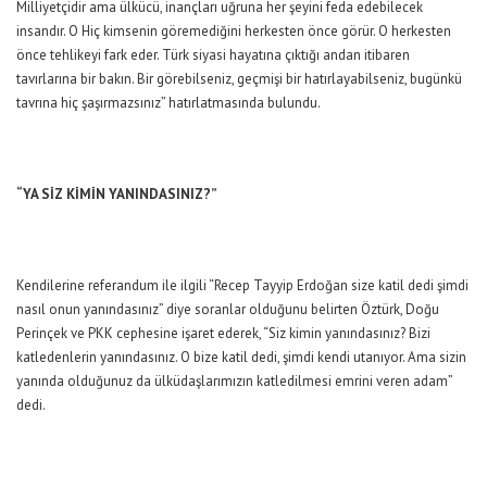
Milliyetçidir ama ülkücü, inançları uğruna her şeyini feda edebilecek
insandır. O Hiç kimsenin göremediğini herkesten önce görür. O herkesten
önce tehlikeyi fark eder. Türk siyasi hayatına çıktığı andan itibaren
tavırlarına bir bakın. Bir görebilseniz, geçmişi bir hatırlayabilseniz, bugünkü
tavrına hiç şaşırmazsınız” hatırlatmasında bulundu.
“YA SİZ KİMİN YANINDASINIZ?”
Kendilerine referandum ile ilgili “Recep Tayyip Erdoğan size katil dedi şimdi
nasıl onun yanındasınız” diye soranlar olduğunu belirten Öztürk, Doğu
Perinçek ve PKK cephesine işaret ederek, “Siz kimin yanındasınız? Bizi
katledenlerin yanındasınız. O bize katil dedi, şimdi kendi utanıyor. Ama sizin
yanında olduğunuz da ülküdaşlarımızın katledilmesi emrini veren adam”
dedi.