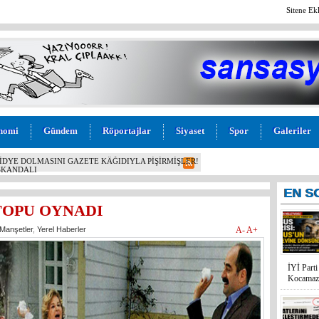
Sitene Ek
nomi
Gündem
Röportajlar
Siyaset
Spor
Galeriler
CAMAZ’DAN TBMM’DE TARSUS ÇAĞRISI: “TARİHİ
KLARA DÖNMELİ!”
EN
S
TOPU OYNADI
Manşetler
,
Yerel Haberler
A-
A+
İYİ Parti
Kocamaz