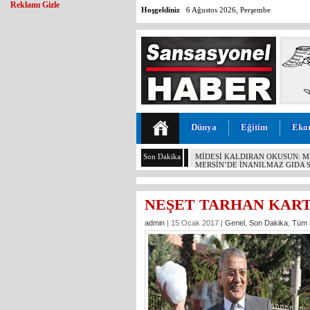
Reklamı Gizle
Hoşgeldiniz
6 Ağustos 2026, Perşembe
Dünya
Eğitim
Eko
Son Dakika
İYİ PARTİLİ BURHANETTİN KO
ESERLER AİT OLDUĞU TOPRA
NEŞET TARHAN KAR
admin
| 15 Ocak 2017 |
Genel
,
Son Dakika
,
Tüm 