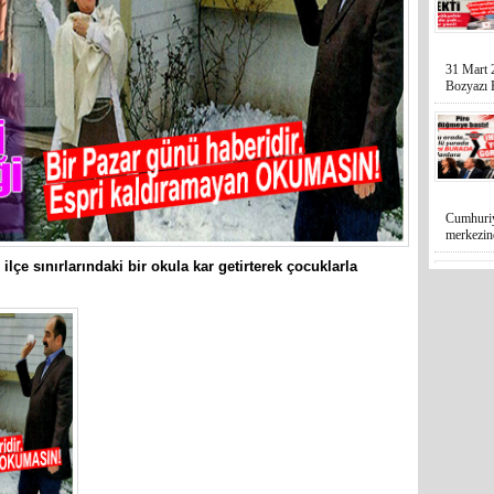
31 Mart 
Bozyazı B
Cumhuriy
merkezin
ilçe sınırlarındaki bir okula kar getirterek çocuklarla