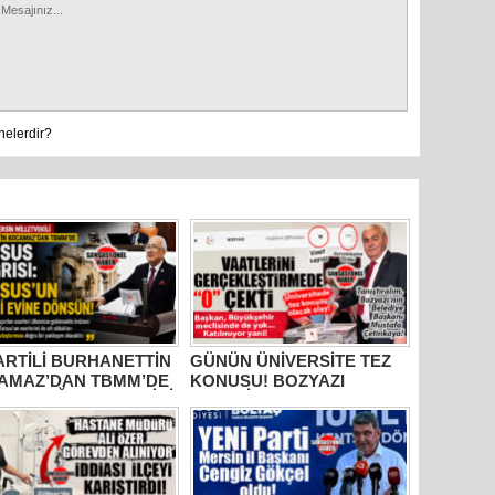
60 yıl 7 
Haluk Bo
nelerdir?
Mersin’in
hiçe sayan
PARTİLİ BURHANETTİN
GÜNÜN ÜNİVERSİTE TEZ
AMAZ’DAN TBMM’DE
KONUSU! BOZYAZI
US ÇAĞRISI: “TARİHİ
BELEDİYE BAŞKANI
RLER AİT OLDUĞU
MUSTAFA ÇETİNKAYA’NIN
RAKLARA DÖNMELİ!”
2 YILLIK KARNESİ
AÇIKLANDI: “VAATLER
SIFIR ÇEKTİ”