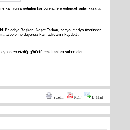
ne kamyonla getirilen kar öğrencilere eğlenceli anlar yaşattı.
zitli Belediye Başkanı Neşet Tarhan, sosyal medya üzerinden
Mersin’in
a taleplerine duyarsız kalmadıklarını kaydetti.
markette 
oynarken çizdiği görüntü renkli anlara sahne oldu.
are
İYİ Part
Mersin Mi
Yazdır
PDF
E-Mail