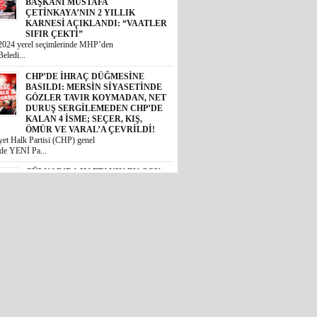
BAŞKANI MUSTAFA
ÇETİNKAYA’NIN 2 YILLIK
KARNESİ AÇIKLANDI: “VAATLER
SIFIR ÇEKTİ”
2024 yerel seçimlerinde MHP’den
eledi...
CHP’DE İHRAÇ DÜĞMESİNE
BASILDI: MERSİN SİYASETİNDE
GÖZLER TAVIR KOYMADAN, NET
DURUŞ SERGİLEMEDEN CHP’DE
KALAN 4 İSME; SEÇER, KIŞ,
ÖMÜR VE VARAL’A ÇEVRİLDİ!
et Halk Partisi (CHP) genel
de YENİ Pa...
GÜLNAR’DA HAFTANIN EN ÇOK
KONUŞULAN KONUSU: HASTANE
MÜDÜRÜ ALİ ÖZER GÖREVDEN
Mİ ALINIYOR?
Gülnar Devlet Hastanesi Müdürü Ali
Özer’in görevden al...
FLAŞ GELİŞME… YENİ PARTİ
MERSİN İL BAŞKANI CENGİZ
GÖKÇEL OLDU!
Özgür Özel genel başkanlığında
teşkilatlanma çalışmala...
MERSİN’İ AYAĞA KALDIRAN