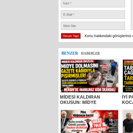
Konu hakkındaki görüşleriniz 
BENZER
HABERLER
MİDESİ KALDIRAN
İYİ 
OKUSUN: MİDYE
KOC
DOLMASINI GAZETE
TARS
KÂĞIDIYLA PİŞİRMİŞLER!
ESE
MERSİN’DE İNANILMAZ
TOP
GIDA SKANDALI