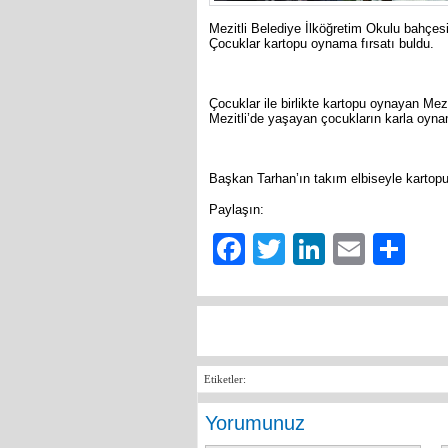
Mezitli Belediye İlköğretim Okulu bahçesi
Çocuklar kartopu oynama fırsatı buldu.
Çocuklar ile birlikte kartopu oynayan Me
Mezitli’de yaşayan çocukların karla oynam
Başkan Tarhan’ın takım elbiseyle kartopu 
Paylaşın:
Facebook
Twitter
LinkedIn
Email
Sh
Etiketler:
Yorumunuz