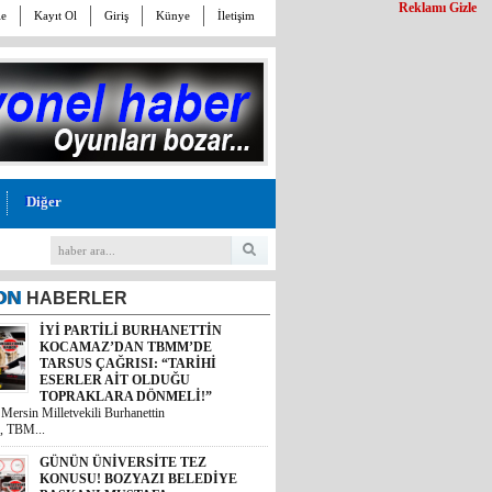
Reklamı Gizle
le
Kayıt Ol
Giriş
Künye
İletişim
Diğer
ON
HABERLER
İYİ PARTİLİ BURHANETTİN
KOCAMAZ’DAN TBMM’DE
TARSUS ÇAĞRISI: “TARİHİ
ESERLER AİT OLDUĞU
TOPRAKLARA DÖNMELİ!”
 Mersin Milletvekili Burhanettin
, TBM...
GÜNÜN ÜNİVERSİTE TEZ
KONUSU! BOZYAZI BELEDİYE