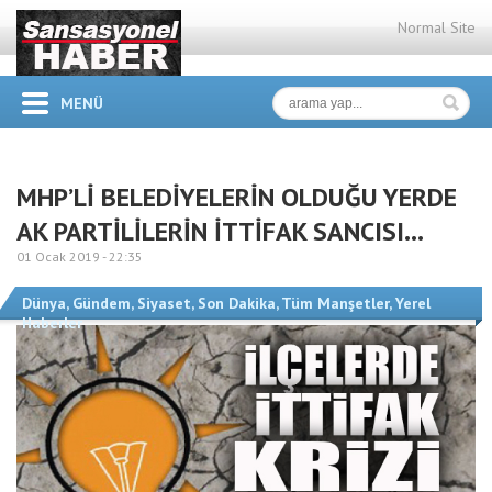
Normal Site
MENÜ
MHP’Lİ BELEDİYELERİN OLDUĞU YERDE
AK PARTİLİLERİN İTTİFAK SANCISI…
01 Ocak 2019 -
22:35
Dünya
,
Gündem
,
Siyaset
,
Son Dakika
,
Tüm Manşetler
,
Yerel
Haberler