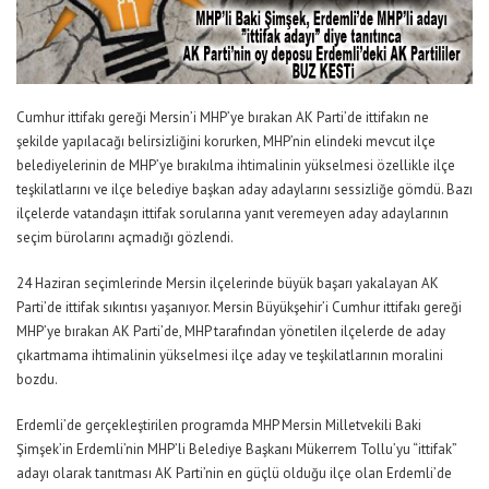
Cumhur ittifakı gereği Mersin’i MHP’ye bırakan AK Parti’de ittifakın ne
şekilde yapılacağı belirsizliğini korurken, MHP’nin elindeki mevcut ilçe
belediyelerinin de MHP’ye bırakılma ihtimalinin yükselmesi özellikle ilçe
teşkilatlarını ve ilçe belediye başkan aday adaylarını sessizliğe gömdü. Bazı
ilçelerde vatandaşın ittifak sorularına yanıt veremeyen aday adaylarının
seçim bürolarını açmadığı gözlendi.
24 Haziran seçimlerinde Mersin ilçelerinde büyük başarı yakalayan AK
Parti’de ittifak sıkıntısı yaşanıyor. Mersin Büyükşehir’i Cumhur ittifakı gereği
MHP’ye bırakan AK Parti’de, MHP tarafından yönetilen ilçelerde de aday
çıkartmama ihtimalinin yükselmesi ilçe aday ve teşkilatlarının moralini
bozdu.
Erdemli’de gerçekleştirilen programda MHP Mersin Milletvekili Baki
Şimşek’in Erdemli’nin MHP’li Belediye Başkanı Mükerrem Tollu’yu “ittifak”
adayı olarak tanıtması AK Parti’nin en güçlü olduğu ilçe olan Erdemli’de