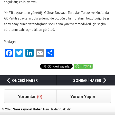
soğuk duş etkisi yarattı.
MHP’li başkanların yönettiği Gülnar, Bozyazı, Toroslar, Tarsus ve Mut’ta da
AK Partili adayların tıpkı Erdemli’de olduğu gibi moralinin bozulduğu, bazı
aday adaylarının vatandaşların sorularına yanıt veremedikleri için seçim
bürolarını dahi açmadıkları görüldü.
Paylaşın:
Facebook
Twitter
LinkedIn
Email
Share
ÖNCEKİ HABER
SONRAKİ HABER
Yorumlar
(0)
Yorum Yapın
© 2026
Sansasyonel Haber
Tüm Hakları Saklıdır.