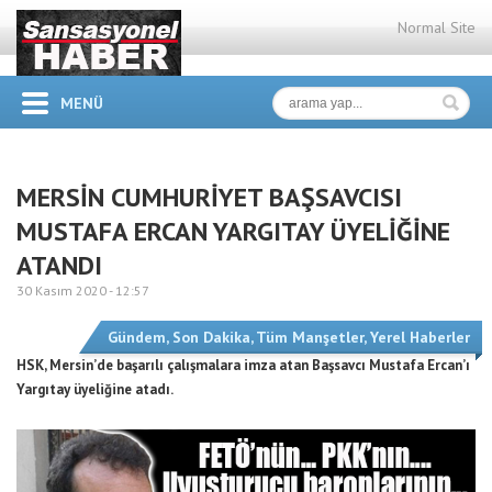
Normal Site
MENÜ
MERSİN CUMHURİYET BAŞSAVCISI
MUSTAFA ERCAN YARGITAY ÜYELİĞİNE
ATANDI
30 Kasım 2020 -
12:57
Gündem
,
Son Dakika
,
Tüm Manşetler
,
Yerel Haberler
HSK, Mersin’de başarılı çalışmalara imza atan Başsavcı Mustafa Ercan’ı
Yargıtay üyeliğine atadı.