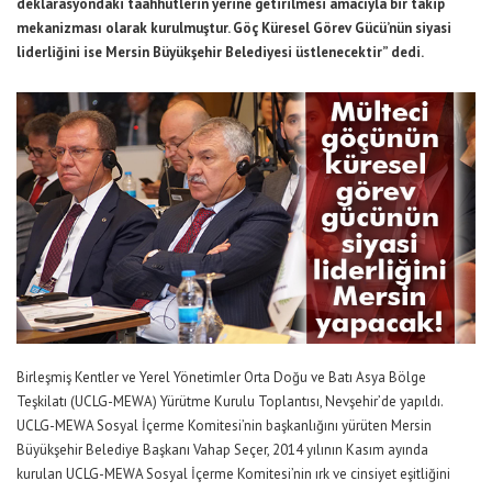
deklarasyondaki taahhütlerin yerine getirilmesi amacıyla bir takip
mekanizması olarak kurulmuştur. Göç Küresel Görev Gücü’nün siyasi
liderliğini ise Mersin Büyükşehir Belediyesi üstlenecektir” dedi.
Birleşmiş Kentler ve Yerel Yönetimler Orta Doğu ve Batı Asya Bölge
Teşkilatı (UCLG-MEWA) Yürütme Kurulu Toplantısı, Nevşehir’de yapıldı.
UCLG-MEWA Sosyal İçerme Komitesi’nin başkanlığını yürüten Mersin
Büyükşehir Belediye Başkanı Vahap Seçer, 2014 yılının Kasım ayında
kurulan UCLG-MEWA Sosyal İçerme Komitesi’nin ırk ve cinsiyet eşitliğini