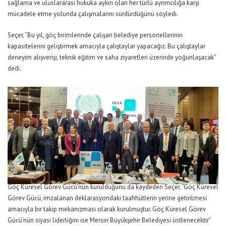
sağlama ve uluslararası hukuka aykırı olan her türlü ayrımcılığa karşı
mücadele etme yolunda çalışmalarını sürdürdüğünü söyledi.
Seçer, “Bu yıl, göç birimlerinde çalışan belediye personellerinin
kapasitelerini geliştirmek amacıyla çalıştaylar yapacağız. Bu çalıştaylar
deneyim alışverişi, teknik eğitim ve saha ziyaretleri üzerinde yoğunlaşacak”
dedi.
Göç Küresel Görev Gücü’nün kurulduğunu da kaydeden Seçer, “Göç Küresel
Görev Gücü, imzalanan deklarasyondaki taahhütlerin yerine getirilmesi
amacıyla bir takip mekanizması olarak kurulmuştur. Göç Küresel Görev
Gücü’nün siyasi liderliğini ise Mersin Büyükşehir Belediyesi üstlenecektir”