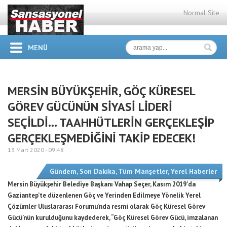
Normal Site
MENÜ
MERSİN BÜYÜKŞEHİR, GÖÇ KÜRESEL
GÖREV GÜCÜNÜN SİYASİ LİDERİ
SEÇİLDİ… TAAHHÜTLERİN GERÇEKLEŞİP
GERÇEKLEŞMEDİĞİNİ TAKİP EDECEK!
13 Mart 2020 -
09:48
Gündem
,
Son Dakika
,
Tüm Manşetler
,
Yerel Haberler
Mersin Büyükşehir Belediye Başkanı Vahap Seçer, Kasım 2019’da
Gaziantep’te düzenlenen Göç ve Yerinden Edilmeye Yönelik Yerel
Çözümler Uluslararası Forumu’nda resmi olarak Göç Küresel Görev
Gücü’nün kurulduğunu kaydederek, “Göç Küresel Görev Gücü, imzalanan