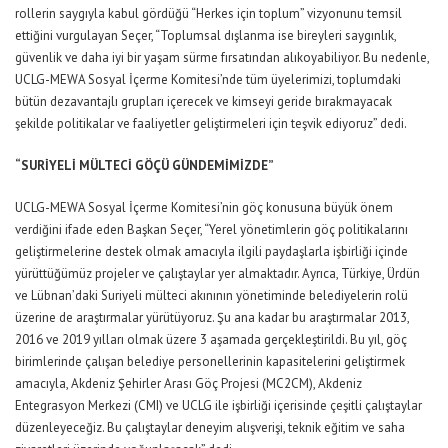
rollerin saygıyla kabul gördüğü “Herkes için toplum” vizyonunu temsil
ettiğini vurgulayan Seçer, “Toplumsal dışlanma ise bireyleri saygınlık,
güvenlik ve daha iyi bir yaşam sürme fırsatından alıkoyabiliyor. Bu nedenle,
UCLG-MEWA Sosyal İçerme Komitesi’nde tüm üyelerimizi, toplumdaki
bütün dezavantajlı grupları içerecek ve kimseyi geride bırakmayacak
şekilde politikalar ve faaliyetler geliştirmeleri için teşvik ediyoruz” dedi.
“SURİYELİ MÜLTECİ GÖÇÜ GÜNDEMİMİZDE”
UCLG-MEWA Sosyal İçerme Komitesi’nin göç konusuna büyük önem
verdiğini ifade eden Başkan Seçer, “Yerel yönetimlerin göç politikalarını
geliştirmelerine destek olmak amacıyla ilgili paydaşlarla işbirliği içinde
yürüttüğümüz projeler ve çalıştaylar yer almaktadır. Ayrıca, Türkiye, Ürdün
ve Lübnan’daki Suriyeli mülteci akınının yönetiminde belediyelerin rolü
üzerine de araştırmalar yürütüyoruz. Şu ana kadar bu araştırmalar 2013,
2016 ve 2019 yılları olmak üzere 3 aşamada gerçekleştirildi. Bu yıl, göç
birimlerinde çalışan belediye personellerinin kapasitelerini geliştirmek
amacıyla, Akdeniz Şehirler Arası Göç Projesi (MC2CM), Akdeniz
Entegrasyon Merkezi (CMI) ve UCLG ile işbirliği içerisinde çeşitli çalıştaylar
düzenleyeceğiz. Bu çalıştaylar deneyim alışverişi, teknik eğitim ve saha