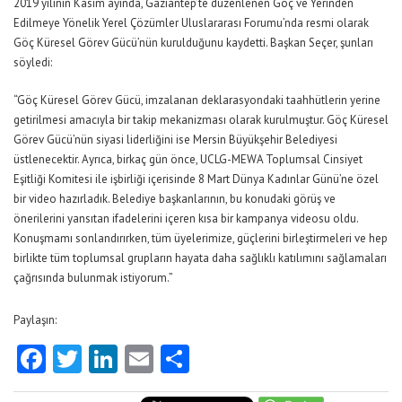
2019 yılının Kasım ayında, Gaziantep’te düzenlenen Göç ve Yerinden
Edilmeye Yönelik Yerel Çözümler Uluslararası Forumu’nda resmi olarak
Göç Küresel Görev Gücü’nün kurulduğunu kaydetti. Başkan Seçer, şunları
söyledi:
“Göç Küresel Görev Gücü, imzalanan deklarasyondaki taahhütlerin yerine
getirilmesi amacıyla bir takip mekanizması olarak kurulmuştur. Göç Küresel
Görev Gücü’nün siyasi liderliğini ise Mersin Büyükşehir Belediyesi
üstlenecektir. Ayrıca, birkaç gün önce, UCLG-MEWA Toplumsal Cinsiyet
Eşitliği Komitesi ile işbirliği içerisinde 8 Mart Dünya Kadınlar Günü’ne özel
bir video hazırladık. Belediye başkanlarının, bu konudaki görüş ve
önerilerini yansıtan ifadelerini içeren kısa bir kampanya videosu oldu.
Konuşmamı sonlandırırken, tüm üyelerimize, güçlerini birleştirmeleri ve hep
birlikte tüm toplumsal grupların hayata daha sağlıklı katılımını sağlamaları
çağrısında bulunmak istiyorum.”
Paylaşın:
Facebook
Twitter
LinkedIn
Email
Share