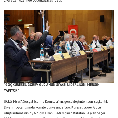
ziyaretleri üzerinde yoğunlaşacak” dedi.
“GÖÇ KÜRESEL GÖREV GÜCÜ’NÜN SİYASİ LİDERLİĞİNİ MERSİN
YAPIYOR”
UCLG-MEWA Sosyal İçerme Komitesi’nin, gerçekleştirilen son Başkanlık
Divanı Toplantısı’nda komite bünyesinde ‘Göç Küresel Görev Gücü’
oluşturulmasının oy birliğiyle kabul edildiğini hatırlatan Başkan Seçer,