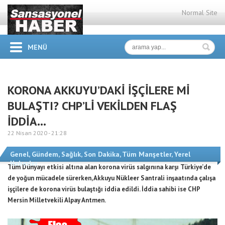
Normal Site
MENÜ
KORONA AKKUYU’DAKİ İŞÇİLERE Mİ
BULAŞTI? CHP’Lİ VEKİLDEN FLAŞ
İDDİA…
22 Nisan 2020 -
21:28
Genel
,
Gündem
,
Sağlık
,
Son Dakika
,
Tüm Manşetler
,
Yerel
Haberler
Tüm Dünyayı etkisi altına alan korona virüs salgınına karşı Türkiye’de
de yoğun mücadele sürerken, Akkuyu Nükleer Santrali inşaatında çalışa
işçilere de korona virüs bulaştığı iddia edildi. İddia sahibi ise CHP
Mersin Milletvekili Alpay Antmen.