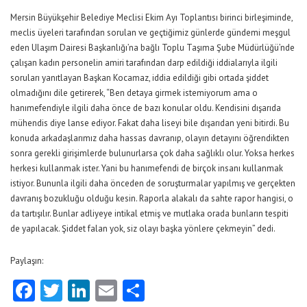
Mersin Büyükşehir Belediye Meclisi Ekim Ayı Toplantısı birinci birleşiminde,
meclis üyeleri tarafından sorulan ve geçtiğimiz günlerde gündemi meşgul
eden Ulaşım Dairesi Başkanlığı’na bağlı Toplu Taşıma Şube Müdürlüğü’nde
çalışan kadın personelin amiri tarafından darp edildiği iddialarıyla ilgili
soruları yanıtlayan Başkan Kocamaz, iddia edildiği gibi ortada şiddet
olmadığını dile getirerek, “Ben detaya girmek istemiyorum ama o
hanımefendiyle ilgili daha önce de bazı konular oldu. Kendisini dışarıda
mühendis diye lanse ediyor. Fakat daha liseyi bile dışarıdan yeni bitirdi. Bu
konuda arkadaşlarımız daha hassas davranıp, olayın detayını öğrendikten
sonra gerekli girişimlerde bulunurlarsa çok daha sağlıklı olur. Yoksa herkes
herkesi kullanmak ister. Yani bu hanımefendi de birçok insanı kullanmak
istiyor. Bununla ilgili daha önceden de soruşturmalar yapılmış ve gerçekten
davranış bozukluğu olduğu kesin. Raporla alakalı da sahte rapor hangisi, o
da tartışılır. Bunlar adliyeye intikal etmiş ve mutlaka orada bunların tespiti
de yapılacak. Şiddet falan yok, siz olayı başka yönlere çekmeyin” dedi.
Paylaşın:
Facebook
Twitter
LinkedIn
Email
Share