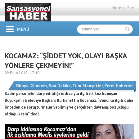
Normal Site
MENÜ
KOCAMAZ: “ŞİDDET YOK, OLAYI BAŞKA
YÖNLERE ÇEKMEYİN!”
09 Ekim 2017 -
17:40
Dünya
,
Gündem
,
Son Dakika
,
Tüm Manşetler
,
Yerel Haberler
Kadın personelin darp edildiği iddiasıyla ilgili ilk kez konuşan
Büyükşehir Belediye Başkanı Burhanettin Kocamaz, “Bununla ilgili daha
önceden de soruşturmalar yapılmış ve gerçekten davranış bozukluğu
olduğu kesin” dedi.