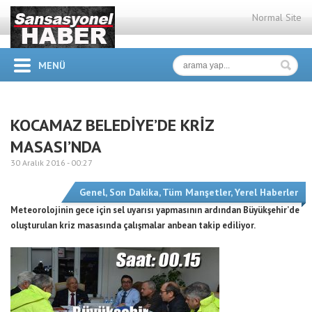
Normal Site
MENÜ
KOCAMAZ BELEDİYE’DE KRİZ
MASASI’NDA
30 Aralık 2016 -
00:27
Genel
,
Son Dakika
,
Tüm Manşetler
,
Yerel Haberler
Meteorolojinin gece için sel uyarısı yapmasının ardından Büyükşehir’de
oluşturulan kriz masasında çalışmalar anbean takip ediliyor.