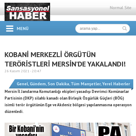
Normal Site
MENÜ
KOBANİ MERKEZLİ ÖRGÜTÜN
TERÖRİSTLERİ MERSİN’DE YAKALANDI!
26 Kasım 2021 -
20:47
Genel
,
Gündem
,
Son Dakika
,
Tüm Manşetler
,
Yerel Haberler
Mersin İl Jandarma Komutanlığı ekipleri yasadışı Devrimci Komünarlar
Partisinin (DKP) silahlı kanadı olan Birleşik Özgürlük Güçleri (BÖG)
isimli terör örgütünün Ege ve Akdeniz bölgesi yapılanmasına operasyon
düzenledi.