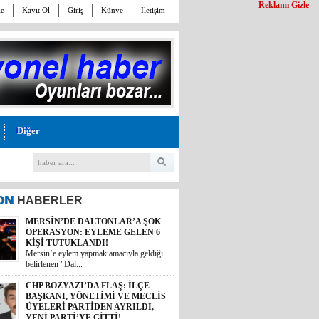
Reklamı Gizle
le
Kayıt Ol
Giriş
Künye
İletişim
Diğer
ON
HABERLER
MERSİN’DE DALTONLAR’A ŞOK
OPERASYON: EYLEME GELEN 6
KİŞİ TUTUKLANDI!
Mersin’e eylem yapmak amacıyla geldiği
belirlenen "Dal...
CHP BOZYAZI’DA FLAŞ: İLÇE
BAŞKANI, YÖNETİMİ VE MECLİS
ÜYELERİ PARTİDEN AYRILDI,
YENİ PARTİ’YE GİTTİ!