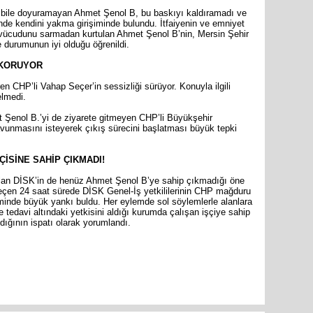
nı bile doyuramayan Ahmet Şenol B, bu baskıyı kaldıramadı ve
nde kendini yakma girişiminde bulundu. İtfaiyenin ve emniyet
ş vücudunu sarmadan kurtulan Ahmet Şenol B’nin, Mersin Şehir
 durumunun iyi olduğu öğrenildi.
 KORUYOR
TBMM Ad
görüşülm
en CHP’li Vahap Seçer’in sessizliği sürüyor. Konuyla ilgili
elmedi.
 Şenol B.’yi de ziyarete gitmeyen CHP’li Büyükşehir
savunmasını isteyerek çıkış sürecini başlatması büyük tepki
ÇİSİNE SAHİP ÇIKMADI!
sı olan DİSK’in de henüz Ahmet Şenol B’ye sahip çıkmadığı öne
eçen 24 saat sürede DİSK Genel-İş yetkililerinin CHP mağduru
inde büyük yankı buldu. Her eylemde sol söylemlerle alanlara
tedavi altındaki yetkisini aldığı kurumda çalışan işçiye sahip
dığının ispatı olarak yorumlandı.
are