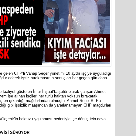
İYİ Parti
Kocamaz
31 Mart 
Bozyazı B
ve gelen CHP’li Vahap Seçer yönetimi 10 aydır işçiye uyguladığı
mağdur ederek işsiz bırakmasının sonuçları her geçen gün daha
Cumhuriy
faaliyet gösteren İmar İnşaat’ta şoför olarak çalışan Ahmet
merkezin
em işe alınan işçileri her türlü haktan yoksun bırakarak
işten çıkardığı mağdurlardan olmuştu. Ahmet Şenol B. Bu
adığı gibi işsizlik maaşından da yararlanamayan CHP mağdurları
kşehir’in haksız uygulaması nedeniyle işe dönüş için dava
AVİSİ SÜRÜYOR