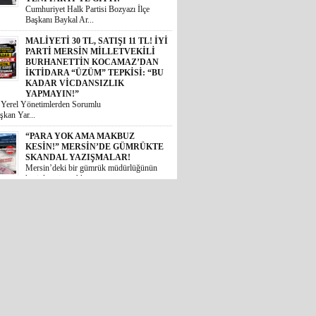
Cumhuriyet Halk Partisi Bozyazı İlçe
Başkanı Baykal Ar...
MALİYETİ 30 TL, SATIŞI 11 TL! İYİ
PARTİ MERSİN MİLLETVEKİLİ
BURHANETTİN KOCAMAZ’DAN
İKTİDARA “ÜZÜM” TEPKİSİ: “BU
KADAR VİCDANSIZLIK
YAPMAYIN!”
i Yerel Yönetimlerden Sorumlu
şkan Yar...
“PARA YOK AMA MAKBUZ
KESİN!” MERSİN’DE GÜMRÜKTE
SKANDAL YAZIŞMALAR!
Mersin’deki bir gümrük müdürlüğünün
kesinleşmiş mahkem...
MİDESİ KALDIRAN OKUSUN:
MİDYE DOLMASINI GAZETE
KÂĞIDIYLA PİŞİRMİŞLER!
MERSİN’DE İNANILMAZ GIDA
SKANDALI
 Akdeniz ilçesinde halk sağlığını
 ...
İYİ PARTİLİ BURHANETTİN
KOCAMAZ’DAN TBMM’DE
TARSUS ÇAĞRISI: “TARİHİ
ESERLER AİT OLDUĞU