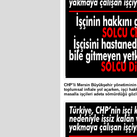
CHP’li Mersin Büyükşehir yönetiminin 
toplumsal infiale yol açarken, işçi ha
masalla işçileri adeta sömürdüğü gözl