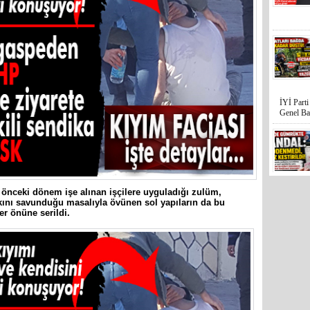
İYİ Part
Genel Ba
önceki dönem işe alınan işçilere uyguladığı zulüm,
kkını savunduğu masalıyla övünen sol yapıların da bu
er önüne serildi.
Mersin’in
hiçe sayan