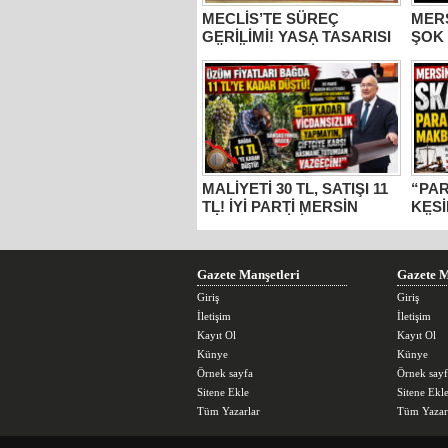
MECLİS’TE SÜREÇ
MER
GERİLİMİ! YASA TASARISI
ŞOK
GÖRÜŞMELERİNE
EYLE
KATILAN İYİ PARTİ MERSİN
TUT
MİLLETVEKİLİ
BURHANETTİN KOCAMAZ:
“ŞEHİT AİLELERİ DEVRE
DIŞI, KATİL APO
MUHATAP!”
MALİYETİ 30 TL, SATIŞI 11
“PA
TL! İYİ PARTİ MERSİN
KESİ
MİLLETVEKİLİ
GÜM
BURHANETTİN
YAZ
KOCAMAZ’DAN İKTİDARA
“ÜZÜM” TEPKİSİ: “BU
Gazete Manşetleri
Gazete M
KADAR VİCDANSIZLIK
YAPMAYIN!”
Giriş
Giriş
İletişim
İletişim
Kayıt Ol
Kayıt Ol
Künye
Künye
Örnek sayfa
Örnek sayf
Sitene Ekle
Sitene Ekl
Tüm Yazarlar
Tüm Yazar