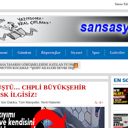
Sitene Ek
nomi
Gündem
Röportajlar
Siyaset
Spor
Galeriler
 OPERASYON: EYLEME GELEN 6 KİŞİ TUTUKLANDI!
EN
S
ÜŞTÜ… CHPLİ BÜYÜKŞEHİR
SK İLGİSİZ!
,
Son Dakika
,
Tüm Manşetler
,
Yerel Haberler
A-
A+