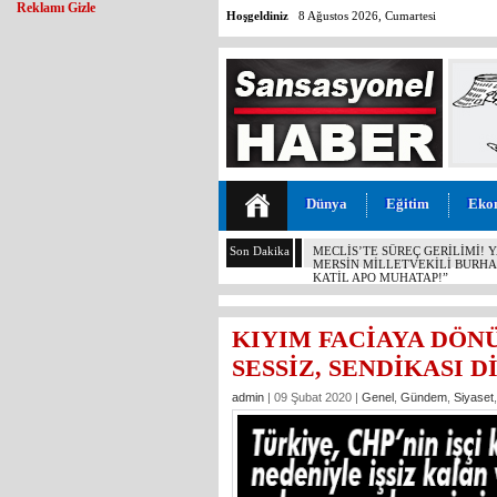
Reklamı Gizle
Hoşgeldiniz
8 Ağustos 2026, Cumartesi
Dünya
Eğitim
Eko
Son Dakika
MERSİN’DE DALTONLAR’A ŞOK
KIYIM FACİAYA DÖN
SESSİZ, SENDİKASI Dİ
admin
| 09 Şubat 2020 |
Genel
,
Gündem
,
Siyaset