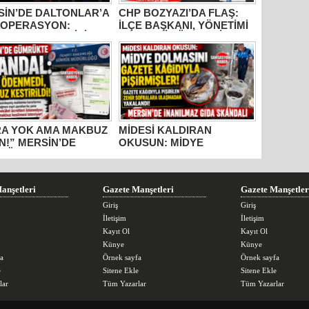
SİN’DE DALTONLAR’A
CHP BOZYAZI’DA FLAŞ:
 OPERASYON:
İLÇE BAŞKANI, YÖNETİMİ
ME GELEN 6 KİŞİ
VE MECLİS ÜYELERİ
UKLANDI!
PARTİDEN AYRILDI, YENİ
PARTİ’YE GİTTİ!
RA YOK AMA MAKBUZ
MİDESİ KALDIRAN
N!” MERSİN’DE
OKUSUN: MİDYE
RÜKTE SKANDAL
DOLMASINI GAZETE
IŞMALAR!
KÂĞIDIYLA PİŞİRMİŞLER!
MERSİN’DE İNANILMAZ
GIDA SKANDALI
anşetleri
Gazete Manşetleri
Gazete Manşetler
Giriş
Giriş
İletişim
İletişim
Kayıt Ol
Kayıt Ol
Künye
Künye
a
Örnek sayfa
Örnek sayfa
e
Sitene Ekle
Sitene Ekle
lar
Tüm Yazarlar
Tüm Yazarlar