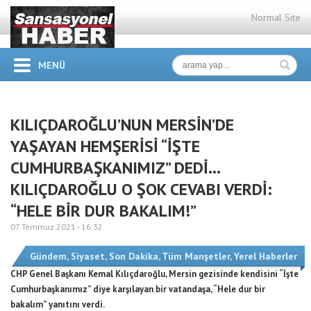
Normal Site
MENÜ
KILIÇDAROĞLU’NUN MERSİN’DE
YAŞAYAN HEMŞERİSİ “İŞTE
CUMHURBAŞKANIMIZ” DEDİ…
KILIÇDAROĞLU O ŞOK CEVABI VERDİ:
“HELE BİR DUR BAKALIM!”
07 Temmuz 2021 -
16:32
Gündem
,
Siyaset
,
Son Dakika
,
Tüm Manşetler
,
Yerel Haberler
CHP Genel Başkanı Kemal Kılıçdaroğlu, Mersin gezisinde kendisini “İşte
Cumhurbaşkanımız” diye karşılayan bir vatandaşa, “Hele dur bir
bakalım” yanıtını verdi.