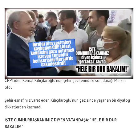
CHP Lideri Kemal Kılıçdaroğlu’nun şehir gezilerindeki son durağı Mersin
oldu.
Şehir esnafını ziyaret eden Kılıçdaroğlu’nun gezisinde yaşanan bir diyalog
dikkatlerden kaçmadı.
İŞTE CUMHURBAŞKANIMIZ DİYEN VATANDAŞA: “HELE BİR DUR
BAKALIM”