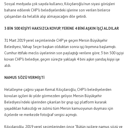
Sosyal medyada çok sayıda kullanıcı, Kılıçdaroğlu’nun siyasi görüşleri
bahane edilerek CHP’li belediyelerdeki işlerine son verilen binlerce
çalışandan da helallik alıp almayacağını dile getirdi.
3 BİN 500 KİŞİYİ HAKSIZCA KOVUP, YERİNE 4 BİNİ AŞKIN İŞÇİ ALDILAR
31 Mart 2019 yerel seçimlerinde CHP’ye geçen Mersin Büyükşehir
Belediyesi, Vahap Seçer başkan olduktan sonra işçi kıyımına başlamıştı.
Cumhur ittifakı meclis üyelerinin son paylaştığı verilere göre; 3 bin 500 işçiyi
kovan CHP’li belediye, geçen süreçte yaklaşık 4 bini aşkın yandaş kişiyi işe
aldı.
NAMUS SÖZÜ VERMİŞTİ
Helalleşme çağrısı yapan Kemal Kılıçdaroğlu, CHP’li belediyelerden
kovulan işçileri iki yıldır görmezden geliyor. Mersin Büyükşehir
Belediyesi’ndeki işlerinden çıkarılan bir grup işçi platform kurarak
yaşadıkları haksızlığı ve zulmü tüm Mersin kamuoyunun duyması için
ilçelerde ve merkezde fotoğraf sergisi açmıştı.
Kılıçdaroğlu, 2019 yerel seçimlerinden önce “Bütün işçilere namus sözü ve