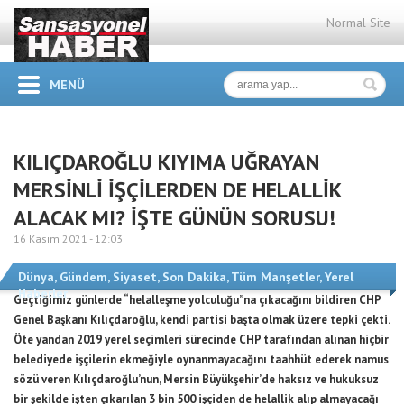
Normal Site
MENÜ
KILIÇDAROĞLU KIYIMA UĞRAYAN
MERSİNLİ İŞÇİLERDEN DE HELALLİK
ALACAK MI? İŞTE GÜNÜN SORUSU!
16 Kasım 2021 -
12:03
Dünya
,
Gündem
,
Siyaset
,
Son Dakika
,
Tüm Manşetler
,
Yerel
Haberler
Geçtiğimiz günlerde “helalleşme yolculuğu”na çıkacağını bildiren CHP
Genel Başkanı Kılıçdaroğlu, kendi partisi başta olmak üzere tepki çekti.
Öte yandan 2019 yerel seçimleri sürecinde CHP tarafından alınan hiçbir
belediyede işçilerin ekmeğiyle oynanmayacağını taahhüt ederek namus
sözü veren Kılıçdaroğlu’nun, Mersin Büyükşehir’de haksız ve hukuksuz
bir şekilde işten çıkarılan 3 bin 500 işçiden de helallik alıp almayacağı