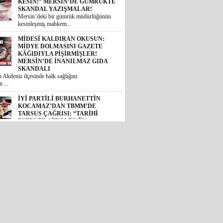
KESİN!” MERSİN’DE GÜMRÜKTE
SKANDAL YAZIŞMALAR!
Mersin’deki bir gümrük müdürlüğünün
kesinleşmiş mahkem...
MİDESİ KALDIRAN OKUSUN:
MİDYE DOLMASINI GAZETE
KÂĞIDIYLA PİŞİRMİŞLER!
MERSİN’DE İNANILMAZ GIDA
SKANDALI
 Akdeniz ilçesinde halk sağlığını
 ...
İYİ PARTİLİ BURHANETTİN
KOCAMAZ’DAN TBMM’DE
TARSUS ÇAĞRISI: “TARİHİ
ESERLER AİT OLDUĞU
TOPRAKLARA DÖNMELİ!”
 Mersin Milletvekili Burhanettin
, TBM...
GÜNÜN ÜNİVERSİTE TEZ
KONUSU! BOZYAZI BELEDİYE
BAŞKANI MUSTAFA
ÇETİNKAYA’NIN 2 YILLIK
KARNESİ AÇIKLANDI: “VAATLER
SIFIR ÇEKTİ”
2024 yerel seçimlerinde MHP’den
eledi...