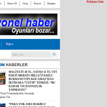
Reklamı Gizle
le
Kayıt Ol
Giriş
Künye
İletişim
Diğer
ON
HABERLER
MALİYETİ 30 TL, SATIŞI 11 TL! İYİ
PARTİ MERSİN MİLLETVEKİLİ
BURHANETTİN KOCAMAZ’DAN
İKTİDARA “ÜZÜM” TEPKİSİ: “BU
KADAR VİCDANSIZLIK
YAPMAYIN!”
i Yerel Yönetimlerden Sorumlu
şkan Yar...
“PARA YOK AMA MAKBUZ