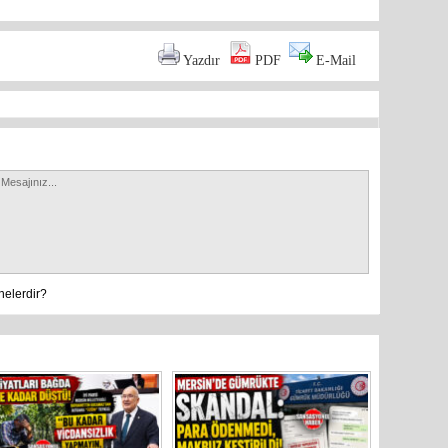
Mersin’in
markette 
Yazdır
PDF
E-Mail
nelerdir?