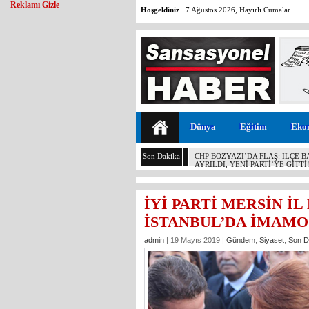
Reklamı Gizle
Hoşgeldiniz
7 Ağustos 2026, Hayırlı Cumalar
Dünya
Eğitim
Eko
Son Dakika
CHP BOZYAZI’DA FLAŞ: İLÇE 
AYRILDI, YENİ PARTİ’YE GİTTİ
İYİ PARTİ MERSİN İ
İSTANBUL’DA İMAMO
admin
| 19 Mayıs 2019 |
Gündem
,
Siyaset
,
Son D