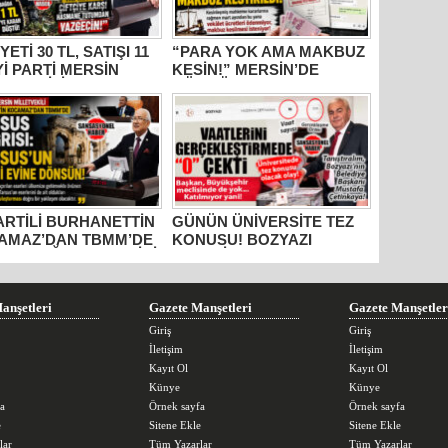
YETİ 30 TL, SATIŞI 11
“PARA YOK AMA MAKBUZ
İYİ PARTİ MERSİN
KESİN!” MERSİN’DE
ETVEKİLİ
GÜMRÜKTE SKANDAL
HANETTİN
YAZIŞMALAR!
AMAZ’DAN İKTİDARA
M” TEPKİSİ: “BU
R VİCDANSIZLIK
AYIN!”
PARTİLİ BURHANETTİN
GÜNÜN ÜNİVERSİTE TEZ
AMAZ’DAN TBMM’DE
KONUSU! BOZYAZI
US ÇAĞRISI: “TARİHİ
BELEDİYE BAŞKANI
RLER AİT OLDUĞU
MUSTAFA ÇETİNKAYA’NIN
RAKLARA DÖNMELİ!”
2 YILLIK KARNESİ
AÇIKLANDI: “VAATLER
anşetleri
Gazete Manşetleri
Gazete Manşetler
SIFIR ÇEKTİ”
Giriş
Giriş
İletişim
İletişim
Kayıt Ol
Kayıt Ol
Künye
Künye
a
Örnek sayfa
Örnek sayfa
e
Sitene Ekle
Sitene Ekle
lar
Tüm Yazarlar
Tüm Yazarlar