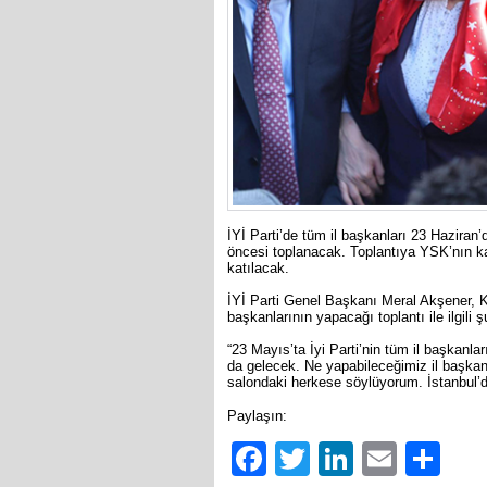
İYİ Parti’de tüm il başkanları 23 Haziran
öncesi toplanacak. Toplantıya YSK’nın k
katılacak.
İYİ Parti Genel Başkanı Meral Akşener, K
başkanlarının yapacağı toplantı ile ilgili şu
“23 Mayıs’ta İyi Parti’nin tüm il başkanl
da gelecek. Ne yapabileceğimiz il başka
salondaki herkese söylüyorum. İstanbul’d
Paylaşın:
Facebook
Twitter
LinkedIn
Email
Sh