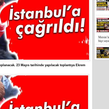
Mersin’in
hiçe sayan
 toplanacak. 23 Mayıs tarihinde yapılacak toplantıya Ekrem
İYİ Parti
Kocamaz
31 Mart 
Bozyazı B