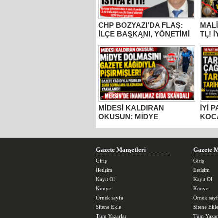
CHP BOZYAZI’DA FLAŞ:
MALİ
İLÇE BAŞKANI, YÖNETİMİ
TL! 
VE MECLİS ÜYELERİ
MİLL
PARTİDEN AYRILDI, YENİ
BUR
PARTİ’YE GİTTİ!
KOC
“ÜZÜ
KADA
YAPM
MİDESİ KALDIRAN
İYİ 
OKUSUN: MİDYE
KOC
DOLMASINI GAZETE
TARS
KÂĞIDIYLA PİŞİRMİŞLER!
ESE
MERSİN’DE İNANILMAZ
TOP
GIDA SKANDALI
Gazete Manşetleri
Gazete M
Giriş
Giriş
İletişim
İletişim
Kayıt Ol
Kayıt Ol
Künye
Künye
Örnek sayfa
Örnek sayf
Sitene Ekle
Sitene Ekl
Tüm Yazarlar
Tüm Yazar