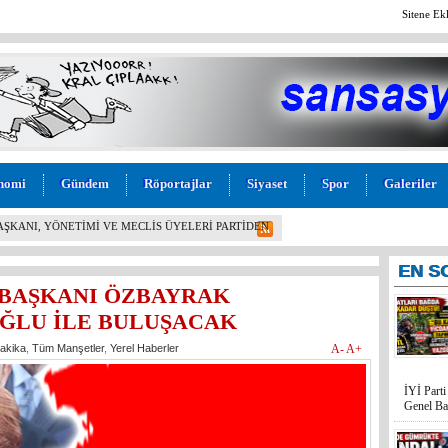
Sitene Ek
nomi
Gündem
Röportajlar
Siyaset
Spor
Galeriler
BAŞKANI, YÖNETİMİ VE MECLİS ÜYELERİ PARTİDEN
!
EN
S
L BAŞKANI ÖZBAYRAK
ĞLU İLE BULUŞACAK
akika
,
Tüm Manşetler
,
Yerel Haberler
A-
A+
İYİ Part
Genel Ba