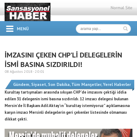
Normal Site
MENÜ
İMZASINI ÇEKEN CHP’Lİ DELEGELERİN
İSMİ BASINA SIZDIRILDI!
08 Ağustos 2018 -
20:01
Gündem
,
Siyaset
,
Son Dakika
,
Tüm Manşetler
,
Yerel Haberler
Kurultay tartışmaları arasında sıkışan CHP’de imzasını çektiği iddia
edilen 31 delegenin ismi basına sızdırıldı. 12 imzacı delegesi bulunan
Mersin’de İl Başkanı Adil Aktay’ın “kurultay istemiyoruz” açıklamasına
karşın imzacı Mersinli delegelerin geri çekenler listesinde olmaması
dikkat çekti.