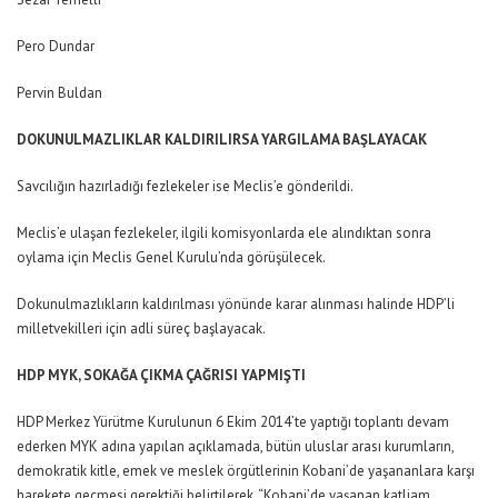
Pero Dundar
Pervin Buldan
DOKUNULMAZLIKLAR KALDIRILIRSA YARGILAMA BAŞLAYACAK
Savcılığın hazırladığı fezlekeler ise Meclis’e gönderildi.
Meclis’e ulaşan fezlekeler, ilgili komisyonlarda ele alındıktan sonra
oylama için Meclis Genel Kurulu’nda görüşülecek.
Dokunulmazlıkların kaldırılması yönünde karar alınması halinde HDP’li
milletvekilleri için adli süreç başlayacak.
HDP MYK, SOKAĞA ÇIKMA ÇAĞRISI YAPMIŞTI
HDP Merkez Yürütme Kurulunun 6 Ekim 2014’te yaptığı toplantı devam
ederken MYK adına yapılan açıklamada, bütün uluslar arası kurumların,
demokratik kitle, emek ve meslek örgütlerinin Kobani’de yaşananlara karşı
harekete geçmesi gerektiği belirtilerek, “Kobani’de yaşanan katliam