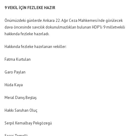
9 VEKİL İÇİN FEZLEKE HAZIR
Önümüzdeki günlerde Ankara 22. Ağır Ceza Mahkemesi’nde görülecek
dava öncesinde savcılık dokunulmazlıkları bulunan HDP’li 9 milletvekili
hakkında fezleke hazırladı.
Hakkında fezleke hazırlanan vekiller:
Fatma Kurtulan
Garo Paylan
Hüda Kaya
Meral Danış Beştaş
Hakkı Saruhan Oluç
Serpil Kemalbay Pekgözegü
Sezai Temelli