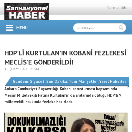
Normal Site
MENÜ
HDP’Lİ KURTULAN’IN KOBANİ FEZLEKESİ
MECLİS’E GÖNDERİLDİ!
19 Şubat 2021 -
21:44
Gündem
,
Siyaset
,
Son Dakika
,
Tüm Manşetler
,
Yerel Haberler
Ankara Cumhuriyet Başsavcılığı, Kobani soruşturması kapsamında
Mersin Milletvekili Fatma Kurtulan’ın da aralarında olduğu HDP’li 9
milletvekili hakkında fezleke hazırladı.