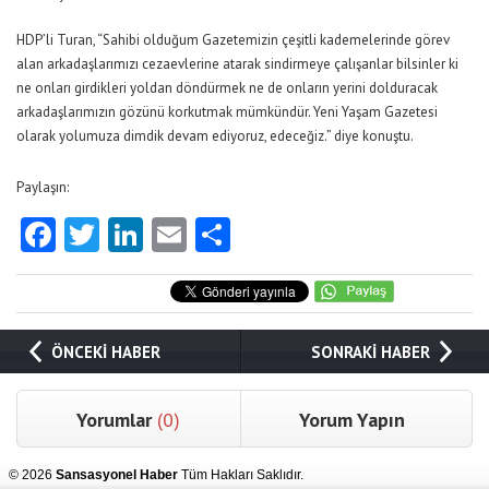
HDP’li Turan, “Sahibi olduğum Gazetemizin çeşitli kademelerinde görev
alan arkadaşlarımızı cezaevlerine atarak sindirmeye çalışanlar bilsinler ki
ne onları girdikleri yoldan döndürmek ne de onların yerini dolduracak
arkadaşlarımızın gözünü korkutmak mümkündür. Yeni Yaşam Gazetesi
olarak yolumuza dimdik devam ediyoruz, edeceğiz.” diye konuştu.
Paylaşın:
Facebook
Twitter
LinkedIn
Email
Share
ÖNCEKİ HABER
SONRAKİ HABER
Yorumlar
(0)
Yorum Yapın
© 2026
Sansasyonel Haber
Tüm Hakları Saklıdır.