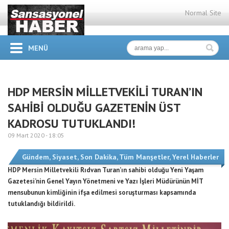
Normal Site
MENÜ
HDP MERSİN MİLLETVEKİLİ TURAN’IN
SAHİBİ OLDUĞU GAZETENİN ÜST
KADROSU TUTUKLANDI!
09 Mart 2020 -
18:05
Gündem
,
Siyaset
,
Son Dakika
,
Tüm Manşetler
,
Yerel Haberler
HDP Mersin Milletvekili Rıdvan Turan’ın sahibi olduğu Yeni Yaşam
Gazetesi’nin Genel Yayın Yönetmeni ve Yazı İşleri Müdürünün MİT
mensubunun kimliğinin ifşa edilmesi soruşturması kapsamında
tutuklandığı bildirildi.