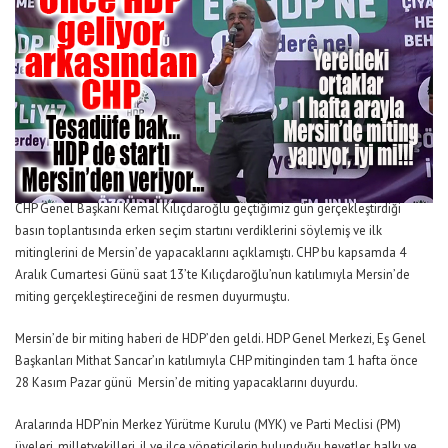
CHP Genel Başkanı Kemal Kılıçdaroğlu geçtiğimiz gün gerçekleştirdiği
basın toplantısında erken seçim startını verdiklerini söylemiş ve ilk
mitinglerini de Mersin’de yapacaklarını açıklamıştı. CHP bu kapsamda 4
Aralık Cumartesi Günü saat 13’te Kılıçdaroğlu’nun katılımıyla Mersin’de
miting gerçekleştireceğini de resmen duyurmuştu.
Mersin’de bir miting haberi de HDP’den geldi. HDP Genel Merkezi, Eş Genel
Başkanları Mithat Sancar’ın katılımıyla CHP mitinginden tam 1 hafta önce
28 Kasım Pazar günü Mersin’de miting yapacaklarını duyurdu.
Aralarında HDP’nin Merkez Yürütme Kurulu (MYK) ve Parti Meclisi (PM)
üyeleri, milletvekilleri, il ve ilçe yöneticilerin bulunduğu heyetler, halkı ve