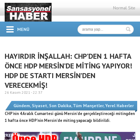
Normal Site
MENÜ
HAYIRDIR İNŞALLAH: CHP’DEN 1 HAFTA
ÖNCE HDP MERSİN’DE MİTİNG YAPIYOR!
HDP DE STARTI MERSİN’DEN
VERECEKMİŞ!
26 Kasım 2021 -
22:37
Gündem
,
Siyaset
,
Son Dakika
,
Tüm Manşetler
,
Yerel Haberler
CHP’nin 4 Aralık Cumartesi günü Mersin’de gerçekleştireceği mitingden
1 hafta önce HDP’nin Mersin’de miting yapacağı bildirildi.