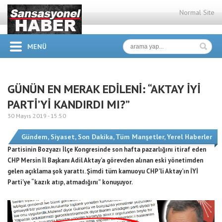
Normal Site
MENÜ
GÜNÜN EN MERAK EDİLENİ: “AKTAY İYİ
PARTİ’Yİ KANDIRDI MI?”
30 Mayıs 2019 -
15:50
Gündem
,
Siyaset
,
Son Dakika
,
Tüm Manşetler
,
Yerel Haberler
Partisinin Bozyazı İlçe Kongresinde son hafta pazarlığını itiraf eden
CHP Mersin İl Başkanı Adil Aktay’a görevden alınan eski yönetimden
gelen açıklama şok yarattı. Şimdi tüm kamuoyu CHP’li Aktay’ın İYİ
Parti’ye “kazık atıp, atmadığını” konuşuyor.