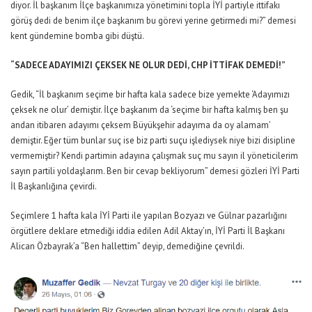
diyor. İl başkanım İlçe başkanımıza yönetimini topla İYİ partiyle ittifakı
görüş dedi de benim ilçe başkanım bu görevi yerine getirmedi mi?” demesi
kent gündemine bomba gibi düştü.
“SADECE ADAYIMIZI ÇEKSEK NE OLUR DEDİ, CHP İTTİFAK DEMEDİ!”
Gedik, “İl başkanım seçime bir hafta kala sadece bize yemekte ‘Adayımızı
çeksek ne olur’ demiştir. İlçe başkanım da ‘seçime bir hafta kalmış ben şu
andan itibaren adayımı çeksem Büyükşehir adayıma da oy alamam’
demiştir. Eğer tüm bunlar suç ise biz parti suçu işlediysek niye bizi disipline
vermemiştir? Kendi partimin adayına çalışmak suç mu sayın il yöneticilerim
sayın partili yoldaşlarım. Ben bir cevap bekliyorum” demesi gözleri İYİ Parti
İl Başkanlığına çevirdi.
Seçimlere 1 hafta kala İYİ Parti ile yapılan Bozyazı ve Gülnar pazarlığını
örgütlere deklare etmediği iddia edilen Adil Aktay’ın, İYİ Parti İl Başkanı
Alican Özbayrak’a “Ben hallettim” deyip, demediğine çevrildi.