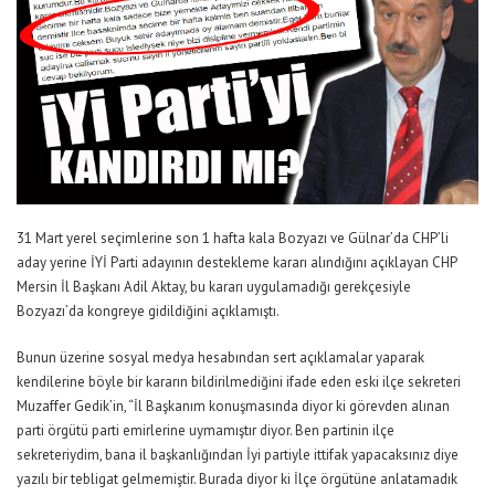
31 Mart yerel seçimlerine son 1 hafta kala Bozyazı ve Gülnar’da CHP’li
aday yerine İYİ Parti adayının destekleme kararı alındığını açıklayan CHP
Mersin İl Başkanı Adil Aktay, bu kararı uygulamadığı gerekçesiyle
Bozyazı’da kongreye gidildiğini açıklamıştı.
Bunun üzerine sosyal medya hesabından sert açıklamalar yaparak
kendilerine böyle bir kararın bildirilmediğini ifade eden eski ilçe sekreteri
Muzaffer Gedik’in, “İl Başkanım konuşmasında diyor ki görevden alınan
parti örgütü parti emirlerine uymamıştır diyor. Ben partinin ilçe
sekreteriydim, bana il başkanlığından İyi partiyle ittifak yapacaksınız diye
yazılı bir tebligat gelmemiştir. Burada diyor ki İlçe örgütüne anlatamadık