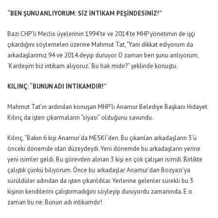
“BEN ŞUNU ANLIYORUM: SİZ İNTİKAM PEŞİNDESİNİZ!”
Bazı CHP’li Meclis üyelerinin 1994’te ve 2014’te MHP yönetimin de işçi
çıkardığını söylemeleri üzerine Mahmut Tat, “Yani dikkat ediyorum da
arkadaşlarımız 94 ve 2014 deyip duruyor. O zaman ben şunu anlıyorum,
‘Kardeşim biz intikam alıyoruz.’ Bu hak mıdır?” şeklinde konuştu.
KILINÇ: “BUNUN ADI İNTİKAMDIR!”
Mahmut Tat’ın ardından konuşan MHP’li Anamur Belediye Başkanı Hidayet
Kılınç da işten çıkarmaların “siyasi” olduğunu savundu.
Kılınç, “Bakın 6 kişi Anamur’da MESKİ’den. Bu çıkarılan arkadaşların 3’ü
önceki dönemde idari düzeydeydi. Yeni dönemde bu arkadaşların yerine
yeni isimler geldi. Bu görevden alınan 3 kişi en çok çalışan isimdi. Birlikte
çalıştık çünkü biliyorum. Önce bu arkadaşlar Anamur’dan Bozyazı’ya
sürüldüler adından da işten çıkarıldılar. Yerlerine gelenler sürekli bu 3
kişinin kendilerini çalıştırmadığını söyleyip duruyordu zamanında. E o
zaman bu ne. Bunun adı intikamdır!