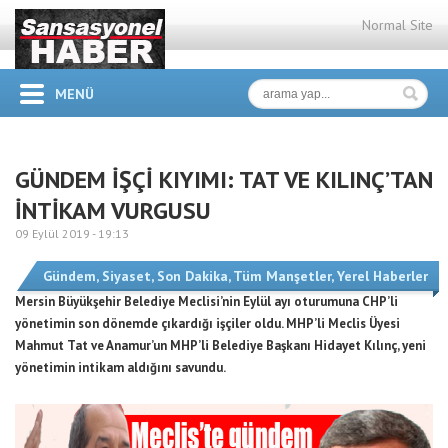
Normal Site
MENÜ
GÜNDEM İŞÇİ KIYIMI: TAT VE KILINÇ’TAN
İNTİKAM VURGUSU
09 Eylül 2019 -
19:13
Gündem
,
Siyaset
,
Son Dakika
,
Tüm Manşetler
,
Yerel Haberler
Mersin Büyükşehir Belediye Meclisi’nin Eylül ayı oturumuna CHP’li
yönetimin son dönemde çıkardığı işçiler oldu. MHP’li Meclis Üyesi
Mahmut Tat ve Anamur’un MHP’li Belediye Başkanı Hidayet Kılınç, yeni
yönetimin intikam aldığını savundu.