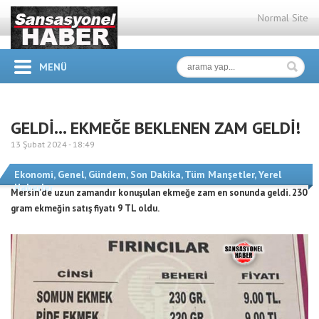
Normal Site
MENÜ
GELDİ… EKMEĞE BEKLENEN ZAM GELDİ!
13 Şubat 2024 -
18:49
Ekonomi
,
Genel
,
Gündem
,
Son Dakika
,
Tüm Manşetler
,
Yerel
Haberler
Mersin’de uzun zamandır konuşulan ekmeğe zam en sonunda geldi. 230
gram ekmeğin satış fiyatı 9 TL oldu.