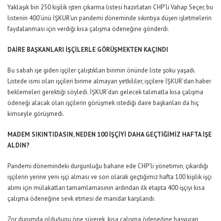
Yaklaşık bin 250 kişilik işten çıkarma listesi hazırlatan CHP’li Vahap Seçer, bu
listenin 400’ünü İŞKUR’un pandemi döneminde sıkıntıya düşen işletmelerin
faydalanması için verdiği kısa çalışma ödeneğine gönderdi.
DAİRE BAŞKANLARI İŞÇİLERLE GÖRÜŞMEKTEN KAÇINDI
Bu sabah işe giden işçiler çalıştıkları birimin önünde liste şoku yaşadı.
Listede ismi olan işçileri birime almayan yetkililer, işçilere İŞKUR’dan haber
beklemeleri gerektiği söyledi. İŞKUR’dan gelecek talimatla kısa çalışma
ödeneği alacak olan işçilerin görüşmek istediği daire başkanları da hiç
kimseyle görüşmedi.
MADEM SIKINTIDASIN, NEDEN 100 İŞÇİYİ DAHA GEÇTİĞİMİZ HAFTA İŞE
ALDIN?
Pandemi dönemindeki durgunluğu bahane ede CHP’li yönetimin, çıkardığı
işçilerin yerine yeni işçi alması ve son olarak geçtiğimiz hafta 100 kişilik işçi
alımı için mülakatları tamamlamasının ardından ilk etapta 400 işçiyi kısa
çalışma ödeneğine sevk etmesi de manidar karşılandı.
Zor durumda olduğunu öne sürerek, kısa çalışma ödeneğine başvuran