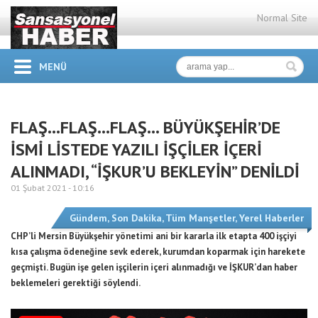
Normal Site
MENÜ
FLAŞ…FLAŞ…FLAŞ… BÜYÜKŞEHİR’DE
İSMİ LİSTEDE YAZILI İŞÇİLER İÇERİ
ALINMADI, “İŞKUR’U BEKLEYİN” DENİLDİ
01 Şubat 2021 -
10:16
Gündem
,
Son Dakika
,
Tüm Manşetler
,
Yerel Haberler
CHP’li Mersin Büyükşehir yönetimi ani bir kararla ilk etapta 400 işçiyi
kısa çalışma ödeneğine sevk ederek, kurumdan koparmak için harekete
geçmişti. Bugün işe gelen işçilerin içeri alınmadığı ve İŞKUR’dan haber
beklemeleri gerektiği söylendi.