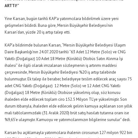
ARTTI!”
Yine Karsan, bugün tarihli KAP’a yatırımcılara bildirilmek üzere yeni
gelişmeleri bildirdi. Buna göre, Mersin Büyükşehir Belediyesi’nin
Karsan’dan, yüzde 20 iş artışı talep etti.
KAP’a bildirimde bulunan Karsan, “Mersin Büyükşehir Belediyesi Ulaşım
Daire Başkanlığı’nın 24.07.2020 tarihli “63 Adet 12 Metre (Solo) ve CNG
Yakıtlı (Doğalgaz) 10 Adet 18 Metre (Körüklü) Otobüs Satın Alınma İşi
ihalesi” ile ilgili olarak imzalanan sözleşmenin iş artırımı maddesi
çerçevesinde, Mersin Büyükşehir Belediyesi %20 iş artışı talebinde
bulunmuştur. Ek talep ile beraber, belediyeye teslim edilecek araç sayısı 75
adet CNG Yakıtlı (Doğalgaz) 12 Metre (Solo) ve 12 Adet CNG Yakıtlı
(Doğalgaz) 18 Metre (Körüklü) Otobüse yükselmiş olup, söz konusu
ihaleden elde edilecek toplam ciro 152.5 Milyon TL’ye yükselmiştir. Son
durum itibarıyla, ihaleden elde edilecek gelirin kamuya açıklanan son yıllık
mali tablolarımızdaki (31 Aralık 2020) brüt satış hasılatı tutarına oranı ise
%9,65’e ulaşmıştır. Kamuoyu ve yatırımcılarımızın bilgilerine sunulur” dedi.
Karsan bu açıklamayla yatırımcılara ihalenin cirosunun 127 milyon 922 bin