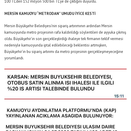
100 TL’den 152 milyon 500 bin TL’ye de çıktığını duyurdu.
MERSİN KAMUOYU “METRODAN” UMUDU İYİCE KESTİ
Mersin Büyükşehir Belediyesi’nin sipariş artırımının ardından Mersin
kamuoyunda metro projesinin rafa kaldırıldığı söylentileri de ayyuka çıkmış
oldu. Büyükşehir’in son gerçekleştirdiği ihaleye tek firmanın teklif vermesi
nedeniyle kamuoyunda iptal edilebileceği beklentisi artmışken,
Büyükşehir’in bu sipariş artırımı da metro projesinin gerçekleşmeyeceğine
yorumlandı.