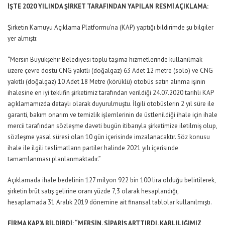
İŞTE 2020 YILINDA ŞİRKET TARAFINDAN YAPILAN RESMİ AÇIKLAMA:
Şirketin Kamuyu Açıklama Platformu’na (KAP) yaptığı bildirimde şu bilgiler
yer almıştı:
“Mersin Büyükşehir Belediyesi toplu taşıma hizmetlerinde kullanılmak
üzere çevre dostu CNG yakıtlı (doğalgaz) 63 Adet 12 metre (solo) ve CNG
yakıtlı (doğalgaz) 10 Adet 18 Metre (körüklü) otobüs satın alınma işinin
ihalesine en iyi teklifin şirketimiz tarafından verildiği 24.07.2020 tarihli KAP
açıklamamızda detaylı olarak duyurulmuştu. İlgili otobüslerin 2 yıl süre ile
garanti, bakım onarım ve temizlik işlemlerinin de üstlenildiği ihale için ihale
mercii tarafından sözleşme daveti bugün itibarıyla şirketimize iletilmiş olup,
sözleşme yasal süresi olan 10 gün içerisinde imzalanacaktır. Söz konusu
ihale ile ilgili teslimatların partiler halinde 2021 yılı içerisinde
tamamlanması planlanmaktadır.”
Açıklamada ihale bedelinin 127 milyon 922 bin 100 lira olduğu belirtilerek,
şirketin brüt satış gelirine oranı yüzde 7,3 olarak hesaplandığı,
hesaplamada 31 Aralık 2019 dönemine ait finansal tablolar kullanılmıştı.
FİRMA KAP’A BİLDİRDİ: “MERSİN, SİPARİŞ ARTTIRDI, KARLILIĞIMIZ