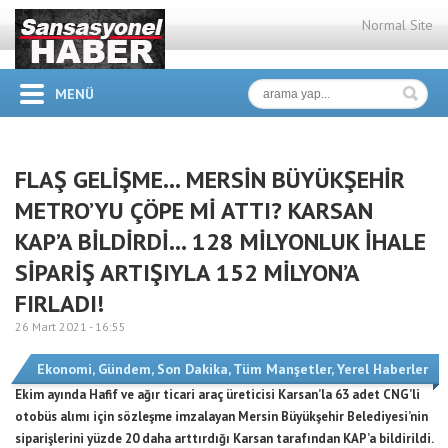
Normal Site
MENÜ
FLAŞ GELİŞME… MERSİN BÜYÜKŞEHİR
METRO’YU ÇÖPE Mİ ATTI? KARSAN
KAP’A BİLDİRDİ… 128 MİLYONLUK İHALE
SİPARİŞ ARTIŞIYLA 152 MİLYON’A
FIRLADI!
26 Mart 2021 -
16:55
Ekonomi
,
Gündem
,
Son Dakika
,
Tüm Manşetler
,
Yerel Haberler
Ekim ayında Hafif ve ağır ticari araç üreticisi Karsan’la 63 adet CNG’li
otobüs alımı için sözleşme imzalayan Mersin Büyükşehir Belediyesi’nin
siparişlerini yüzde 20 daha arttırdığı Karsan tarafından KAP’a bildirildi.