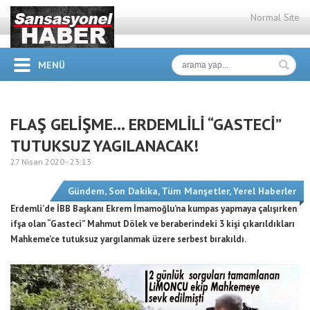
Normal Site
MENÜ
FLAŞ GELİŞME… ERDEMLİLİ “GASTECİ”
TUTUKSUZ YAGILANACAK!
27 Nisan 2020 -
23:13
Gündem
,
Son Dakika
,
Tüm Manşetler
,
Yerel Haberler
Erdemli’de İBB Başkanı Ekrem İmamoğlu’na kumpas yapmaya çalışırken
ifşa olan “Gasteci” Mahmut Dölek ve beraberindeki 3 kişi çıkarıldıkları
Mahkeme’ce tutuksuz yargılanmak üzere serbest bırakıldı.