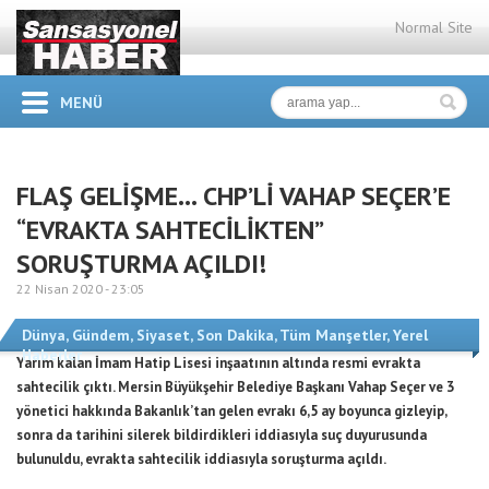
Normal Site
MENÜ
FLAŞ GELİŞME… CHP’Lİ VAHAP SEÇER’E
“EVRAKTA SAHTECİLİKTEN”
SORUŞTURMA AÇILDI!
22 Nisan 2020 -
23:05
Dünya
,
Gündem
,
Siyaset
,
Son Dakika
,
Tüm Manşetler
,
Yerel
Haberler
Yarım kalan İmam Hatip Lisesi inşaatının altında resmi evrakta
sahtecilik çıktı. Mersin Büyükşehir Belediye Başkanı Vahap Seçer ve 3
yönetici hakkında Bakanlık’tan gelen evrakı 6,5 ay boyunca gizleyip,
sonra da tarihini silerek bildirdikleri iddiasıyla suç duyurusunda
bulunuldu, evrakta sahtecilik iddiasıyla soruşturma açıldı.