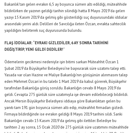
Bakanlık’tan gelen evrakın 6,5 ay boyunca sümen altı edildiği, müteahhide
bildirilirken de yazının geldiği tarihin silindiği hatta 8 Mayıs 2019’da gelen
yazıyı 15 Kasım 2019’da gelmiş gibi gösterildiği suç duyurusundaki iddialar
arasındaki yerini aldı. Delilleri de Savcılığa ileten Özcan, evrakta sahtecilik
yapıldığını belirterek suç duyurusunda bulundu.
FLAŞ İDDİALAR: “EVRAKI GİZLEDİLER, 6 AY SONRA TARİHİNİ
DEĞİŞTİRİP, YENİ GELDİ DEDİLER!
“
Ödemelerin gecikmesi nedeniyle işin bitimi sarkan Müteahhit Özcan 1
Şubat 2019’da Büyükşehir Belediyesi’ne başvurarak süre uzatımı talep etti.
Yasada var olan Hazine ve Maliye Bakanlığı’nın görüşünün alınmasını talep
eden Mehmet Özcan’ın bu talebi 1 Mart 2019’da kabul görerek, Büyükşehir
tarafından Bakanlığa görüş soruldu. Bakanlığın cevabı 8 Mayıs 2019’da
geldi. Cevapta 275 günlük süre uzatımıyla işe devam edilebileceği bildirildi.
Ancak Mersin Büyükşehir Belediyesi iddiaya göre Bakanlıktan gelen bu
yanıtı tam 191 gün boyunca sümen altı edip, müteahhit firmadan gizledi.
Firmaya bildirdiğinde ise evrakın geldiği 8 Mayıs 2019 tarihini sildi. Sanki
Bakanlığın cevabı 15 Kasım 2019’da gelmiş gibi ilettiler. Belediye bu
tarihten 2 ay sonra, 15 Ocak 2020’de 275 günlük süre uzatımını müteahhide