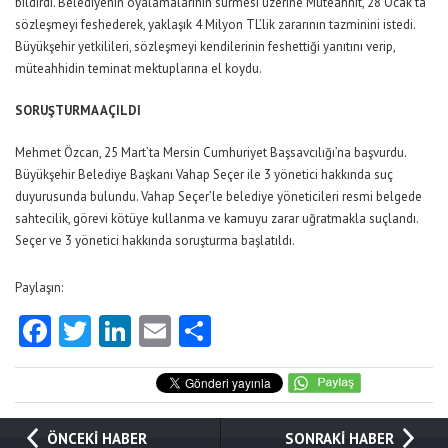
bildirdi. Belediyenin oyalamalarının sürmesi üzerine Müteahhit, 28 Ocak’ta
sözleşmeyi feshederek, yaklaşık 4 Milyon TL’lik zararının tazminini istedi.
Büyükşehir yetkilileri, sözleşmeyi kendilerinin feshettiği yanıtını verip,
müteahhidin teminat mektuplarına el koydu.
SORUŞTURMA AÇILDI
Mehmet Özcan, 25 Mart’ta Mersin Cumhuriyet Başsavcılığı’na başvurdu.
Büyükşehir Belediye Başkanı Vahap Seçer ile 3 yönetici hakkında suç
duyurusunda bulundu. Vahap Seçer’le belediye yöneticileri resmi belgede
sahtecilik, görevi kötüye kullanma ve kamuyu zarar uğratmakla suçlandı.
Seçer ve 3 yönetici hakkında soruşturma başlatıldı.
Paylaşın:
Facebook
Twitter
LinkedIn
Email
Share
ÖNCEKİ HABER
SONRAKİ HABER