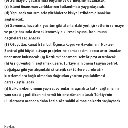
(b) Sermaye piyasalarında büyüme ve derinleşme hızlanacak.
(c) İslami finansman varlıklarının kullanılması yaygınlaşacak.
(d) Yapılacak yatırımlarla yüzbinlerce kişiye istihdam olanakları
sağlanacak.
(e) Savunma, havacılık, yazılım gibi alanlardaki yerli şirketlerin sermaye
ve proje bazında desteklenmesiyle küresel oyuncu konumuna
geçmeleri sağlanacak.
(f) Otoyollar, Kanal İstanbul, Üçüncü Köprü ve Havalimanı, Nükleer
Santral gibi büyük altyapı projelerine kamu kesimi borcu artırılmadan
finansman bulunacak. (g) Katılım finansmanı sektör payı artırılacak.
(h) Arz güvenliğini sağlamak üzere, Türkiye için önem taşıyan petrol,
doğalgaz gibi yurtdışındaki stratejik sektörlere bürokratik
kısıtlamalara bağlı olmadan doğrudan yatırım yapılabilmesi
gerçekleştirilecek.
(i) Bu Fon, ekonominin yapısal sorunlarını aşmakta katkı sağlamanın
yanı sıra dış politikanın önemli bir enstrümanı olarak Türkiye’nin
uluslararası arenada daha fazla söz sahibi olmasına katkı sağlayacak.
Paylaşın: