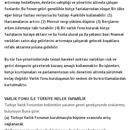
artırmayı hedefleyen, devletin sahipliği ve yönetimi altında çalışan
fonlardır. Bu fonun geliri genellikle bütçe fazlalarından oluşur. Bir ülke
eğer bütçe fazlası veriyorsa bu fazlayı 4 şekilde kullanabilir: (1)
Harcamalarını artırır. (2) Mevcut vergi yükünü düşürür. (3) Borçlarını
erken ödemeye tabi tutabilir. (4) Bir varlık fonu kurarak bütçe
fazlalarını buraya aktarır ve bu fonla ulusal ya da yabancı bazı finansal
varlıkları satın alıp gelirlerini artırmaya çalışarak gelecek kuşaklara
refahı aktarma yoluna gidebilir.
Bu tür fon yönetimlerinde temel hareket noktası varlıkları risk ve
getiri dengesini gözeterek kazanç amaçlı kullanmaktır. Bu işlemleri,
bütçe kısıtlamaları ve parlamentonun sıkı denetimi altında yürütmek
kolay değildir. Varlık fonu kuruluşunun bir nedeni de bu kısıtlamalardan
kurtulmaktır.
VARLIK FONU İLE TÜRKİYE NELER YAPABİLİR
Türkiye Varlık Fonundan beklentiler yasanın genel gerekçesinde sıralanmış
bulunuyor. Buna göre;
(a) Türkiye Varlık Fonunun kurulmasıyla büyüme oranında artış
sağlanacak.