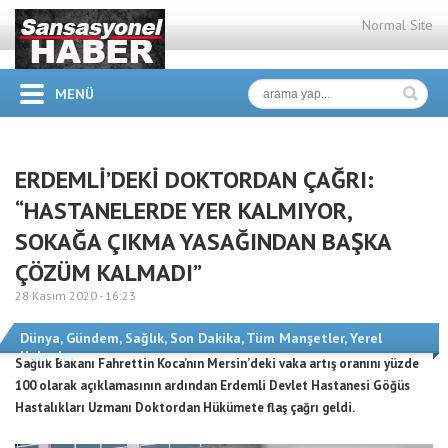
Normal Site
MENÜ
ERDEMLİ’DEKİ DOKTORDAN ÇAĞRI:
“HASTANELERDE YER KALMIYOR,
SOKAĞA ÇIKMA YASAĞINDAN BAŞKA
ÇÖZÜM KALMADI”
28 Kasım 2020 -
16:23
Dünya
,
Gündem
,
Sağlık
,
Son Dakika
,
Tüm Manşetler
,
Yerel
Haberler
Sağlık Bakanı Fahrettin Koca’nın Mersin’deki vaka artış oranını yüzde
100 olarak açıklamasının ardından Erdemli Devlet Hastanesi Göğüs
Hastalıkları Uzmanı Doktordan Hükümete flaş çağrı geldi.