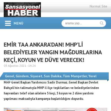
Normal Site
MENÜ
EMİR TAA ANKARA’DAN! MHP’Lİ
BELEDİYELER YANGIN MAĞDURLARINA
KEÇİ, KOYUN VE DÜVE VERECEK!
03 Ağustos 2021 -
14:26
Genel
,
Gündem
,
Siyaset
,
Son Dakika
,
Tüm Manşetler
,
Yerel
Haberler
MHP Genel Başkan Yardımcısı Sadir Durmaz, Genel Başkan Devlet
Bahçeli’nin talimatıyla MHP il ilçe teşkilatları ve belediyelerinden
hayvanları telef olan ailelere 5 keçi, 5 koyun ve 2 düve yardımı
yapılması maksadıyla kampanya başlatıldığını duyurdu.