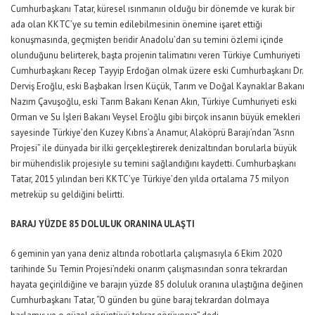
Cumhurbaşkanı Tatar, küresel ısınmanın olduğu bir dönemde ve kurak bir
ada olan KKTC’ye su temin edilebilmesinin önemine işaret ettiği
konuşmasında, geçmişten beridir Anadolu’dan su temini özlemi içinde
olunduğunu belirterek, başta projenin talimatını veren Türkiye Cumhuriyeti
Cumhurbaşkanı Recep Tayyip Erdoğan olmak üzere eski Cumhurbaşkanı Dr.
Derviş Eroğlu, eski Başbakan İrsen Küçük, Tarım ve Doğal Kaynaklar Bakanı
Nazım Çavuşoğlu, eski Tarım Bakanı Kenan Akın, Türkiye Cumhuriyeti eski
Orman ve Su İşleri Bakanı Veysel Eroğlu gibi birçok insanın büyük emekleri
sayesinde Türkiye’den Kuzey Kıbrıs’a Anamur, Alaköprü Barajı’ndan “Asrın
Projesi” ile dünyada bir ilki gerçekleştirerek denizaltından borularla büyük
bir mühendislik projesiyle su temini sağlandığını kaydetti. Cumhurbaşkanı
Tatar, 2015 yılından beri KKTC’ye Türkiye’den yılda ortalama 75 milyon
metreküp su geldiğini belirtti.
BARAJ YÜZDE 85 DOLULUK ORANINA ULAŞTI
6 geminin yan yana deniz altında robotlarla çalışmasıyla 6 Ekim 2020
tarihinde Su Temin Projesi’ndeki onarım çalışmasından sonra tekrardan
hayata geçirildiğine ve barajın yüzde 85 doluluk oranına ulaştığına değinen
Cumhurbaşkanı Tatar, “O günden bu güne baraj tekrardan dolmaya