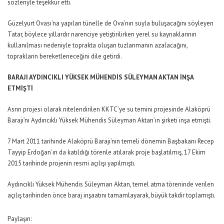
sözleriyle teşekkür etti.
Güzelyurt Ovası’na yapılan tünelle de Ova’nın suyla buluşacağını söyleyen
Tatar, böylece yıllardır narenciye yetiştirilirken yerel su kaynaklarının
kullanılması nedeniyle toprakta oluşan tuzlanmanın azalacağını,
toprakların bereketleneceğini dile getirdi.
BARAJI AYDINCIKLI YÜKSEK MÜHENDİS SÜLEYMAN AKTAN İNŞA
ETMİŞTİ
Asrın projesi olarak nitelendirilen KKTC’ye su temini projesinde Alaköprü
Barajı’nı Aydıncıklı Yüksek Mühendis Süleyman Aktan’ın şirketi inşa etmişti.
7 Mart 2011 tarihinde Alaköprü Barajı’nın temeli dönemin Başbakanı Recep
Tayyip Erdoğan’ın da katıldığı törenle atılarak proje başlatılmış, 17 Ekim
2015 tarihinde projenin resmi açılışı yapılmıştı.
Aydıncıklı Yüksek Mühendis Süleyman Aktan, temel atma töreninde verilen
açılış tarihinden önce baraj inşaatını tamamlayarak, büyük takdir toplamıştı.
Paylaşın: