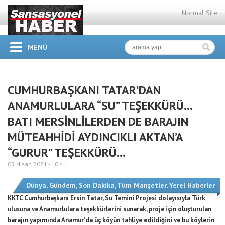
Normal Site
MENÜ
CUMHURBAŞKANI TATAR’DAN
ANAMURLULARA “SU” TEŞEKKÜRÜ…
BATI MERSİNLİLERDEN DE BARAJIN
MÜTEAHHİDİ AYDINCIKLI AKTAN’A
“GURUR” TEŞEKKÜRÜ…
05 Nisan 2021 -
10:41
Dünya
,
Gündem
,
Son Dakika
,
Tüm Manşetler
,
Yerel Haberler
KKTC Cumhurbaşkanı Ersin Tatar, Su Temini Projesi dolayısıyla Türk
ulusuna ve Anamurlulara teşekkürlerini sunarak, proje için oluşturulan
barajın yapımında Anamur’da üç köyün tahliye edildiğini ve bu köylerin