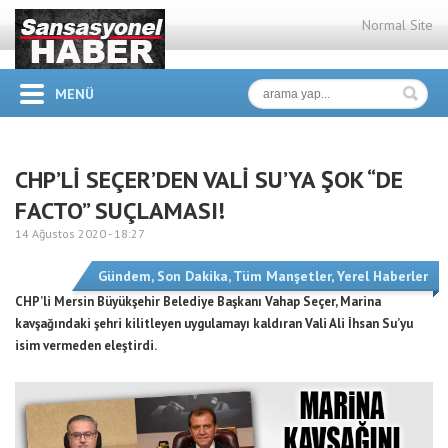
Normal Site
MENÜ
CHP’Lİ SEÇER’DEN VALİ SU’YA ŞOK “DE
FACTO” SUÇLAMASI!
14 Ağustos 2020 -
18:27
Gündem
,
Son Dakika
,
Tüm Manşetler
,
Yerel Haberler
CHP’li Mersin Büyükşehir Belediye Başkanı Vahap Seçer, Marina
kavşağındaki şehri kilitleyen uygulamayı kaldıran Vali Ali İhsan Su’yu
isim vermeden eleştirdi.