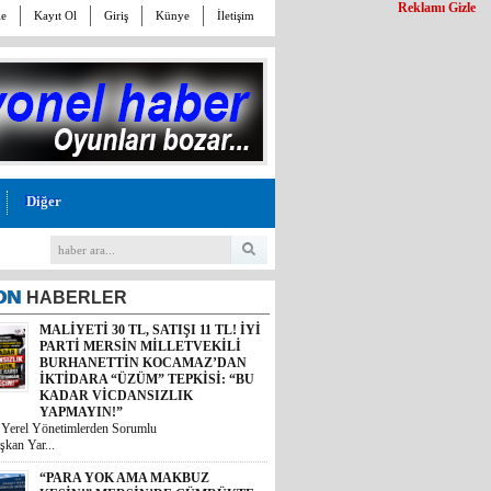
Reklamı Gizle
le
Kayıt Ol
Giriş
Künye
İletişim
Diğer
ON
HABERLER
MALİYETİ 30 TL, SATIŞI 11 TL! İYİ
PARTİ MERSİN MİLLETVEKİLİ
BURHANETTİN KOCAMAZ’DAN
İKTİDARA “ÜZÜM” TEPKİSİ: “BU
KADAR VİCDANSIZLIK
YAPMAYIN!”
i Yerel Yönetimlerden Sorumlu
şkan Yar...
“PARA YOK AMA MAKBUZ