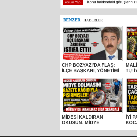
Konu hakkındaki görüşleriniz 
BENZER
HABERLER
CHP BOZYAZI’DA FLAŞ:
MALİ
İLÇE BAŞKANI, YÖNETİMİ
TL! 
VE MECLİS ÜYELERİ
MİLL
PARTİDEN AYRILDI, YENİ
BUR
PARTİ’YE GİTTİ!
KOC
“ÜZÜ
KADA
YAPM
MİDESİ KALDIRAN
İYİ 
OKUSUN: MİDYE
KOC
DOLMASINI GAZETE
TARS
KÂĞIDIYLA PİŞİRMİŞLER!
ESE
MERSİN’DE İNANILMAZ
TOP