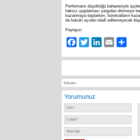
Performans düşüklüğü bahanesiyle işçileri
haksız uygulaması yargıdan dönmeye başla
kazanmaya başlarken, bürokratların kaza
da hukuki açıdan telafi edilemeyecek büy
Paylaşın:
Facebook
Twitter
LinkedIn
Email
Sh
Etiketler:
Yorumunuz