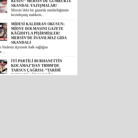
KESİN!” MERSİN’DE GÜMRÜKTE
SKANDAL YAZIŞMALAR!
Mersin’deki bir gümrük müdürlüğünün
kesinleşmiş mahkem...
MİDESİ KALDIRAN OKUSUN:
MİDYE DOLMASINI GAZETE
KÂĞIDIYLA PİŞİRMİŞLER!
MERSİN’DE İNANILMAZ GIDA
SKANDALI
 Akdeniz ilçesinde halk sağlığını
 ...
İYİ PARTİLİ BURHANETTİN
KOCAMAZ’DAN TBMM’DE
TARSUS ÇAĞRISI: “TARİHİ
ESERLER AİT OLDUĞU
TOPRAKLARA DÖNMELİ!”
 Mersin Milletvekili Burhanettin
, TBM...
GÜNÜN ÜNİVERSİTE TEZ
KONUSU! BOZYAZI BELEDİYE
BAŞKANI MUSTAFA
ÇETİNKAYA’NIN 2 YILLIK
KARNESİ AÇIKLANDI: “VAATLER
SIFIR ÇEKTİ”
2024 yerel seçimlerinde MHP’den
eledi...