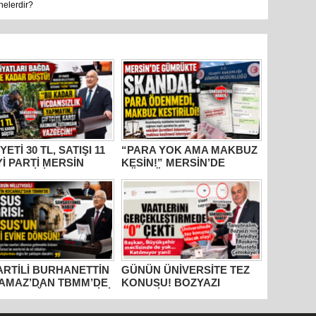
nelerdir?
YETİ 30 TL, SATIŞI 11
“PARA YOK AMA MAKBUZ
İYİ PARTİ MERSİN
KESİN!” MERSİN’DE
ETVEKİLİ
GÜMRÜKTE SKANDAL
HANETTİN
YAZIŞMALAR!
AMAZ’DAN İKTİDARA
M” TEPKİSİ: “BU
R VİCDANSIZLIK
AYIN!”
PARTİLİ BURHANETTİN
GÜNÜN ÜNİVERSİTE TEZ
AMAZ’DAN TBMM’DE
KONUSU! BOZYAZI
US ÇAĞRISI: “TARİHİ
BELEDİYE BAŞKANI
RLER AİT OLDUĞU
MUSTAFA ÇETİNKAYA’NIN
RAKLARA DÖNMELİ!”
2 YILLIK KARNESİ