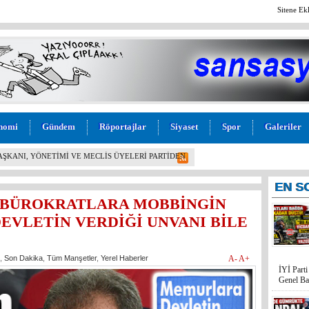
Sitene Ek
nomi
Gündem
Röportajlar
Siyaset
Spor
Galeriler
L! İYİ PARTİ MERSİN MİLLETVEKİLİ BURHANETTİN
M” TEPKİSİ: “BU KADAR VİCDANSIZLIK
EN
S
R BÜROKRATLARA MOBBİNGİN
DEVLETİN VERDİĞİ UNVANI BİLE
,
Son Dakika
,
Tüm Manşetler
,
Yerel Haberler
A-
A+
İYİ Part
Genel Ba