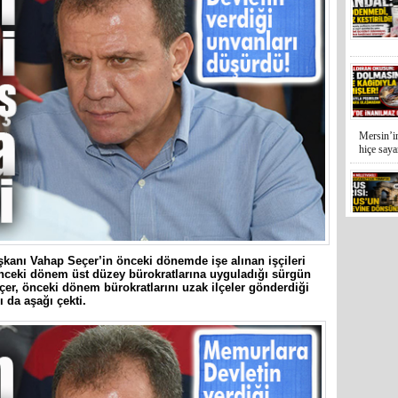
Mersin’in
hiçe sayan
İYİ Parti
Kocamaz
kanı Vahap Seçer’in önceki dönemde işe alınan işçileri
önceki dönem üst düzey bürokratlarına uyguladığı sürgün
er, önceki dönem bürokratlarını uzak ilçeler gönderdiği
 da aşağı çekti.
31 Mart 
Bozyazı B