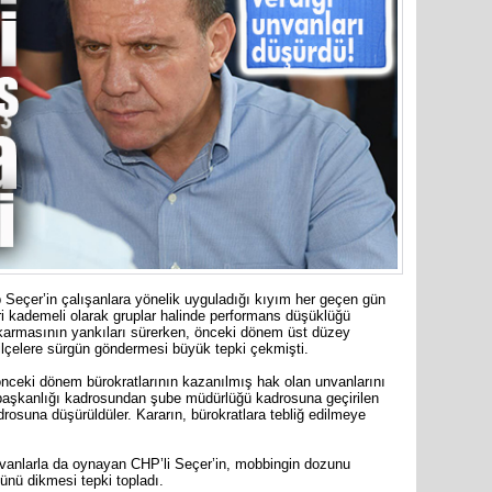
Cumhuriy
merkezin
Seçer’in çalışanlara yönelik uyguladığı kıyım her geçen gün
ri kademeli olarak gruplar halinde performans düşüklüğü
ıkarmasının yankıları sürerken, önceki dönem üst düzey
 ilçelere sürgün göndermesi büyük tepki çekmişti.
nceki dönem bürokratlarının kazanılmış hak olan unvanlarını
 başkanlığı kadrosundan şube müdürlüğü kadrosuna geçirilen
rosuna düşürüldüler. Kararın, bürokratlara tebliğ edilmeye
nvanlarla da oynayan CHP’li Seçer’in, mobbingin dozunu
zünü dikmesi tepki topladı.