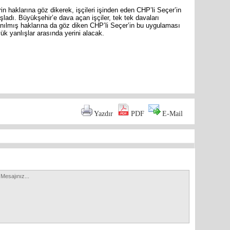
Mersin’in
n haklarına göz dikerek, işçileri işinden eden CHP’li Seçer’in
markette 
dı. Büyükşehir’e dava açan işçiler, tek tek davaları
nılmış haklarına da göz diken CHP’li Seçer’in bu uygulaması
ük yanlışlar arasında yerini alacak.
are
Yazdır
PDF
E-Mail