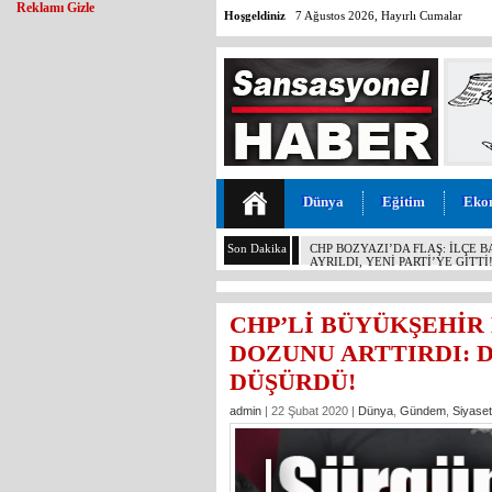
Reklamı Gizle
Hoşgeldiniz
7 Ağustos 2026, Hayırlı Cumalar
Dünya
Eğitim
Eko
Son Dakika
MALİYETİ 30 TL, SATIŞI 11 T
KOCAMAZ’DAN İKTİDARA “ÜZÜ
YAPMAYIN!”
CHP’Lİ BÜYÜKŞEHİ
DOZUNU ARTTIRDI: 
DÜŞÜRDÜ!
admin
| 22 Şubat 2020 |
Dünya
,
Gündem
,
Siyaset