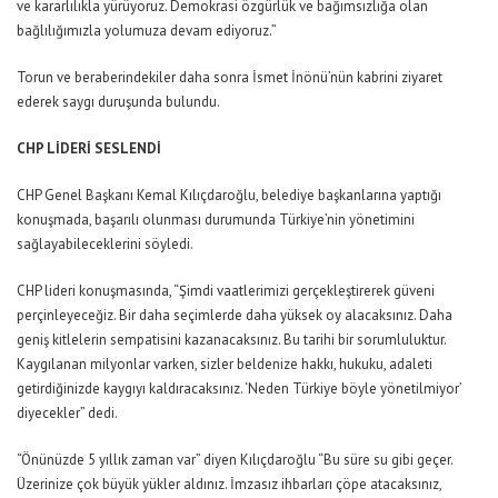
ve kararlılıkla yürüyoruz. Demokrasi özgürlük ve bağımsızlığa olan
bağlılığımızla yolumuza devam ediyoruz.”
Torun ve beraberindekiler daha sonra İsmet İnönü’nün kabrini ziyaret
ederek saygı duruşunda bulundu.
CHP LİDERİ SESLENDİ
CHP Genel Başkanı Kemal Kılıçdaroğlu, belediye başkanlarına yaptığı
konuşmada, başarılı olunması durumunda Türkiye’nin yönetimini
sağlayabileceklerini söyledi.
CHP lideri konuşmasında, “Şimdi vaatlerimizi gerçekleştirerek güveni
perçinleyeceğiz. Bir daha seçimlerde daha yüksek oy alacaksınız. Daha
geniş kitlelerin sempatisini kazanacaksınız. Bu tarihi bir sorumluluktur.
Kaygılanan milyonlar varken, sizler beldenize hakkı, hukuku, adaleti
getirdiğinizde kaygıyı kaldıracaksınız. ‘Neden Türkiye böyle yönetilmiyor’
diyecekler” dedi.
“Önünüzde 5 yıllık zaman var” diyen Kılıçdaroğlu “Bu süre su gibi geçer.
Üzerinize çok büyük yükler aldınız. İmzasız ihbarları çöpe atacaksınız,