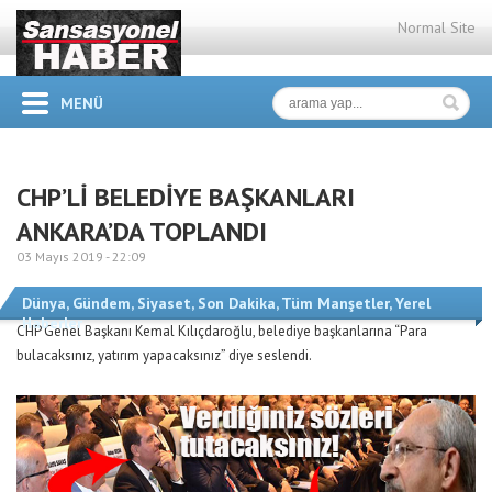
Normal Site
MENÜ
CHP’Lİ BELEDİYE BAŞKANLARI
ANKARA’DA TOPLANDI
03 Mayıs 2019 -
22:09
Dünya
,
Gündem
,
Siyaset
,
Son Dakika
,
Tüm Manşetler
,
Yerel
Haberler
CHP Genel Başkanı Kemal Kılıçdaroğlu, belediye başkanlarına “Para
bulacaksınız, yatırım yapacaksınız” diye seslendi.