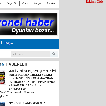
Reklamı Gizle
le
Kayıt Ol
Giriş
Künye
İletişim
Diğer
ON
HABERLER
MALİYETİ 30 TL, SATIŞI 11 TL! İYİ
PARTİ MERSİN MİLLETVEKİLİ
BURHANETTİN KOCAMAZ’DAN
İKTİDARA “ÜZÜM” TEPKİSİ: “BU
KADAR VİCDANSIZLIK
YAPMAYIN!”
i Yerel Yönetimlerden Sorumlu
şkan Yar...
“PARA YOK AMA MAKBUZ