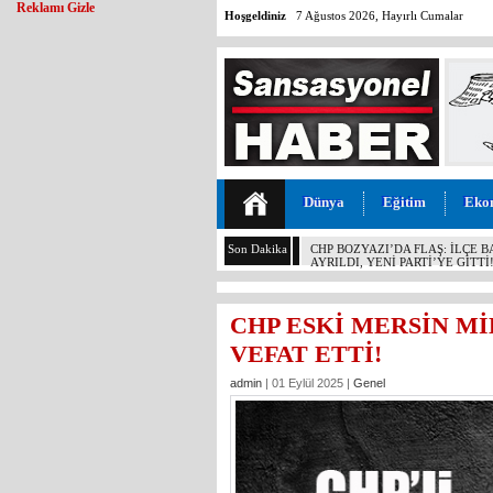
Reklamı Gizle
Hoşgeldiniz
7 Ağustos 2026, Hayırlı Cumalar
Dünya
Eğitim
Eko
Son Dakika
MALİYETİ 30 TL, SATIŞI 11 T
KOCAMAZ’DAN İKTİDARA “ÜZÜ
YAPMAYIN!”
CHP ESKİ MERSİN Mİ
VEFAT ETTİ!
admin
| 01 Eylül 2025 |
Genel