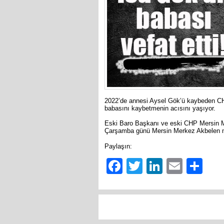
2022’de annesi Aysel Gök’ü kaybeden CH
babasını kaybetmenin acısını yaşıyor.
Eski Baro Başkanı ve eski CHP Mersin Mi
Çarşamba günü Mersin Merkez Akbelen me
Paylaşın:
Facebook
Twitter
LinkedIn
Email
Sh