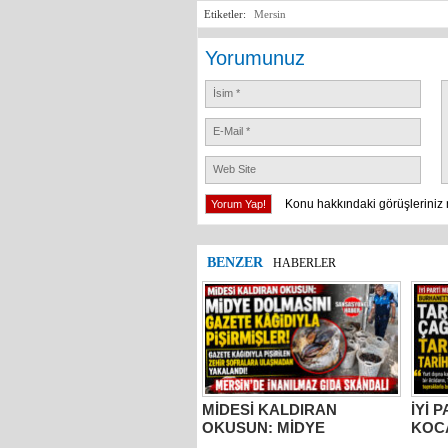
Etiketler:
Mersin
Yorumunuz
Konu hakkındaki görüşleriniz 
BENZER
HABERLER
MİDESİ KALDIRAN
İYİ 
OKUSUN: MİDYE
KOC
DOLMASINI GAZETE
TARS