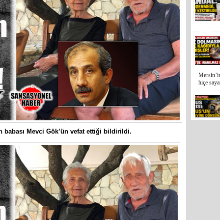
Mersin’in
hiçe sayan
 babası Mevci Gök’ün vefat ettiği bildirildi.
İYİ Parti
Kocamaz
31 Mart 
Bozyazı B