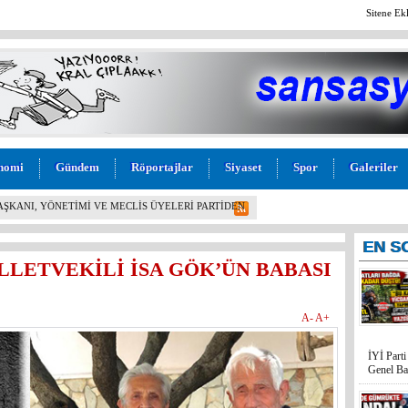
Sitene Ek
nomi
Gündem
Röportajlar
Siyaset
Spor
Galeriler
L! İYİ PARTİ MERSİN MİLLETVEKİLİ BURHANETTİN
M” TEPKİSİ: “BU KADAR VİCDANSIZLIK
EN
S
LLETVEKİLİ İSA GÖK’ÜN BABASI
A-
A+
İYİ Part
Genel Ba