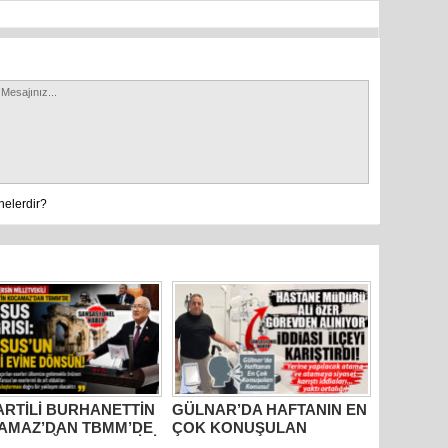
Mersin’in
markette 
nelerdir?
PARTİLİ BURHANETTİN
GÜLNAR’DA HAFTANIN EN
AMAZ’DAN TBMM’DE
ÇOK KONUŞULAN
US ÇAĞRISI: “TARİHİ
KONUSU: HASTANE