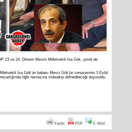
Cumhuriy
merkezin
P 23 ve 24. Dönem Mersin Milletvekili İsa Gök, şimdi de
lletvekili İsa Gök’ün babası Mevci Gök’ün cenazesinin 3 Eylül
zarlığında öğle namazına müteakip defnedileceği duyuruldu.
are
Yazdır
PDF
E-Mail