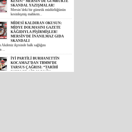
KESİN!” MERSİN’DE GÜMRÜKTE
SKANDAL YAZIŞMALAR!
Mersin’deki bir gümrük müdürlüğünün
kesinleşmiş mahkem...
MİDESİ KALDIRAN OKUSUN:
MİDYE DOLMASINI GAZETE
KÂĞIDIYLA PİŞİRMİŞLER!
MERSİN’DE İNANILMAZ GIDA
SKANDALI
 Akdeniz ilçesinde halk sağlığını
 ...
İYİ PARTİLİ BURHANETTİN
KOCAMAZ’DAN TBMM’DE
TARSUS ÇAĞRISI: “TARİHİ
ESERLER AİT OLDUĞU
TOPRAKLARA DÖNMELİ!”
 Mersin Milletvekili Burhanettin
, TBM...
GÜNÜN ÜNİVERSİTE TEZ
KONUSU! BOZYAZI BELEDİYE
BAŞKANI MUSTAFA
ÇETİNKAYA’NIN 2 YILLIK
KARNESİ AÇIKLANDI: “VAATLER
SIFIR ÇEKTİ”
2024 yerel seçimlerinde MHP’den
eledi...