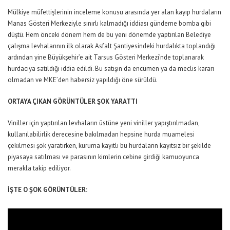
Mülkiye müfettişlerinin inceleme konusu arasında yer alan kayıp hurdaların
Manas Gösteri Merkeziyle sınırlı kalmadığı iddiası gündeme bomba gibi
düştü. Hem önceki dönem hem de bu yeni dönemde yaptırılan Belediye
çalışma levhalarının ilk olarak Asfalt Şantiyesindeki hurdalıkta toplandığı
ardından yine Büyükşehir’e ait Tarsus Gösteri Merkezi’nde toplanarak
hurdacıya satıldığı iddia edildi. Bu satışın da encümen ya da meclis kararı
olmadan ve MKE’den habersiz yapıldığı öne sürüldü.
ORTAYA ÇIKAN GÖRÜNTÜLER ŞOK YARATTI
Viniller için yaptırılan levhaların üstüne yeni viniller yapıştırılmadan,
kullanılabilirlik derecesine bakılmadan hepsine hurda muamelesi
çekilmesi şok yaratırken, kuruma kayıtlı bu hurdaların kayıtsız bir şekilde
piyasaya satılması ve parasının kimlerin cebine girdiği kamuoyunca
merakla takip ediliyor.
İŞTE O ŞOK GÖRÜNTÜLER: