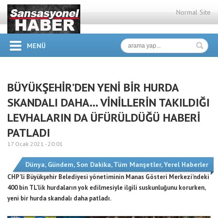
Normal Site
MENÜ
BÜYÜKŞEHİR’DEN YENİ BİR HURDA
SKANDALI DAHA… VİNİLLERİN TAKILDIĞI
LEVHALARIN DA ÜFÜRÜLDÜĞÜ HABERİ
PATLADI
17 Ocak 2021 -
20:01
Dünya
,
Gündem
,
Son Dakika
,
Tüm Manşetler
,
Yerel Haberler
CHP’li Büyükşehir Belediyesi yönetiminin Manas Gösteri Merkezi’ndeki
400 bin TL’lik hurdaların yok edilmesiyle ilgili suskunluğunu korurken,
yeni bir hurda skandalı daha patladı.