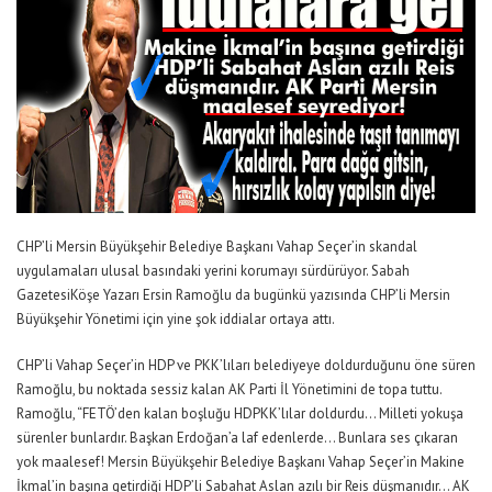
CHP’li Mersin Büyükşehir Belediye Başkanı Vahap Seçer’in skandal
uygulamaları ulusal basındaki yerini korumayı sürdürüyor. Sabah
GazetesiKöşe Yazarı Ersin Ramoğlu da bugünkü yazısında CHP’li Mersin
Büyükşehir Yönetimi için yine şok iddialar ortaya attı.
CHP’li Vahap Seçer’in HDP ve PKK’lıları belediyeye doldurduğunu öne süren
Ramoğlu, bu noktada sessiz kalan AK Parti İl Yönetimini de topa tuttu.
Ramoğlu, “FETÖ’den kalan boşluğu HDPKK’lılar doldurdu… Milleti yokuşa
sürenler bunlardır. Başkan Erdoğan’a laf edenlerde… Bunlara ses çıkaran
yok maalesef! Mersin Büyükşehir Belediye Başkanı Vahap Seçer’in Makine
İkmal’in başına getirdiği HDP’li Sabahat Aslan azılı bir Reis düşmanıdır… AK