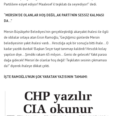
Partililere eziyet ediyor! Maalesef il teşkilatı da seyrediyor!” dedi.
“MERSİN’DE OLANLAR HOŞ DEĞİL, AK PARTİ’NİN SESSİZ KALMASI
DA…”
Mersin Büyükşehir Belediyesi’nin gerçekleştirdiği akaryakıt ihalesi ile ilgili
de iddialar ortaya atan Ersin Ramoğlu, “Geçtiğimiz günlerde Mersin
belediyesinin yakıt ihalesi vardı… Hırsızlığa açık bir sonuçla bitti ihale… O
kadar yazdık durduk! Başkan Seçer taşıt tanımayı kaldırdı! Hırsızlık kolay
yapılsın diye… Şimdiki rakam 65 milyon… Gerisi de gelecek! Yakıt parası
dağa gidecek! Mersin’de olanlar hoş değil! Teşkilatın sesinin çıkmaması
da!” diyerek ihaleye dikkat çekti.
İŞTE RAMOĞLU’NUN ŞOK YARATAN YAZISININ TAMAMI: