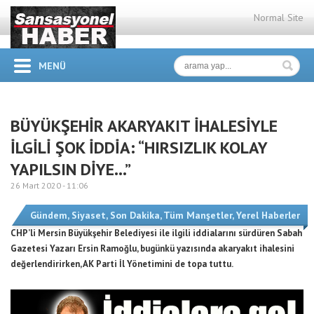
Normal Site
MENÜ
BÜYÜKŞEHİR AKARYAKIT İHALESİYLE
İLGİLİ ŞOK İDDİA: “HIRSIZLIK KOLAY
YAPILSIN DİYE…”
26 Mart 2020 -
11:06
Gündem
,
Siyaset
,
Son Dakika
,
Tüm Manşetler
,
Yerel Haberler
CHP’li Mersin Büyükşehir Belediyesi ile ilgili iddialarını sürdüren Sabah
Gazetesi Yazarı Ersin Ramoğlu, bugünkü yazısında akaryakıt ihalesini
değerlendirirken, AK Parti İl Yönetimini de topa tuttu.