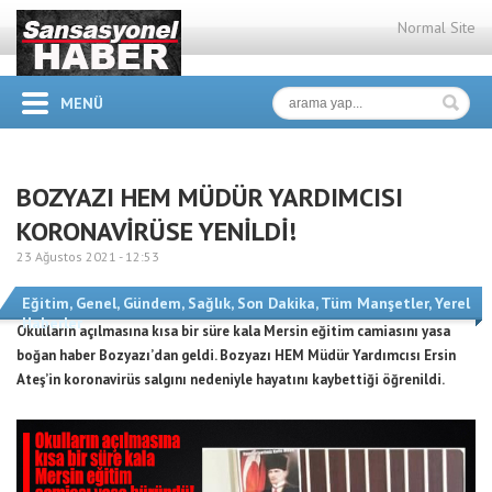
Normal Site
MENÜ
BOZYAZI HEM MÜDÜR YARDIMCISI
KORONAVİRÜSE YENİLDİ!
23 Ağustos 2021 -
12:53
Eğitim
,
Genel
,
Gündem
,
Sağlık
,
Son Dakika
,
Tüm Manşetler
,
Yerel
Haberler
Okulların açılmasına kısa bir süre kala Mersin eğitim camiasını yasa
boğan haber Bozyazı’dan geldi. Bozyazı HEM Müdür Yardımcısı Ersin
Ateş’in koronavirüs salgını nedeniyle hayatını kaybettiği öğrenildi.