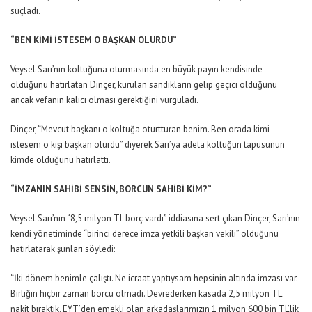
suçladı.
“BEN KİMİ İSTESEM O BAŞKAN OLURDU”
Veysel Sarı’nın koltuğuna oturmasında en büyük payın kendisinde
olduğunu hatırlatan Dinçer, kurulan sandıkların gelip geçici olduğunu
ancak vefanın kalıcı olması gerektiğini vurguladı.
Dinçer, “Mevcut başkanı o koltuğa oturtturan benim. Ben orada kimi
istesem o kişi başkan olurdu” diyerek Sarı’ya adeta koltuğun tapusunun
kimde olduğunu hatırlattı.
“İMZANIN SAHİBİ SENSİN, BORCUN SAHİBİ KİM?”
Veysel Sarı’nın “8,5 milyon TL borç vardı” iddiasına sert çıkan Dinçer, Sarı’nın
kendi yönetiminde “birinci derece imza yetkili başkan vekili” olduğunu
hatırlatarak şunları söyledi:
“İki dönem benimle çalıştı. Ne icraat yaptıysam hepsinin altında imzası var.
Birliğin hiçbir zaman borcu olmadı. Devrederken kasada 2,5 milyon TL
nakit bıraktık. EYT’den emekli olan arkadaşlarımızın 1 milyon 600 bin TL’lik