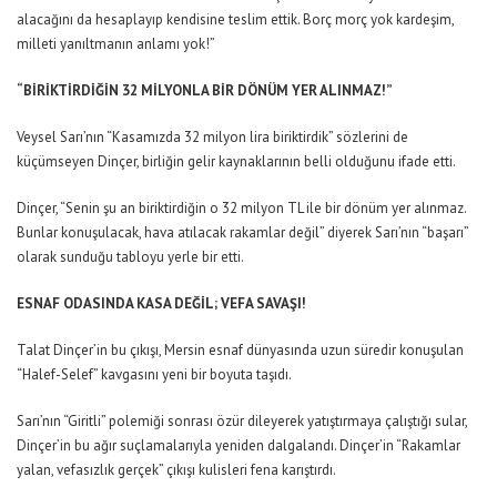
alacağını da hesaplayıp kendisine teslim ettik. Borç morç yok kardeşim,
milleti yanıltmanın anlamı yok!”
“BİRİKTİRDİĞİN 32 MİLYONLA BİR DÖNÜM YER ALINMAZ!”
Veysel Sarı’nın “Kasamızda 32 milyon lira biriktirdik” sözlerini de
küçümseyen Dinçer, birliğin gelir kaynaklarının belli olduğunu ifade etti.
Dinçer, “Senin şu an biriktirdiğin o 32 milyon TL ile bir dönüm yer alınmaz.
Bunlar konuşulacak, hava atılacak rakamlar değil” diyerek Sarı’nın “başarı”
olarak sunduğu tabloyu yerle bir etti.
ESNAF ODASINDA KASA DEĞİL; VEFA SAVAŞI!
Talat Dinçer’in bu çıkışı, Mersin esnaf dünyasında uzun süredir konuşulan
“Halef-Selef” kavgasını yeni bir boyuta taşıdı.
Sarı’nın “Giritli” polemiği sonrası özür dileyerek yatıştırmaya çalıştığı sular,
Dinçer’in bu ağır suçlamalarıyla yeniden dalgalandı. Dinçer’in “Rakamlar
yalan, vefasızlık gerçek” çıkışı kulisleri fena karıştırdı.