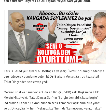
ben oturttum” diyerek ESOB Başkanı Veysel Sarı’ya yüklendi.
Tarsus Belediye Başkanı Ali Boltaç ile yaşadığı “Giritli” polemiği nedeniyle
özür dileyerek gündeme gelen ESOB Başkanı Veysel Sarı, bu kez selefi
Talat Dinçer’den sert cevap yedi.
Mersin Esnaf ve Sanatkarlar Odaları Birliği (ESOB) eski Başkanı ve CHP
Mersin Milletvekili Talat Dinçer, Sarı’nın “Borçlu devraldık, kasa boştu”
iddialarına Kanal 33 ekranlarından zehir zemberek açıklamalarla yanıt
verdi. Dinçer, Sarı’yı hem “vefasızlıkla” hem de “kamuoyunu yanıltmakla”