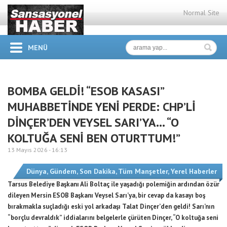
Normal Site
MENÜ
BOMBA GELDİ! “ESOB KASASI”
MUHABBETİNDE YENİ PERDE: CHP’Lİ
DİNÇER’DEN VEYSEL SARI’YA… “O
KOLTUĞA SENİ BEN OTURTTUM!”
13 Mayıs 2026 -
16:13
Dünya
,
Gündem
,
Son Dakika
,
Tüm Manşetler
,
Yerel Haberler
Tarsus Belediye Başkanı Ali Boltaç ile yaşadığı polemiğin ardından özür
dileyen Mersin ESOB Başkanı Veysel Sarı’ya, bir cevap da kasayı boş
bırakmakla suçladığı eski yol arkadaşı Talat Dinçer’den geldi! Sarı’nın
“borçlu devraldık” iddialarını belgelerle çürüten Dinçer, “O koltuğa seni