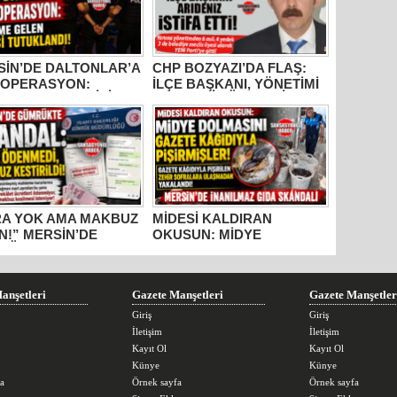
SİN’DE DALTONLAR’A
CHP BOZYAZI’DA FLAŞ:
 OPERASYON:
İLÇE BAŞKANI, YÖNETİMİ
ME GELEN 6 KİŞİ
VE MECLİS ÜYELERİ
UKLANDI!
PARTİDEN AYRILDI, YENİ
PARTİ’YE GİTTİ!
RA YOK AMA MAKBUZ
MİDESİ KALDIRAN
N!” MERSİN’DE
OKUSUN: MİDYE
RÜKTE SKANDAL
DOLMASINI GAZETE
IŞMALAR!
KÂĞIDIYLA PİŞİRMİŞLER!
MERSİN’DE İNANILMAZ
GIDA SKANDALI
anşetleri
Gazete Manşetleri
Gazete Manşetler
Giriş
Giriş
İletişim
İletişim
Kayıt Ol
Kayıt Ol
Künye
Künye
a
Örnek sayfa
Örnek sayfa