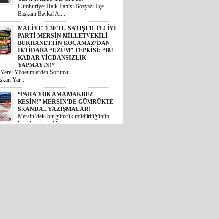
Cumhuriyet Halk Partisi Bozyazı İlçe
Başkanı Baykal Ar...
MALİYETİ 30 TL, SATIŞI 11 TL! İYİ
PARTİ MERSİN MİLLETVEKİLİ
BURHANETTİN KOCAMAZ’DAN
İKTİDARA “ÜZÜM” TEPKİSİ: “BU
KADAR VİCDANSIZLIK
YAPMAYIN!”
i Yerel Yönetimlerden Sorumlu
şkan Yar...
“PARA YOK AMA MAKBUZ
KESİN!” MERSİN’DE GÜMRÜKTE
SKANDAL YAZIŞMALAR!
Mersin’deki bir gümrük müdürlüğünün
kesinleşmiş mahkem...
MİDESİ KALDIRAN OKUSUN:
MİDYE DOLMASINI GAZETE
KÂĞIDIYLA PİŞİRMİŞLER!
MERSİN’DE İNANILMAZ GIDA
SKANDALI
 Akdeniz ilçesinde halk sağlığını
 ...
İYİ PARTİLİ BURHANETTİN
KOCAMAZ’DAN TBMM’DE
TARSUS ÇAĞRISI: “TARİHİ