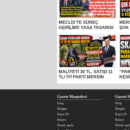
MECLİS’TE SÜREÇ
MER
GERİLİMİ! YASA TASARISI
ŞOK
GÖRÜŞMELERİNE
EYLE
KATILAN İYİ PARTİ MERSİN
TUT
MİLLETVEKİLİ
BURHANETTİN KOCAMAZ:
“ŞEHİT AİLELERİ DEVRE
DIŞI, KATİL APO
MUHATAP!”
MALİYETİ 30 TL, SATIŞI 11
“PA
TL! İYİ PARTİ MERSİN
KESİ
MİLLETVEKİLİ
GÜM
BURHANETTİN
YAZ
KOCAMAZ’DAN İKTİDARA
“ÜZÜM” TEPKİSİ: “BU
Gazete Manşetleri
Gazete M
KADAR VİCDANSIZLIK
YAPMAYIN!”
Giriş
Giriş
İletişim
İletişim
Kayıt Ol
Kayıt Ol
Künye
Künye
Örnek sayfa
Örnek sayf