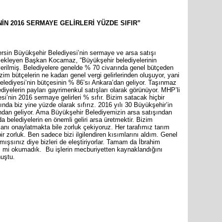
İN 2016 SERMAYE GELİRLERİ YÜZDE SIFIR”
ersin Büyükşehir Belediyesi’nin sermaye ve arsa satışı
TBMM Ad
ine ekleyen Başkan Kocamaz, “Büyükşehir belediyelerinin
görüşülm
n verilmiş. Belediyelere genelde % 70 civarında genel bütçeden
zim bütçelerin ne kadarı genel vergi gelirlerinden oluşuyor, yani
lediyesi’nin bütçesinin % 86’sı Ankara’dan geliyor. Taşınmaz
diyelerin payları gayrimenkul satışları olarak görünüyor. MHP’li
i’nin 2016 sermaye gelirleri % sıfır. Bizim satacak hiçbir
da biz yine yüzde olarak sıfırız. 2016 yılı 30 Büyükşehir’in
şından geliyor. Ama Büyükşehir Belediyemizin arsa satışından
da belediyelerin en önemli geliri arsa üretmektir. Bizim
lanı onaylatmakta bile zorluk çekiyoruz. Her tarafımız tarım
bir zorluk. Ben sadece bizi ilgilendiren kısımlarını aldım. Genel
ışsınız diye bizleri de eleştiriyorlar. Tamam da İbrahim
biz mi okumadık. Bu işlerin mecburiyetten kaynaklandığını
nuştu.
are