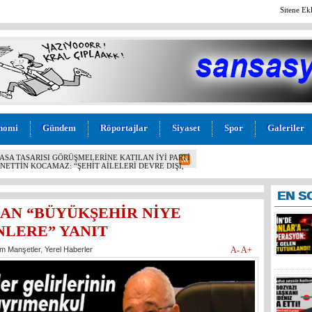
Sitene Ek
nomi
Gündem
Röportajlar
Siyaset
Spor
Galeriler
 OPERASYON: EYLEME GELEN 6 KİŞİ TUTUKLANDI!
EN
S
AN “BÜYÜKŞEHİR NİYE
NLERE” YANIT
m Manşetler
,
Yerel Haberler
A-
A+