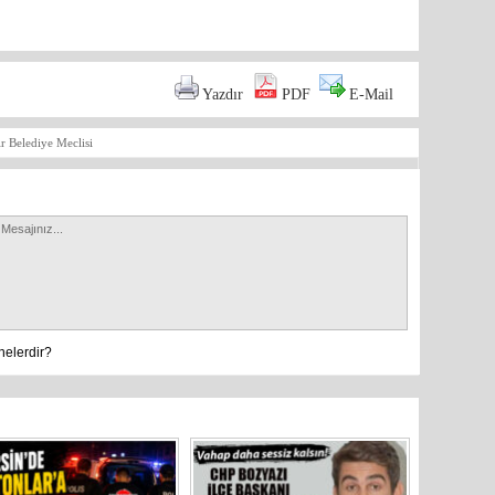
Yazdır
PDF
E-Mail
r Belediye Meclisi
nelerdir?