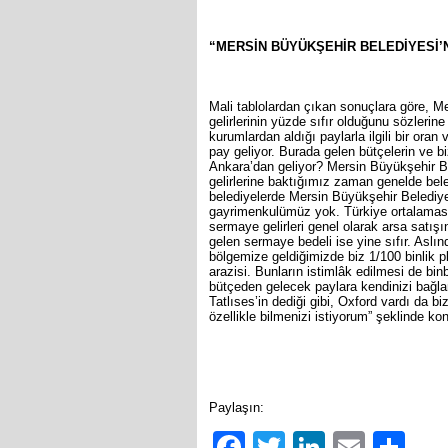
“MERSİN BÜYÜKŞEHİR BELEDİYESİ’N
Mali tablolardan çıkan sonuçlara göre, M
gelirlerinin yüzde sıfır olduğunu sözler
kurumlardan aldığı paylarla ilgili bir ora
pay geliyor. Burada gelen bütçelerin ve bi
Ankara’dan geliyor? Mersin Büyükşehir Be
gelirlerine baktığımız zaman genelde bele
belediyelerde Mersin Büyükşehir Belediyes
gayrimenkulümüz yok. Türkiye ortalamasın
sermaye gelirleri genel olarak arsa satı
gelen sermaye bedeli ise yine sıfır. Aslın
bölgemize geldiğimizde biz 1/100 binlik p
arazisi. Bunların istimlâk edilmesi de bin
bütçeden gelecek paylara kendinizi bağlam
Tatlıses’in dediği gibi, Oxford vardı da 
özellikle bilmenizi istiyorum” şeklinde ko
Paylaşın:
Facebook
Twitter
LinkedIn
Email
Sh