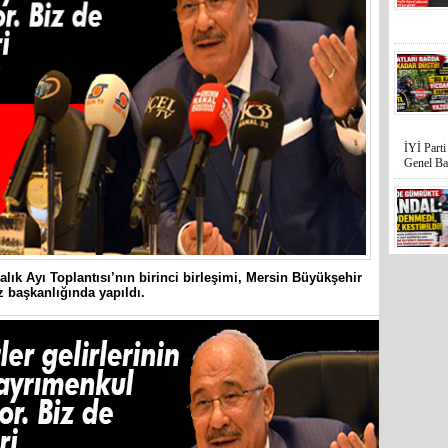
İYİ Part
Genel Ba
lık Ayı Toplantısı’nın birinci birleşimi, Mersin Büyükşehir
 başkanlığında yapıldı.
Mersin’in
hiçe sayan