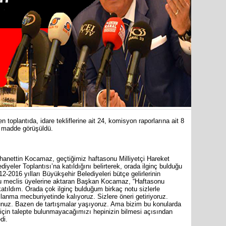
İYİ Parti
Kocamaz
31 Mart 
Bozyazı B
 toplantıda, idare tekliflerine ait 24, komisyon raporlarına ait 8
 madde görüşüldü.
Cumhuriy
anettin Kocamaz, geçtiğimiz haftasonu Milliyetçi Hareket
merkezin
ediyeler Toplantısı’na katıldığını belirterek, orada ilginç bulduğu
12-2016 yılları Büyükşehir Belediyeleri bütçe gelirlerinin
nu meclis üyelerine aktaran Başkan Kocamaz, “Haftasonu
a katıldım. Orada çok ilginç bulduğum birkaç notu sizlerle
nma mecburiyetinde kalıyoruz. Sizlere öneri getiriyoruz.
uz. Bazen de tartışmalar yaşıyoruz. Ama bizim bu konularda
in talepte bulunmayacağımızı hepinizin bilmesi açısından
di.