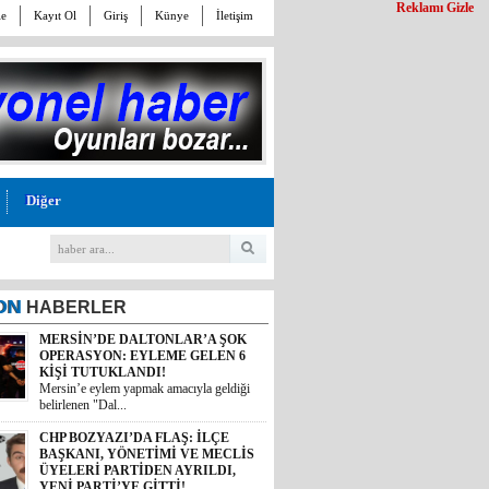
Reklamı Gizle
le
Kayıt Ol
Giriş
Künye
İletişim
Diğer
ON
HABERLER
MERSİN’DE DALTONLAR’A ŞOK
OPERASYON: EYLEME GELEN 6
KİŞİ TUTUKLANDI!
Mersin’e eylem yapmak amacıyla geldiği
belirlenen "Dal...
CHP BOZYAZI’DA FLAŞ: İLÇE
BAŞKANI, YÖNETİMİ VE MECLİS
ÜYELERİ PARTİDEN AYRILDI,
YENİ PARTİ’YE GİTTİ!