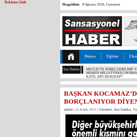
Reklamı Gizle
Hoşgeldiniz
8 Ağustos 2026, Cumartesi
Dünya
Eğitim
Eko
Son Dakika
MERSİN’DE DALTONLAR’A ŞOK
BAŞKAN KOCAMAZ’D
BORÇLANIYOR DİYE
admin
| 11 Aralık 2017 |
Gündem
,
Son Dakika
,
Tü