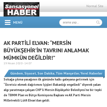
Normal Site
MENÜ
AK PARTİLİ ELVAN: “MERSİN
BÜYÜKŞEHİR’İN TAVRINI ANLAMAK
MÜMKÜN DEĞİLDİR!”
19 Nisan 2020 -
14:07
Gündem
,
Siyaset
,
Son Dakika
,
Tüm Manşetler
,
Yerel Haberler
Sokağa çıkma yasağının ilk gününde halkı galeyana getirmek için
“Ücretsiz ekmek dağıtımını İçişleri Bakanlığı engelledi” diyerek yalan
algı yaratmaya çalışan CHP’li Mersin Büyükşehir Belediyesi’ne bir tepki
de TBMM Plan ve Bütçe Komisyonu Başkanı ve AK Parti Mersin
Milletvekili Lütfi Elvan’dan geldi.