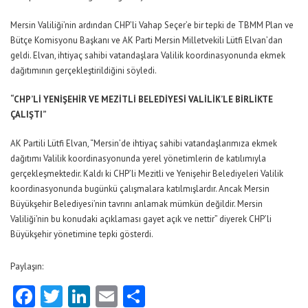
Mersin Valiliği’nin ardından CHP’li Vahap Seçer’e bir tepki de TBMM Plan ve
Bütçe Komisyonu Başkanı ve AK Parti Mersin Milletvekili Lütfi Elvan’dan
geldi. Elvan, ihtiyaç sahibi vatandaşlara Valilik koordinasyonunda ekmek
dağıtımının gerçekleştirildiğini söyledi.
“CHP’Lİ YENİŞEHİR VE MEZİTLİ BELEDİYESİ VALİLİK’LE BİRLİKTE
ÇALIŞTI”
AK Partili Lütfi Elvan, “Mersin’de ihtiyaç sahibi vatandaşlarımıza ekmek
dağıtımı Valilik koordinasyonunda yerel yönetimlerin de katılımıyla
gerçekleşmektedir. Kaldı ki CHP’li Mezitli ve Yenişehir Belediyeleri Valilik
koordinasyonunda bugünkü çalışmalara katılmışlardır. Ancak Mersin
Büyükşehir Belediyesi’nin tavrını anlamak mümkün değildir. Mersin
Valiliği’nin bu konudaki açıklaması gayet açık ve nettir” diyerek CHP’li
Büyükşehir yönetimine tepki gösterdi.
Paylaşın:
Facebook
Twitter
LinkedIn
Email
Share