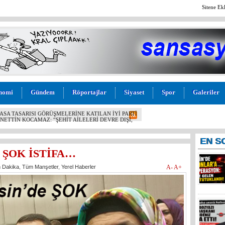
Sitene Ek
nomi
Gündem
Röportajlar
Siyaset
Spor
Galeriler
 OPERASYON: EYLEME GELEN 6 KİŞİ TUTUKLANDI!
EN
S
 ŞOK İSTİFA…
 Dakika
,
Tüm Manşetler
,
Yerel Haberler
A-
A+