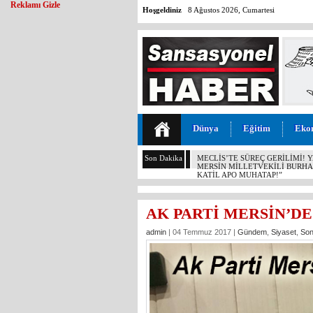
Reklamı Gizle
Hoşgeldiniz
8 Ağustos 2026, Cumartesi
Dünya
Eğitim
Eko
Son Dakika
MERSİN’DE DALTONLAR’A ŞOK
AK PARTİ MERSİN’DE
admin
| 04 Temmuz 2017 |
Gündem
,
Siyaset
,
Son