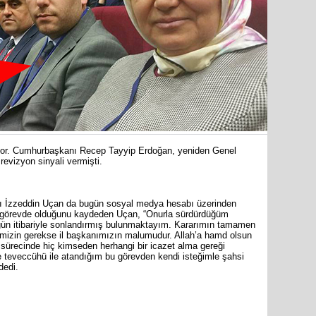
İYİ Parti
Kocamaz
31 Mart 
Bozyazı B
ıyor. Cumhurbaşkanı Recep Tayyip Erdoğan, yeniden Genel
 revizyon sinyali vermişti.
Cumhuriy
anı İzzeddin Uçan da bugün sosyal medya hesabı üzerinden
merkezin
edir görevde olduğunu kaydeden Uçan, “Onurla sürdürdüğüm
ugün itibariyle sonlandırmış bulunmaktayım. Kararımın tamamen
zimizin gerekse il başkanımızın malumudur. Allah’a hamd olsun
fa sürecinde hiç kimseden herhangi bir icazet alma gereği
 teveccühü ile atandığım bu görevden kendi isteğimle şahsi
dedi.