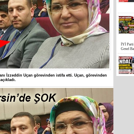
İYİ Part
Genel Ba
kanı İzzeddin Uçan görevinden istifa etti. Uçan, görevinden
açıkladı.
Mersin’in
hiçe sayan