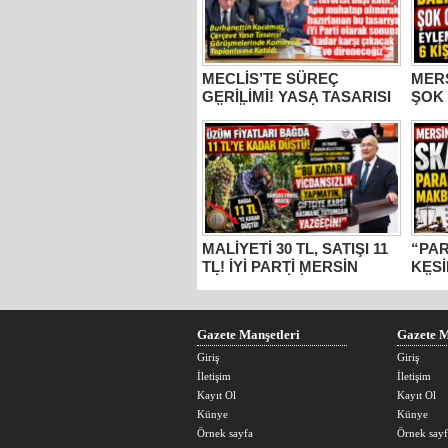
MECLİS’TE SÜREÇ
MER
GERİLİMİ! YASA TASARISI
ŞOK
GÖRÜŞMELERİNE
EYLE
KATILAN İYİ PARTİ MERSİN
TUT
MİLLETVEKİLİ
BURHANETTİN KOCAMAZ:
“ŞEHİT AİLELERİ DEVRE
DIŞI, KATİL APO
MUHATAP!”
MALİYETİ 30 TL, SATIŞI 11
“PA
TL! İYİ PARTİ MERSİN
KESİ
MİLLETVEKİLİ
GÜM
BURHANETTİN
YAZ
KOCAMAZ’DAN İKTİDARA
“ÜZÜM” TEPKİSİ: “BU
Gazete Manşetleri
Gazete M
KADAR VİCDANSIZLIK
YAPMAYIN!”
Giriş
Giriş
İletişim
İletişim
Kayıt Ol
Kayıt Ol
Künye
Künye
Örnek sayfa
Örnek sayf