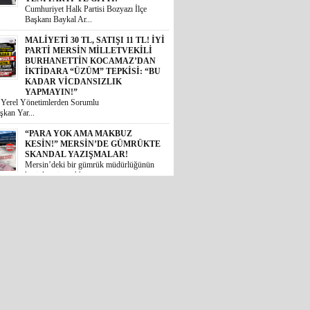
Başkanı Baykal Ar...
MALİYETİ 30 TL, SATIŞI 11 TL! İYİ
PARTİ MERSİN MİLLETVEKİLİ
BURHANETTİN KOCAMAZ’DAN
İKTİDARA “ÜZÜM” TEPKİSİ: “BU
KADAR VİCDANSIZLIK
YAPMAYIN!”
i Yerel Yönetimlerden Sorumlu
şkan Yar...
“PARA YOK AMA MAKBUZ
KESİN!” MERSİN’DE GÜMRÜKTE
SKANDAL YAZIŞMALAR!
Mersin’deki bir gümrük müdürlüğünün
kesinleşmiş mahkem...
MİDESİ KALDIRAN OKUSUN:
MİDYE DOLMASINI GAZETE
KÂĞIDIYLA PİŞİRMİŞLER!
MERSİN’DE İNANILMAZ GIDA
SKANDALI
 Akdeniz ilçesinde halk sağlığını
 ...
İYİ PARTİLİ BURHANETTİN
KOCAMAZ’DAN TBMM’DE
TARSUS ÇAĞRISI: “TARİHİ
ESERLER AİT OLDUĞU
TOPRAKLARA DÖNMELİ!”