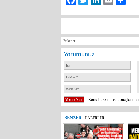
Facebook
Twitter
LinkedIn
Email
Sh
Etiketler:
Yorumunuz
Konu hakkındaki görüşleriniz 
BENZER
HABERLER