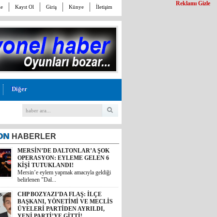
Reklamı Gizle
le
Kayıt Ol
Giriş
Künye
İletişim
Diğer
ON
HABERLER
MERSİN’DE DALTONLAR’A ŞOK
OPERASYON: EYLEME GELEN 6
KİŞİ TUTUKLANDI!
Mersin’e eylem yapmak amacıyla geldiği
belirlenen "Dal...
CHP BOZYAZI’DA FLAŞ: İLÇE
BAŞKANI, YÖNETİMİ VE MECLİS
ÜYELERİ PARTİDEN AYRILDI,
YENİ PARTİ’YE GİTTİ!
Cumhuriyet Halk Partisi Bozyazı İlçe