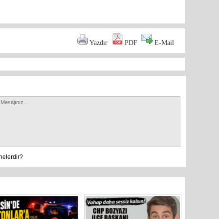
are
Yazdır
PDF
E-Mail
TBMM Ad
görüşülm
nelerdir?