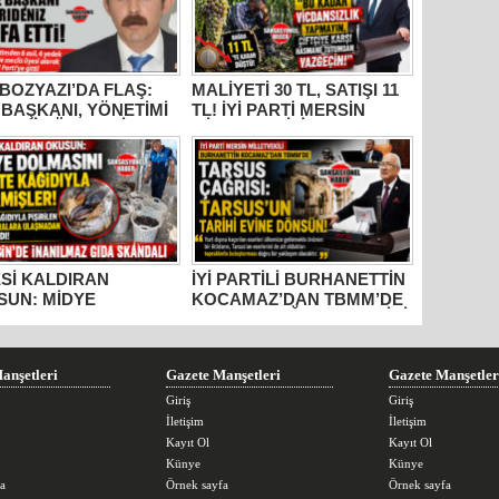
BOZYAZI’DA FLAŞ:
MALİYETİ 30 TL, SATIŞI 11
 BAŞKANI, YÖNETİMİ
TL! İYİ PARTİ MERSİN
ECLİS ÜYELERİ
MİLLETVEKİLİ
İDEN AYRILDI, YENİ
BURHANETTİN
İ’YE GİTTİ!
KOCAMAZ’DAN İKTİDARA
“ÜZÜM” TEPKİSİ: “BU
KADAR VİCDANSIZLIK
YAPMAYIN!”
Sİ KALDIRAN
İYİ PARTİLİ BURHANETTİN
SUN: MİDYE
KOCAMAZ’DAN TBMM’DE
MASINI GAZETE
TARSUS ÇAĞRISI: “TARİHİ
DIYLA PİŞİRMİŞLER!
ESERLER AİT OLDUĞU
İN’DE İNANILMAZ
TOPRAKLARA DÖNMELİ!”
 SKANDALI
anşetleri
Gazete Manşetleri
Gazete Manşetler
Giriş
Giriş
İletişim
İletişim
Kayıt Ol
Kayıt Ol
Künye
Künye
a
Örnek sayfa
Örnek sayfa