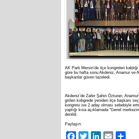
AK Parti Mersin’de ilçe kongreleri kaldığ
göre bu hafta sonu Akdeniz, Anamur ve Ay
başkanlar güven tazeledi.
Akdeniz’de Zafer Şahin Özturan, Anamur’
girilen kobgrede yeniden ilçe başkanı seç
kongresi ise 2 aday olması sebebiyle ert
yaptığı kısa açıklamada “Genel merkezimizi
denildi.
Paylaşın:
Facebook
Twitter
LinkedIn
Email
Sh