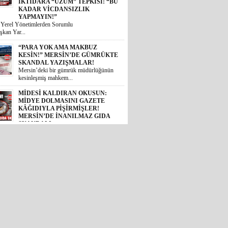
İKTİDARA “ÜZÜM” TEPKİSİ: “BU
KADAR VİCDANSIZLIK
YAPMAYIN!”
i Yerel Yönetimlerden Sorumlu
şkan Yar...
“PARA YOK AMA MAKBUZ
KESİN!” MERSİN’DE GÜMRÜKTE
SKANDAL YAZIŞMALAR!
Mersin’deki bir gümrük müdürlüğünün
kesinleşmiş mahkem...
MİDESİ KALDIRAN OKUSUN:
MİDYE DOLMASINI GAZETE
KÂĞIDIYLA PİŞİRMİŞLER!
MERSİN’DE İNANILMAZ GIDA
SKANDALI
 Akdeniz ilçesinde halk sağlığını
 ...
İYİ PARTİLİ BURHANETTİN
KOCAMAZ’DAN TBMM’DE
TARSUS ÇAĞRISI: “TARİHİ
ESERLER AİT OLDUĞU
TOPRAKLARA DÖNMELİ!”
 Mersin Milletvekili Burhanettin
, TBM...
GÜNÜN ÜNİVERSİTE TEZ
KONUSU! BOZYAZI BELEDİYE