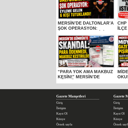
MERSİN’DE DALTONLAR’A
CHP 
ŞOK OPERASYON:
İLÇE
EYLEME GELEN 6 KİŞİ
VE M
TUTUKLANDI!
PART
PART
“PARA YOK AMA MAKBUZ
MİDE
KESİN!” MERSİN’DE
OKU
GÜMRÜKTE SKANDAL
DOL
YAZIŞMALAR!
KÂĞI
MERS
GIDA
Gazete Manşetleri
Gazete M
Giriş
Giriş
İletişim
İletişim
Kayıt Ol
Kayıt Ol
Künye
Künye
Örnek sayfa
Örnek sayf