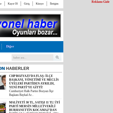
Reklamı Gizle
le
Kayıt Ol
Giriş
Künye
İletişim
Diğer
ON
HABERLER
CHP BOZYAZI’DA FLAŞ: İLÇE
BAŞKANI, YÖNETİMİ VE MECLİS
ÜYELERİ PARTİDEN AYRILDI,
YENİ PARTİ’YE GİTTİ!
Cumhuriyet Halk Partisi Bozyazı İlçe
Başkanı Baykal Ar...
MALİYETİ 30 TL, SATIŞI 11 TL! İYİ
PARTİ MERSİN MİLLETVEKİLİ
BURHANETTİN KOCAMAZ’DAN