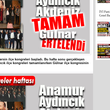
İYİ Part
Genel Ba
rsin ilçe kongreleri başladı. Bu hafta sonu gerçekleşen
ık ilçe kongreleri tamamlanırken Gülnar ilçe kongresinin
Mersin’in
hiçe sayan
İYİ Parti
Kocamaz