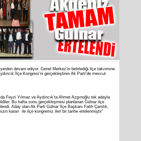
31 Mart 
Bozyazı B
Cumhuriy
merkezin
ı yerden devam ediyor. Genel Merkez’in belirlediği ilçe takvimine
dıncık İlçe Kongresi’ni gerçekleştiren Ak Parti’de mevcut
da Feyzi Yılmaz ve Aydıncık’ta Ahmet Azgınoğlu tek adayla
ildiler. Bu hafta sonu gerçekleşmesi planlanan Gülnar ilçe
elendi. Aday olan Ak Parti Gülnar İlçe Başkanı Fatih Çamlık,
n kararı ile ilçe kongremiz ileri bir tarihe ertelenmiştir”
are