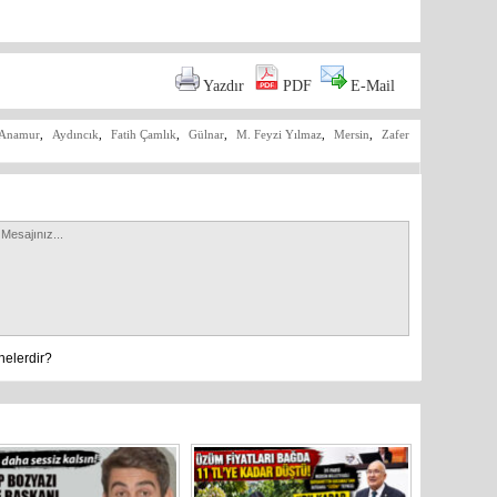
Yazdır
PDF
E-Mail
Anamur
,
Aydıncık
,
Fatih Çamlık
,
Gülnar
,
M. Feyzi Yılmaz
,
Mersin
,
Zafer
nelerdir?