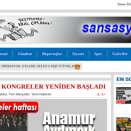
Sitene Ek
nomi
Gündem
Röportajlar
Siyaset
Spor
Galeriler
BAŞKANI, YÖNETİMİ VE MECLİS ÜYELERİ PARTİDEN
!
EN
S
E KONGRELER YENİDEN BAŞLADI
akika
,
Tüm Manşetler
,
Yerel Haberler
A-
A+