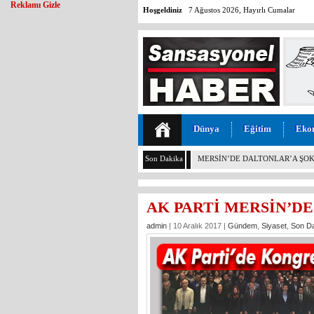
Reklamı Gizle
Hoşgeldiniz
7 Ağustos 2026, Hayırlı Cumalar
Dünya
Eğitim
Eko
Son Dakika
CHP BOZYAZI’DA FLAŞ: İLÇE 
AYRILDI, YENİ PARTİ’YE GİTTİ
AK PARTİ MERSİN’D
admin
| 10 Aralık 2017 |
Gündem
,
Siyaset
,
Son D