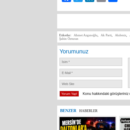
Etiketler:
Ahmet Azgınoğlu
,
Ak Parti
,
Akdeniz
,
Şahin Özturan
Yorumunuz
Konu hakkındaki görüşleriniz 
BENZER
HABERLER