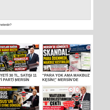
nelerdir?
YETİ 30 TL, SATIŞI 11
“PARA YOK AMA MAKBUZ
İYİ PARTİ MERSİN
KESİN!” MERSİN’DE
ETVEKİLİ
GÜMRÜKTE SKANDAL
HANETTİN
YAZIŞMALAR!
AMAZ’DAN İKTİDARA
M” TEPKİSİ: “BU
R VİCDANSIZLIK
AYIN!”