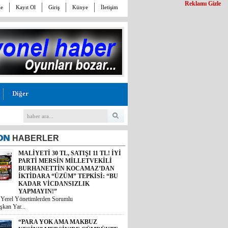
Reklamı Gizle
le
Kayıt Ol
Giriş
Künye
İletişim
Diğer
ON
HABERLER
MALİYETİ 30 TL, SATIŞI 11 TL! İYİ
PARTİ MERSİN MİLLETVEKİLİ
BURHANETTİN KOCAMAZ’DAN
İKTİDARA “ÜZÜM” TEPKİSİ: “BU
KADAR VİCDANSIZLIK
YAPMAYIN!”
“PARA YOK AMA MAKBUZ
i Yerel Yönetimlerden Sorumlu
KESİN!” MERSİN’DE GÜMRÜKTE
şkan Yar...
SKANDAL YAZIŞMALAR!
Mersin’deki bir gümrük müdürlüğünün
kesinleşmiş mahkem...