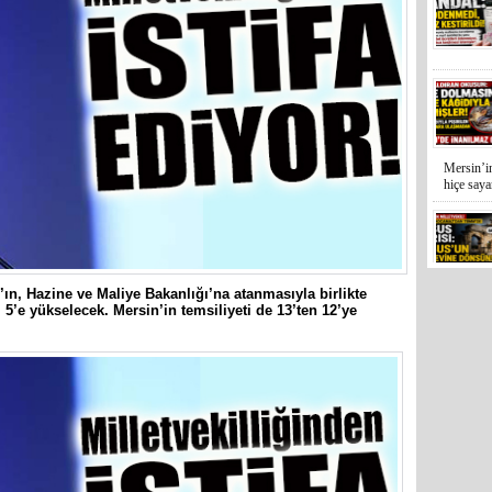
Mersin’in
hiçe sayan
İYİ Parti
Kocamaz
n’ın, Hazine ve Maliye Bakanlığı’na atanmasıyla birlikte
ı 5’e yükselecek. Mersin’in temsiliyeti de 13’ten 12’ye
31 Mart 
Bozyazı B