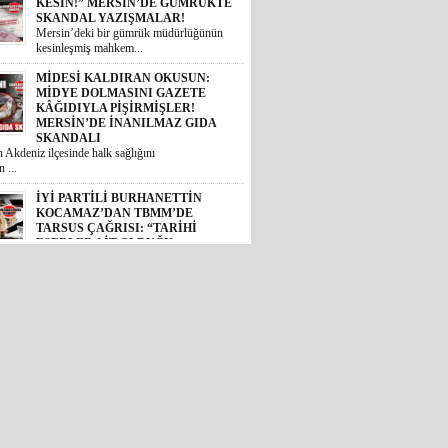
MİDESİ KALDIRAN OKUSUN:
MİDYE DOLMASINI GAZETE
KÂĞIDIYLA PİŞİRMİŞLER!
MERSİN’DE İNANILMAZ GIDA
SKANDALI
 Akdeniz ilçesinde halk sağlığını
 ...
İYİ PARTİLİ BURHANETTİN
KOCAMAZ’DAN TBMM’DE
TARSUS ÇAĞRISI: “TARİHİ
ESERLER AİT OLDUĞU
TOPRAKLARA DÖNMELİ!”
 Mersin Milletvekili Burhanettin
, TBM...
GÜNÜN ÜNİVERSİTE TEZ
KONUSU! BOZYAZI BELEDİYE
BAŞKANI MUSTAFA
ÇETİNKAYA’NIN 2 YILLIK
KARNESİ AÇIKLANDI: “VAATLER
SIFIR ÇEKTİ”
2024 yerel seçimlerinde MHP’den
eledi...
CHP’DE İHRAÇ DÜĞMESİNE
BASILDI: MERSİN SİYASETİNDE
GÖZLER TAVIR KOYMADAN, NET
DURUŞ SERGİLEMEDEN CHP’DE