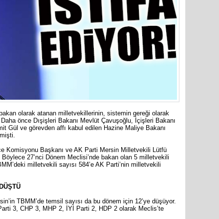
Cumhuriy
merkezin
an olarak atanan milletvekillerinin, sistemin gereği olarak
or. Daha önce Dışişleri Bakanı Mevlüt Çavuşoğlu, İçişleri Bakanı
t Gül ve görevden affı kabul edilen Hazine Maliye Bakanı
mişti.
 Komisyonu Başkanı ve AK Parti Mersin Milletvekili Lütfü
k. Böylece 27’nci Dönem Meclisi’nde bakan olan 5 milletvekili
BMM’deki milletvekili sayısı 584’e AK Parti’nin milletvekili
 DÜŞTÜ
Mersin’in
Mersin’in TBMM’de temsil sayısı da bu dönem için 12’ye düşüyor.
markette 
 Parti 3, CHP 3, MHP 2, İYİ Parti 2, HDP 2 olarak Meclis’te