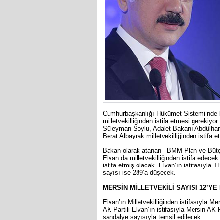
Cumhurbaşkanlığı Hükümet Sistemi’nde bak
milletvekilliğinden istifa etmesi gerekiy
Süleyman Soylu, Adalet Bakanı Abdülhami
Berat Albayrak milletvekilliğinden istifa et
Bakan olarak atanan TBMM Plan ve Bütçe
Elvan da milletvekilliğinden istifa edece
istifa etmiş olacak. Elvan’ın istifasıyla T
sayısı ise 289’a düşecek.
MERSİN MİLLETVEKİLİ SAYISI 12’YE
Elvan’ın Milletvekilliğinden istifasıyla 
AK Partili Elvan’ın istifasıyla Mersin AK
sandalye sayısıyla temsil edilecek.