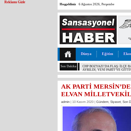
Reklamı Gizle
Hoşgeldiniz
6 Ağustos 2026, Perşembe
Dünya
Eğitim
Eko
Son Dakika
MALİYETİ 30 TL, SATIŞI 11 T
KOCAMAZ’DAN İKTİDARA “ÜZÜ
YAPMAYIN!”
AK PARTİ MERSİN’DE 
ELVAN MİLLETVEKİL
admin
| 10 Kasım 2020 |
Gündem
,
Siyaset
,
Son D