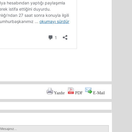
are
Yazdır
PDF
E-Mail