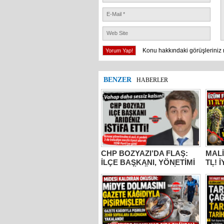
Konu hakkındaki görüşleriniz 
BENZER
HABERLER
CHP BOZYAZI’DA FLAŞ:
MALİ
İLÇE BAŞKANI, YÖNETİMİ
TL! 
VE MECLİS ÜYELERİ
MİLL
PARTİDEN AYRILDI, YENİ
BUR
PARTİ’YE GİTTİ!
KOC
“ÜZÜ
KADA
YAPM