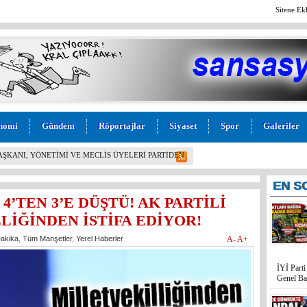
Sitene Ek
nomi
Gündem
Röportajlar
Siyaset
Spor
Galeriler
L! İYİ PARTİ MERSİN MİLLETVEKİLİ BURHANETTİN
M” TEPKİSİ: “BU KADAR VİCDANSIZLIK
EN
S
4’TEN 3’E DÜŞTÜ! AK PARTİLİ
LİĞİNDEN İSTİFA EDİYOR!
akika
,
Tüm Manşetler
,
Yerel Haberler
A-
A+
İYİ Part
Genel Ba