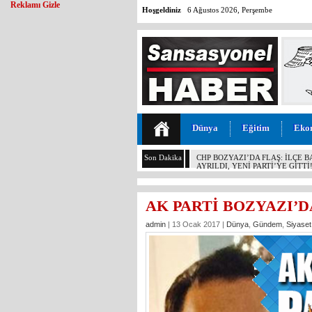
Reklamı Gizle
Hoşgeldiniz
6 Ağustos 2026, Perşembe
Dünya
Eğitim
Eko
Son Dakika
MALİYETİ 30 TL, SATIŞI 11 T
KOCAMAZ’DAN İKTİDARA “ÜZÜ
YAPMAYIN!”
AK PARTİ BOZYAZI’D
admin
| 13 Ocak 2017 |
Dünya
,
Gündem
,
Siyaset