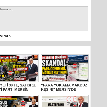
Mersin’in
markette 
nelerdir?
YETİ 30 TL, SATIŞI 11
“PARA YOK AMA MAKBUZ
İYİ PARTİ MERSİN
KESİN!” MERSİN’DE
ETVEKİLİ
GÜMRÜKTE SKANDAL
HANETTİN
YAZIŞMALAR!
AMAZ’DAN İKTİDARA
M” TEPKİSİ: “BU