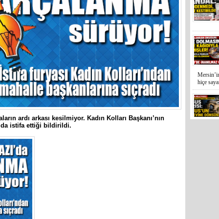
Mersin’in
hiçe sayan
faların ardı arkası kesilmiyor. Kadın Kolları Başkanı’nın
istifa ettiği bildirildi.
İYİ Parti
Kocamaz
31 Mart 
Bozyazı B