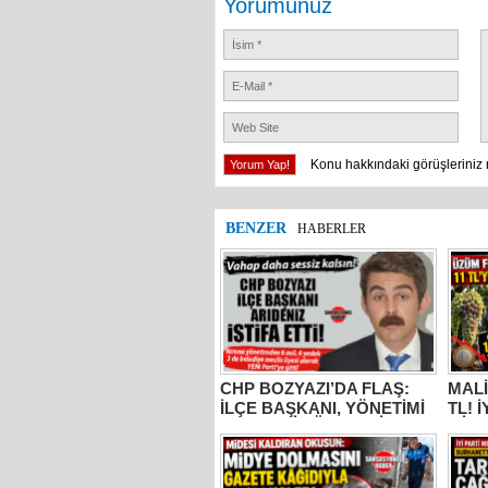
Yorumunuz
Konu hakkındaki görüşleriniz 
BENZER
HABERLER
CHP BOZYAZI’DA FLAŞ:
MALİ
İLÇE BAŞKANI, YÖNETİMİ
TL! 
VE MECLİS ÜYELERİ
MİLL
PARTİDEN AYRILDI, YENİ
BUR
PARTİ’YE GİTTİ!
KOC
“ÜZÜ