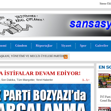
Sitene Ek
nomi
Gündem
Röportajlar
Siyaset
Spor
Galeriler
L! İYİ PARTİ MERSİN MİLLETVEKİLİ BURHANETTİN
M” TEPKİSİ: “BU KADAR VİCDANSIZLIK
EN
S
A İSTİFALAR DEVAM EDİYOR!
,
Son Dakika
,
Tüm Manşetler
,
Yerel Haberler
A-
A+
İYİ Part
Genel Ba