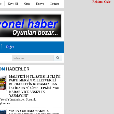
Reklamı Gizle
le
Kayıt Ol
Giriş
Künye
İletişim
Diğer
ON
HABERLER
MALİYETİ 30 TL, SATIŞI 11 TL! İYİ
PARTİ MERSİN MİLLETVEKİLİ
BURHANETTİN KOCAMAZ’DAN
İKTİDARA “ÜZÜM” TEPKİSİ: “BU
KADAR VİCDANSIZLIK
YAPMAYIN!”
i Yerel Yönetimlerden Sorumlu
şkan Yar...
“PARA YOK AMA MAKBUZ