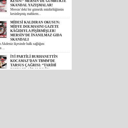
KESİN!” MERSİN’DE GÜMRÜKTE
SKANDAL YAZIŞMALAR!
Mersin’deki bir gümrük müdürlüğünün
kesinleşmiş mahkem...
MİDESİ KALDIRAN OKUSUN:
MİDYE DOLMASINI GAZETE
KÂĞIDIYLA PİŞİRMİŞLER!
MERSİN’DE İNANILMAZ GIDA
SKANDALI
 Akdeniz ilçesinde halk sağlığını
 ...
İYİ PARTİLİ BURHANETTİN
KOCAMAZ’DAN TBMM’DE
TARSUS ÇAĞRISI: “TARİHİ
ESERLER AİT OLDUĞU
TOPRAKLARA DÖNMELİ!”
 Mersin Milletvekili Burhanettin
, TBM...
GÜNÜN ÜNİVERSİTE TEZ
KONUSU! BOZYAZI BELEDİYE
BAŞKANI MUSTAFA
ÇETİNKAYA’NIN 2 YILLIK
KARNESİ AÇIKLANDI: “VAATLER
SIFIR ÇEKTİ”
2024 yerel seçimlerinde MHP’den
eledi...