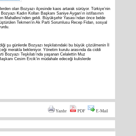
lerden olan Bozyazı ilçesinde kaos artarak sürüyor. Türkiye’nin
en Bozyazı Kadın Kolları Başkanı Saniye Aygan’ın istifasının
men Mahallesi’nden geldi. Büyükşehir Yasası’ndan önce belde
üştürülen Tekmen’in Ak Parti Sorumlusu Recep Fidan, sosyal
yurdu.
Cumhuriy
merkezin
iği şu günlerde Bozyazı teşkilatındaki bu büyük çözülmenin İl
ceği merakla bekleniyor. Yönetim kurulu arasında da ciddi
Parti Bozyazı Teşkilatı’nda yaşanan Celalettin Muz
 Başkanı Cesim Ercik’in müdahale edeceği kulislerde
are
Yazdır
PDF
E-Mail