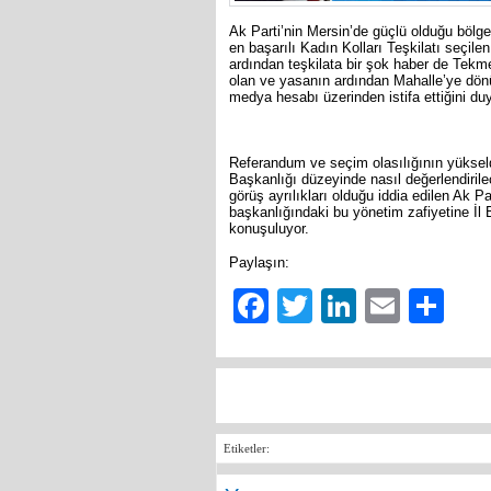
Ak Parti’nin Mersin’de güçlü olduğu bölge
en başarılı Kadın Kolları Teşkilatı seçil
ardından teşkilata bir şok haber de Tek
olan ve yasanın ardından Mahalle’ye dön
medya hesabı üzerinden istifa ettiğini du
Referandum ve seçim olasılığının yükseld
Başkanlığı düzeyinde nasıl değerlendirile
görüş ayrılıkları olduğu iddia edilen Ak 
başkanlığındaki bu yönetim zafiyetine İl
konuşuluyor.
Paylaşın:
Facebook
Twitter
LinkedIn
Email
Sh
Etiketler: