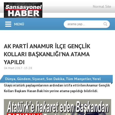
Normal Site
MENÜ
AK PARTİ ANAMUR İLÇE GENÇLİK
KOLLARI BAŞKANLIĞI’NA ATAMA
YAPILDI
04 Mart 2017 -
15:28
Dünya
,
Gündem
,
Siyaset
,
Son Dakika
,
Tüm Manşetler
,
Yerel
Haberler
Olaylı Atatürk paylaşımlarının ardından istifa ettirilen Anamur Gençlik
Kolları Başkanı Hasan Baki’nin yerine atama yapıldığı bildirildi.